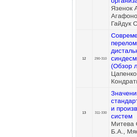
организ
Язенок А
Агафоно
Гайдук С
Совреме
перелом
дисталь
синдесм
12
290-310
(Обзор 
Цапенко
Кондрать
Значени
стандар
и произ
13
311-330
систем
Митева О
Б.А., Мя