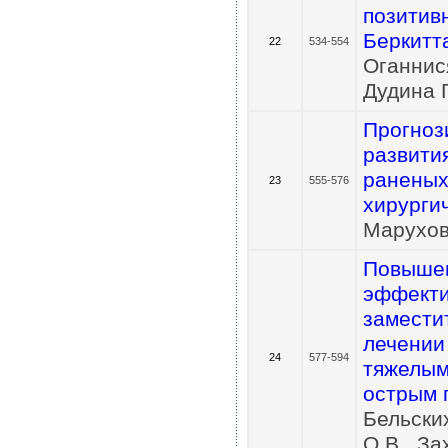
позитив
Беркитт
22
534-554
Оганнися
Дудина Г
Прогноз
развити
раненых
23
555-576
хирурги
Марухов
Повышен
эффекти
замести
лечении
24
577-594
тяжелым
острым 
Бельских
О.В., За