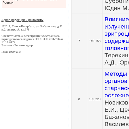
Субботи
России
Юдин М.
Влияние
Адрес редакции и реквизиты
излучен
192012, Санкт-Петербург, ул.Бабушкина, д.82
к.2, литера А, кв.378
эритроц
Свидетельство о регистрации электронного
периодического издания ЭЛ № ФС 77-37726 от
содержа
7
140-158
13.10.2009
Выдано - Роскомнадзор
головно
ISSN 1999-6314
Терехина
А.Д., Ор
Методы 
органов
старчес
осложне
8
159-229
Новиков
Е.И., Це
Бажанов
Василев