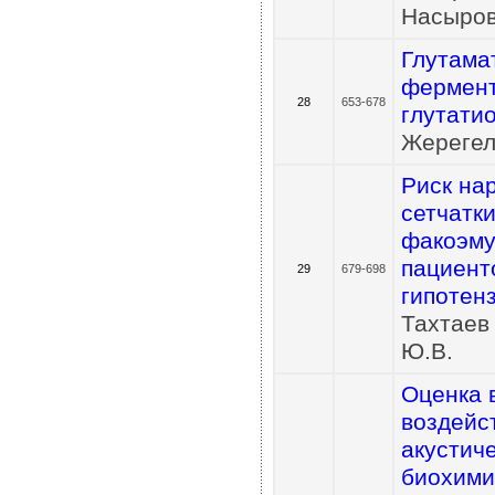
Насыров
Глутама
фермент
28
653-678
глутати
Жерегел
Риск на
сетчатк
факоэму
пациент
29
679-698
гипотен
Тахтаев
Ю.В.
Оценка 
воздейс
акустич
биохими