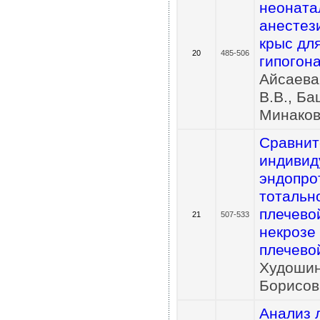
неоната
анестез
крыс дл
20
485-506
гипогон
Айсаева
В.В., Ба
Минаков 
Сравнит
индивид
эндопро
тотальн
плечево
21
507-533
некрозе
плечево
Худошин 
Борисов
Анализ 