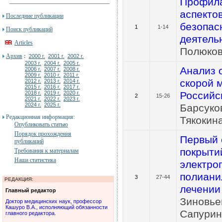
Профила
аспекто
Последние публикации
безопас
1
1-14
Поиск публикаций
деятель
Articles
Полюков
Архив
:
2000 г.
2001 г.
2002 г.
2003 г.
2004 г.
2005 г.
Анализ 
2006 г.
2007 г.
2008 г.
2009 г.
2010 г.
2011 г.
скорой 
2012 г.
2013 г.
2014 г.
2015 г.
2016 г.
2017 г.
2018 г.
2019 г.
2020 г.
Российс
2
15-26
2021 г.
2022 г.
2023 г.
2024 г.
2025 г.
Барсуко
Редакционная информация:
Тякокин
Опубликовать статью
Порядок прохождения
Первый 
публикаций
покрыти
Требования к материалам
Наша статистика
электро
полиани
3
27-44
РЕДАКЦИЯ:
лечении
Главный редактор
Зиновьев
Доктор медицинских наук, профессор
Кашуро В.А., исполняющий обязанности
Сапурин
главного редактора.