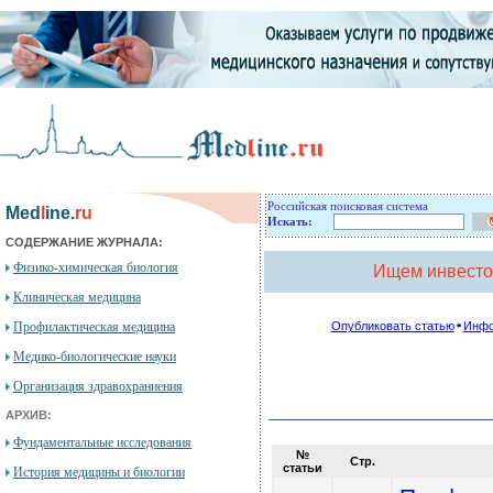
Российская поисковая система
Med
l
ine.
ru
Искать:
СОДЕРЖАНИЕ ЖУРНАЛА:
Физико-химическая биология
Ищем инвесто
Клиническая медицина
Профилактическая медицина
Опубликовать статью
Инфо
Медико-биологические науки
Организация здравохраниения
АРХИВ:
Фундаментальные исследования
№
Стр.
cтатьи
История медицины и биологии