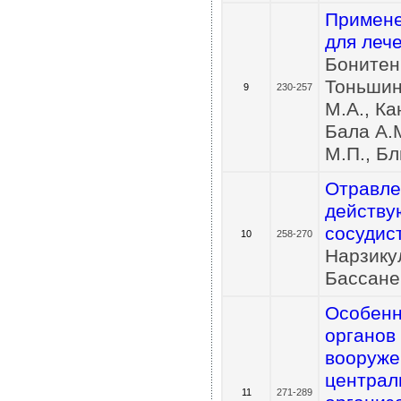
Примене
для лече
Бонитенк
Тоньшин 
9
230-257
М.А., Ка
Бала А.М
М.П., Б
Отравле
действу
сосудис
10
258-270
Нарзикул
Бассанец
Особенн
органов
вооруже
централ
11
271-289