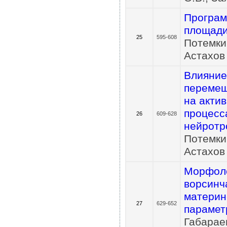
Програм
площади
25
595-608
Потемкин
Астахов
Влияние
перемещ
на акти
процесс
26
609-628
нейротр
Потемкин
Астахов 
Морфоло
ворсинч
материн
27
629-652
парамет
Габараев