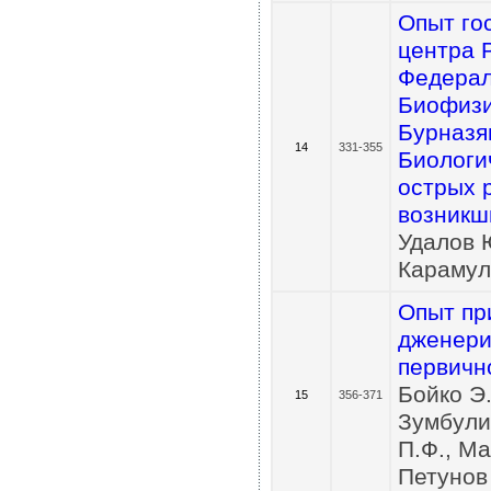
Опыт го
центра 
Федерал
Биофизи
Бурназя
14
331-355
Биологи
острых 
возникш
Удалов 
Карамул
Опыт пр
дженери
первичн
Бойко Э.
15
356-371
Зумбулид
П.Ф., Ма
Петунов 