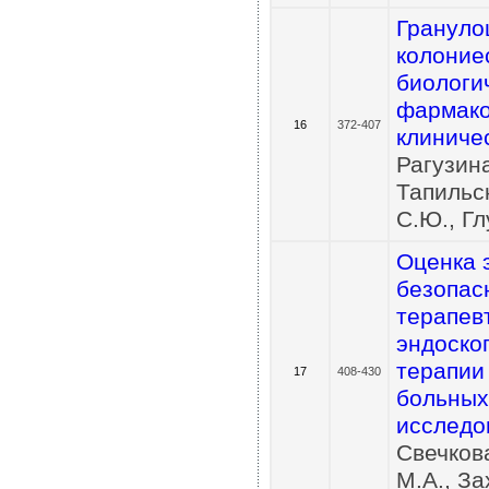
Грануло
колоние
биологи
фармако
16
372-407
клиниче
Рагузина
Тапильск
С.Ю., Гл
Оценка 
безопас
терапев
эндоско
терапии
17
408-430
больных
исследо
Свечкова
М.А., За