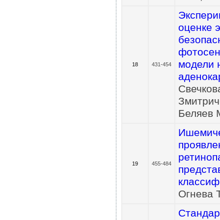
Экспери
оценке 
безопас
фотосен
модели
18
431-454
аденока
Свечкова
Змитриче
Беляев М
Ишемиче
проявле
ретиноп
19
455-484
предста
классиф
Огнева Т
Стандар