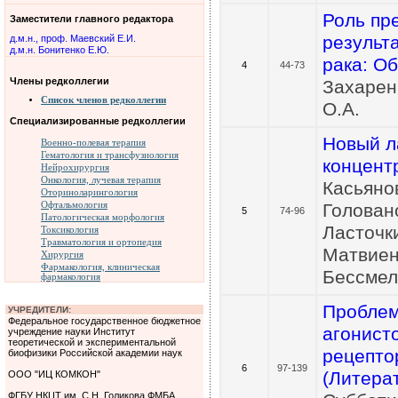
Роль пр
Заместители главного редактора
результ
д.м.н., проф. Маевский Е.И.
д.м.н. Бонитенко Е.Ю.
рака: О
4
44-73
Члены редколлегии
Захаренк
Список членов редколлегии
О.А.
Специализированные редколлегии
Новый л
Военно-полевая терапия
Гематология и трансфузиология
концент
Нейрохирургия
Онкология, лучевая терапия
Касьянов
Оториноларингология
Офтальмология
Головано
5
74-96
Патологическая морфология
Ласточки
Токсикология
Травматология и ортопедия
Матвиенк
Хирургия
Фармакология, клиническая
Бессмел
фармакология
Проблем
УЧРЕДИТЕЛИ:
Федеральное государственное бюджетное
агонист
учреждение науки Институт
теоретической и экспериментальной
рецепто
биофизики Российской академии наук
6
97-139
(Литера
ООО "ИЦ КОМКОН"
ФГБУ НКЦТ им. С.Н. Голикова ФМБА