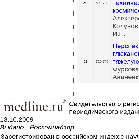
техниче
30
699-709
космиче
Алекперо
Колунов 
И.П.
Перспек
глюкано
тяжелую
31
710-745
Фурсова 
Ананенк
Свидетельство о реги
периодического издан
13.10.2009
Выдано - Роскомнадзор
Зарегистрирован в российском индексе нау