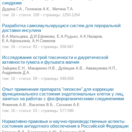
синдроме
Дудина Г.А., Голенков А.К., Митина Т.А.
том: 16
•
статья: 109
•
страницы: 1250-1264
Разработка самоэмульгирущися систем для пероральной
доставки инсулина
В.А.Мальцева, Д.И.Ефимова, Е.А.Рудько, А.К.Назаров,
Е.А.Афонькина, А.Н.Семенов
том: 16
•
статья: 83
•
страницы: 939-947
Исследование острой токсичности и диуретической
активности гумата и фульвата магния
Зайцева Е.Н., Макаренко Н.В., Дубищев А.В., Аввакумова Н.П.,
Андриянов Д.А.
том: 16
•
статья: 59
•
страницы: 649-658
Опыт применения препарата "гипоксен" для коррекции
функционального состояния эндотелиальных клеток у лиц,
занятых на работах с фосфорорганическими соединениями
Фомичев А.В., Василюк В.Б., Сосюкин А.Е.
том: 16
•
статья: 53
•
страницы: 577-586
Нормативно-правовые и научно-производственные аспекты
состояния антидотного обеспечения в Российской Федерации