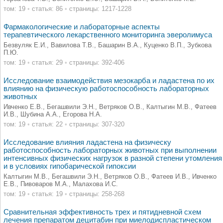
том: 19
•
статья: 86
•
страницы: 1217-1228
Фармакологические и лабораторные аспекты
терапевтического лекарственного мониторинга эверолимуса
Безвуляк Е.И., Вавилова Т.В., Башарин В.А., Куценко В.П., Зубкова
П.Ю.
том: 19
•
статья: 29
•
страницы: 392-406
Исследование взаимодействия мезокарба и ладастена по их
влиянию на физическую работоспособность лабораторных
животных
Ивченко Е.В., Бегашвили Э.Н., Ветряков О.В., Калтыгин М.В., Фатеев
И.В., Шубина А.А., Егорова Н.А.
том: 19
•
статья: 22
•
страницы: 307-320
Исследование влияния ладастена на физическу
работоспособность лабораторных животных при выполнении
интенсивных физических нагрузок в разной степени утомления
и в условиях гипобарической гипоксии
Калтыгин М.В., Бегашвили Э.Н., Ветряков О.В., Фатеев И.В., Ивченко
Е.В., Пивоваров М.А., Малахова И.С.
том: 19
•
статья: 19
•
страницы: 258-268
Сравнительная эффективность трех и пятидневной схем
лечения препаратом децитабин при миелодиспластическом