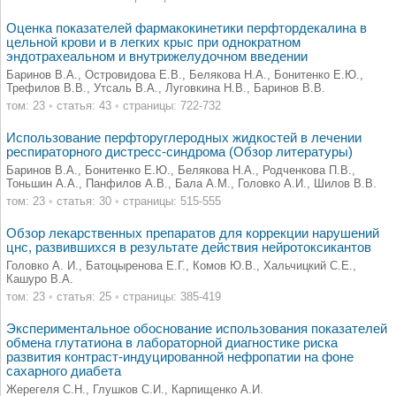
Оценка показателей фармакокинетики перфтордекалина в
цельной крови и в легких крыс при однократном
эндотрахеальном и внутрижелудочном введении
Баринов В.А., Островидова Е.В., Белякова Н.А., Бонитенко Е.Ю.,
Трефилов В.В., Утсаль В.А., Луговкина Н.В., Баринов В.В.
том: 23
•
статья: 43
•
страницы: 722-732
Использование перфторуглеродных жидкостей в лечении
респираторного дистресс-синдрома (Обзор литературы)
Баринов В.А., Бонитенко Е.Ю., Белякова Н.А., Родченкова П.В.,
Тоньшин А.А., Панфилов А.В., Бала А.М., Головко А.И., Шилов В.В.
том: 23
•
статья: 30
•
страницы: 515-555
Обзор лекарственных препаратов для коррекции нарушений
цнс, развившихся в результате действия нейротоксикантов
Головко А. И., Батоцыренова Е.Г., Комов Ю.В., Хальчицкий С.Е.,
Кашуро В.А.
том: 23
•
статья: 25
•
страницы: 385-419
Экспериментальное обоснование использования показателей
обмена глутатиона в лабораторной диагностике риска
развития контраст-индуцированной нефропатии на фоне
сахарного диабета
Жерегеля С.Н., Глушков С.И., Карпищенко А.И.