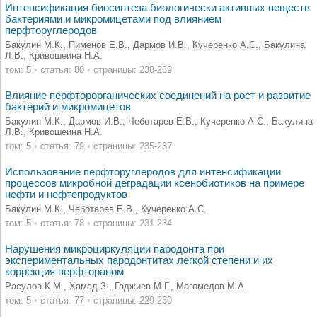
Интенсификация биосинтеза биологически активных веществ
бактериями и микромицетами под влиянием
перфторуглеродов
Бакулин М.К., Пименов Е.В., Дармов И.В., Кучеренко А.С., Бакулина
Л.В., Кривошеина Н.А.
том: 5
•
статья: 80
•
страницы: 238-239
Влияние перфторорганических соединений на роcт и развитие
бактерий и микромицетов
Бакулин М.К., Дармов И.В., Чеботарев Е.В., Кучеренко А.С., Бакулина
Л.В., Кривошеина Н.А.
том: 5
•
статья: 79
•
страницы: 235-237
Использование перфторуглеродов для интенсификации
процессов микробной деградации ксенобиотиков на примере
нефти и нефтепродуктов
Бакулин М.К., Чеботарев Е.В., Кучеренко А.С.
том: 5
•
статья: 78
•
страницы: 231-234
Нарушения микроциркуляции пародонта при
экспериментальных пародонтитах легкой степени и их
коррекция перфтораном
Расулов К.М., Хамад З., Гаджиев М.Г., Магомедов М.А.
том: 5
•
статья: 77
•
страницы: 229-230