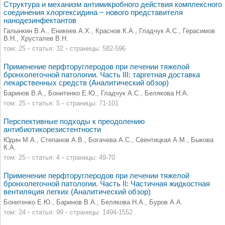
Структура и механизм антимикробного действия комплексного
соединения хлоргексидина − нового представителя
нанодезинфектантов
Галынкин В.А., Еникеев А.Х., Краснов К.А., Гладчук А.С., Герасимов
В.Н., Хрусталев В.Н.
том: 25
•
статья: 32
•
страницы: 582-596
Применение перфторуглеродов при лечении тяжелой
бронхолегочной патологии. Часть III: таргетная доставка
лекарственных средств (Аналитический обзор)
Баринов В.А., Бонитенко Е.Ю., Гладчук А.С., Белякова Н.А.
том: 25
•
статья: 5
•
страницы: 71-101
Перспективные подходы к преодолению
антибиотикорезистентности
Юдин М.А., Степанов А.В., Богачева А.С., Свентицкая А.М., Быкова
К.А.
том: 25
•
статья: 4
•
страницы: 49-70
Применение перфторуглеродов при лечении тяжелой
бронхолегочной патологии. Часть II: Частичная жидкостная
вентиляция легких (Аналитический обзор)
Бонитенко Е.Ю., Баринов В.А., Белякова Н.А., Буров А.А.
том: 24
•
статья: 99
•
страницы: 1494-1552