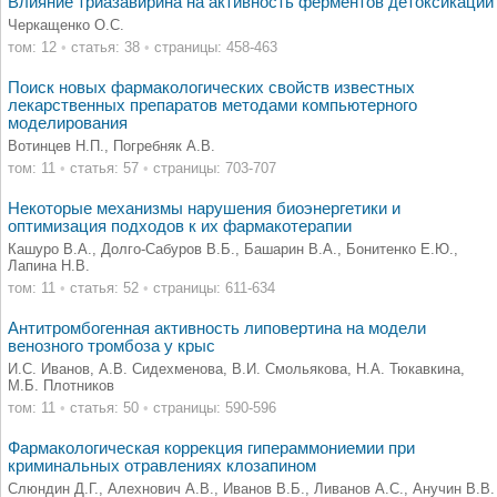
Влияние триазавирина на активность ферментов детоксикации
Черкащенко О.С.
том: 12
•
статья: 38
•
страницы: 458-463
Поиск новых фармакологических свойств известных
лекарственных препаратов методами компьютерного
моделирования
Вотинцев Н.П., Погребняк А.В.
том: 11
•
статья: 57
•
страницы: 703-707
Некоторые механизмы нарушения биоэнергетики и
оптимизация подходов к их фармакотерапии
Кашуро В.А., Долго-Сабуров В.Б., Башарин В.А., Бонитенко Е.Ю.,
Лапина Н.В.
том: 11
•
статья: 52
•
страницы: 611-634
Антитромбогенная активность липовертина на модели
венозного тромбоза у крыс
И.С. Иванов, А.В. Сидехменова, В.И. Смольякова, Н.А. Тюкавкина,
М.Б. Плотников
том: 11
•
статья: 50
•
страницы: 590-596
Фармакологическая коррекция гипераммониемии при
криминальных отравлениях клозапином
Слюндин Д.Г., Алехнович А.В., Иванов В.Б., Ливанов А.С., Анучин В.В.