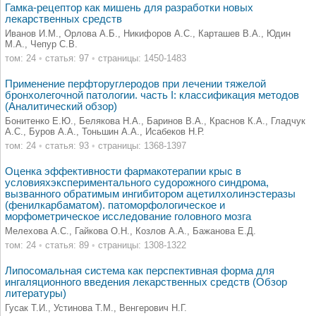
Гамка-рецептор как мишень для разработки новых
лекарственных средств
Иванов И.М., Орлова А.Б., Никифоров А.С., Карташев В.А., Юдин
М.А., Чепур С.В.
том: 24
•
статья: 97
•
страницы: 1450-1483
Применение перфторуглеродов при лечении тяжелой
бронхолегочной патологии. часть I: классификация методов
(Аналитический обзор)
Бонитенко Е.Ю., Белякова Н.А., Баринов В.А., Краснов К.А., Гладчук
А.С., Буров А.А., Тоньшин А.А., Исабеков Н.Р.
том: 24
•
статья: 93
•
страницы: 1368-1397
Оценка эффективности фармакотерапии крыс в
условияхэкспериментального судорожного синдрома,
вызванного обратимым ингибитором ацетилхолинэстеразы
(фенилкарбаматом). патоморфологическое и
морфометрическое исследование головного мозга
Мелехова А.С., Гайкова О.Н., Козлов А.А., Бажанова Е.Д.
том: 24
•
статья: 89
•
страницы: 1308-1322
Липосомальная система как перспективная форма для
ингаляционного введения лекарственных средств (Обзор
литературы)
Гусак Т.И., Устинова Т.М., Венгерович Н.Г.