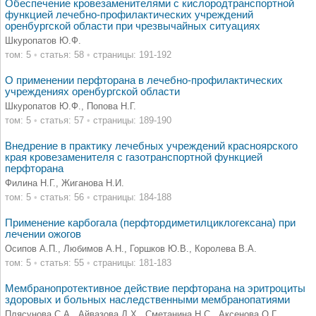
Обеспечение кровезаменителями с кислородтранспортной
функцией лечебно-профилактических учреждений
оренбургской области при чрезвычайных ситуациях
Шкуропатов Ю.Ф.
том: 5
•
статья: 58
•
страницы: 191-192
О применении перфторана в лечебно-профилактических
учреждениях оренбургской области
Шкуропатов Ю.Ф., Попова Н.Г.
том: 5
•
статья: 57
•
страницы: 189-190
Внедрение в практику лечебных учреждений красноярского
края кровезаменителя с газотранспортной функцией
перфторана
Филина Н.Г., Жиганова Н.И.
том: 5
•
статья: 56
•
страницы: 184-188
Применение карбогала (перфтордиметилциклогексана) при
лечении ожогов
Осипов А.П., Любимов А.Н., Горшков Ю.В., Королева В.А.
том: 5
•
статья: 55
•
страницы: 181-183
Мембранопротективное действие перфторана на эритроциты
здоровых и больных наследственными мембранопатиями
Плясунова С.А., Айвазова Д.Х., Сметанина Н.С., Аксенова О.Г.,