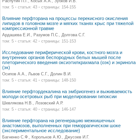
Распутин П.Г., Косых А.А., Зубков И.В.
том: 5
•
статья: 43
•
страницы: 154-155
Влияние перфторана на процессы перекисного окисления
липидов в головном мозге и мягких тканях крыс при тяжелой
компрессионной травме
Ардашева Е.И., Разумов П.С., Долгова С.Г.
том: 5
•
статья: 42
•
страницы: 151-153
Исследование периферической крови, костного мозга и
внутренних органов беспородных белых мышей после
плеторического введения оксиэтилкрахмала (оэк) и экринола
(эк)
Осипов А.А., Львов С.Г., Долин В.И.
том: 5
•
статья: 41
•
страницы: 148-150
Влияние перфтордекалина на эмбриогенез и выживаемость
молоди осетровых рыб при моделировании гипоксии
Шевлякова Н.В., Лозовский А.Р.
том: 5
•
статья: 40
•
страницы: 146-147
Влияние перфторана на регенерацию межкишечных
анастомозов, выполненных при геморрагическом шоке
(экспериментальное исследование)
Багненко С.Ф., Корольков А.Ю., Джусоев И.Г.