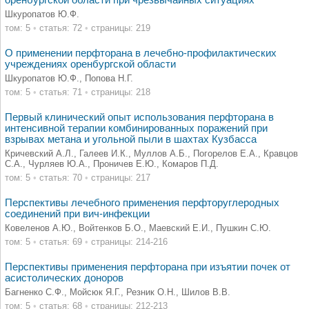
оренбургской области при чрезвычайных ситуациях
Шкуропатов Ю.Ф.
том: 5
•
статья: 72
•
страницы: 219
О применении перфторана в лечебно-профилактических
учреждениях оренбургской области
Шкуропатов Ю.Ф., Попова Н.Г.
том: 5
•
статья: 71
•
страницы: 218
Первый клинический опыт использования перфторана в
интенсивной терапии комбинированных поражений при
взрывах метана и угольной пыли в шахтах Кузбасса
Кричевский А.Л., Галеев И.К., Муллов А.Б., Погорелов Е.А., Кравцов
С.А., Чурляев Ю.А., Проничев Е.Ю., Комаров П.Д.
том: 5
•
статья: 70
•
страницы: 217
Перспективы лечебного применения перфторуглеродных
соединений при вич-инфекции
Ковеленов А.Ю., Войтенков Б.О., Маевский Е.И., Пушкин С.Ю.
том: 5
•
статья: 69
•
страницы: 214-216
Перспективы применения перфторана при изъятии почек от
асистолических доноров
Багненко С.Ф., Мойсюк Я.Г., Резник О.Н., Шилов В.В.
том: 5
•
статья: 68
•
страницы: 212-213