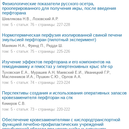
Физиологические показатели русского осетра,
прооперированного для получения икры, после введения
перфторана
Шевлякова Н.В., Лозовский А.Р.
том: 5
•
статья: 76
•
страницы: 227-228
Нормотермическая перфузия изолированной свиной печени
эмульсией перфторан (пилотный эксперимент)
Манякин Н.А., Френд П., Редди Ш.
том: 5
•
статья: 75
•
страницы: 225-226
Изучение эффектов перфторана и его компонентов на
гемодинамику и гемостаз у гипертензивных крыс shr-sp
Туховская Е.А., Мурашев А.Н, Маевский Е.И., Иваницкий Г.Р.,
Масленников И.А., Пушкин С.Ю., Орлов А.А.
том: 5
•
статья: 74
•
страницы: 223-224
Перспективы создания и использования оперативных запасов
кровезаменителя перфторан на спк
Кемеров С.В.
том: 5
•
статья: 73
•
страницы: 220-222
Обеспечение кровезаменителями с кислородтранспортной
функцией лечебно-профилактических учреждений