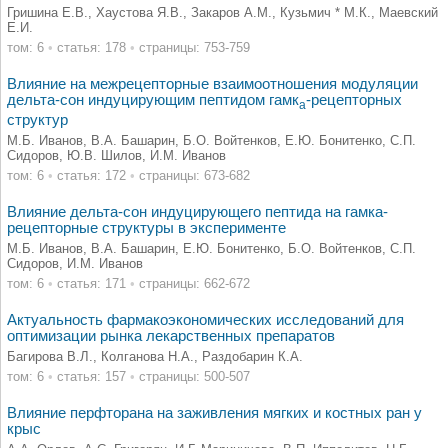
Гришина Е.В., Хаустова Я.В., Закаров А.М., Кузьмич * М.К., Маевский
Е.И.
том: 6
•
статья: 178
•
страницы: 753-759
Влияние на межрецепторные взаимоотношения модуляции
дельта-сон индуцирующим пептидом гамк
-рецепторных
а
структур
М.Б. Иванов, В.А. Башарин, Б.О. Войтенков, Е.Ю. Бонитенко, С.П.
Сидоров, Ю.В. Шилов, И.М. Иванов
том: 6
•
статья: 172
•
страницы: 673-682
Влияние дельта-сон индуцирующего пептида на гамка-
рецепторные структуры в эксперименте
М.Б. Иванов, В.А. Башарин, Е.Ю. Бонитенко, Б.О. Войтенков, С.П.
Сидоров, И.М. Иванов
том: 6
•
статья: 171
•
страницы: 662-672
Актуальность фармакоэкономических исследований для
оптимизации рынка лекарственных препаратов
Багирова В.Л., Колганова Н.А., Раздобарин К.А.
том: 6
•
статья: 157
•
страницы: 500-507
Влияние перфторана на заживления мягких и костных ран у
крыс