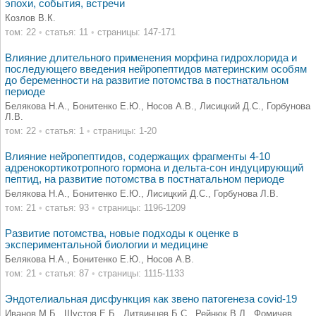
эпохи, события, встречи
Козлов В.К.
том: 22
•
статья: 11
•
страницы: 147-171
Влияние длительного применения морфина гидрохлорида и
последующего введения нейропептидов материнским особям
до беременности на развитие потомства в постнатальном
периоде
Белякова Н.А., Бонитенко Е.Ю., Носов А.В., Лисицкий Д.С., Горбунова
Л.В.
том: 22
•
статья: 1
•
страницы: 1-20
Влияние нейропептидов, содержащих фрагменты 4-10
адренокортикотропного гормона и дельта-сон индуцирующий
пептид, на развитие потомства в постнатальном периоде
Белякова Н.А., Бонитенко Е.Ю., Лисицкий Д.С., Горбунова Л.В.
том: 21
•
статья: 93
•
страницы: 1196-1209
Развитие потомства, новые подходы к оценке в
экспериментальной биологии и медицине
Белякова Н.А., Бонитенко Е.Ю., Носов А.В.
том: 21
•
статья: 87
•
страницы: 1115-1133
Эндотелиальная дисфункция как звено патогенеза covid-19
Иванов М.Б., Шустов Е.Б., Литвинцев Б.С., Рейнюк В.Л., Фомичев