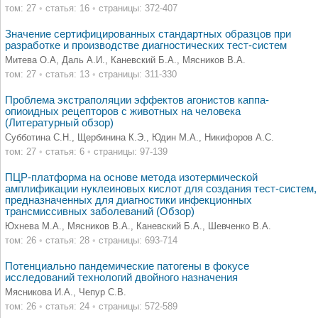
том: 27
•
статья: 16
•
страницы: 372-407
Значение сертифицированных стандартных образцов при
разработке и производстве диагностических тест-систем
Митева О.А, Даль А.И., Каневский Б.А., Мясников В.А.
том: 27
•
статья: 13
•
страницы: 311-330
Проблема экстраполяции эффектов агонистов каппа-
опиоидных рецепторов с животных на человека
(Литературный обзор)
Субботина С.Н., Щербинина К.Э., Юдин М.А., Никифоров А.С.
том: 27
•
статья: 6
•
страницы: 97-139
ПЦР-платформа на основе метода изотермической
амплификации нуклеиновых кислот для создания тест-систем,
предназначенных для диагностики инфекционных
трансмиссивных заболеваний (Обзор)
Юхнева М.А., Мясников В.А., Каневский Б.А., Шевченко В.А.
том: 26
•
статья: 28
•
страницы: 693-714
Потенциально пандемические патогены в фокусе
исследований технологий двойного назначения
Мясникова И.А., Чепур С.В.
том: 26
•
статья: 24
•
страницы: 572-589