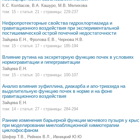
К.С. Колбасов, В.А. Кашуро, М.В. Мелихова
том: 15
•
статья: 21
•
страницы: 229-237
Нефропротекторные свойства гидрохлортиазида и
гравитационного воздействия при экспериментальной
постишемической острой почечной недостаточности
Зайцева Е.Н., Фролова Е.В., Чернова Н.В.
том: 15
•
статья: 17
•
страницы: 185-194
Влияние рутина на экскреторную функцию почек в условиях
нормогравитации и гипергравитации
Зайцева Е.Н.
том: 15
•
статья: 10
•
страницы: 100-107
Анализ влияния эуфиллина, диакарба и апо-триазида на
выделительную функцию почек в норме и на фоне
гравитационного воздействия
Зайцева Е.Н.
том: 14
•
статья: 27
•
страницы: 284-294
Ранние изменения барьерной функции мочевого пузыря у крыс
при моделировании миелоабляционной химиотерапии
циклофосфаном
Шефер Т.В., Рейнюк В.Л., Ивницкий Ю.Ю