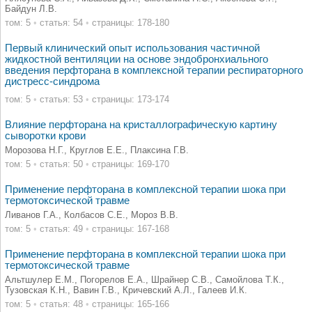
Байдун Л.В.
том: 5
•
статья: 54
•
страницы: 178-180
Первый клинический опыт использования частичной
жидкостной вентиляции на основе эндобронхиального
введения перфторана в комплексной терапии респираторного
дистресс-синдрома
том: 5
•
статья: 53
•
страницы: 173-174
Влияние перфторана на кристаллографическую картину
сыворотки крови
Морозова Н.Г., Круглов Е.Е., Плаксина Г.В.
том: 5
•
статья: 50
•
страницы: 169-170
Применение перфторана в комплексной терапии шока при
термотоксической травме
Ливанов Г.А., Колбасов С.Е., Мороз В.В.
том: 5
•
статья: 49
•
страницы: 167-168
Применение перфторана в комплексной терапии шока при
термотоксической травме
Альтшулер Е.М., Погорелов Е.А., Шрайнер С.В., Самойлова Т.К.,
Тузовская К.Н., Вавин Г.В., Кричевский А.Л., Галеев И.К.
том: 5
•
статья: 48
•
страницы: 165-166