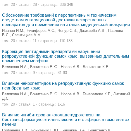
том: 20
•
статья: 28
•
страницы: 336-348
Обоснование требований к перспективным техническим
средствам ингаляционной доставки лекарственных
препаратов для применения на этапах медицинской эвакуации
Иванов И.М., Никифоров А.С., Чепур С.В., Джикирба А.В., Павлова
В.С., Свентицкая А.М
том: 20
•
статья: 11
•
страницы: 110-133
Коррекция пептидными препаратами нарушений
репродуктивной функции самок крыс, вызванных длительным
применением морфина
Белякова Н.А., Бонитенко Е.Ю., Носов А.В., Бонитенко К.Е.
том: 20
•
статья: 9
•
страницы: 81-93
Влияние нейропептидов на репродуктивную функцию самок
неинбредных крыс
Белякова Н.А., Бонитенко Е.Ю., Носов А.В., Генералова К.Р., Лисицкий
Д.С.
том: 20
•
статья: 1
•
страницы: 1-16
Влияние ингибиторов алкогольдегидрогеназы на
биотрансформацию этиленгликоля и его эфиров в гомогенатах
печени
Горбачева Т.В., Бонитенко Е.Ю., Башарин В.А., Бонитенко К.Е.