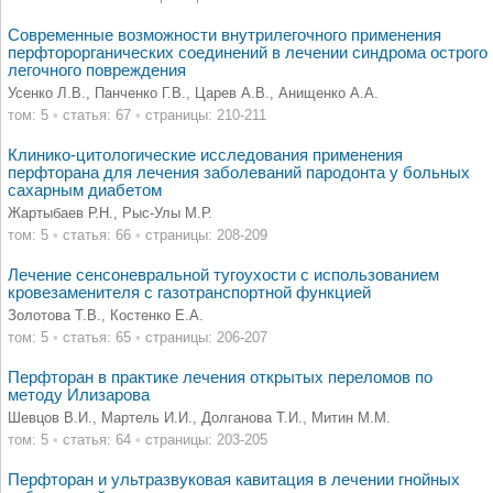
Современные возможности внутрилегочного применения
перфторорганических соединений в лечении синдрома острого
легочного повреждения
Усенко Л.В., Панченко Г.В., Царев А.В., Анищенко А.А.
том: 5
•
статья: 67
•
страницы: 210-211
Клинико-цитологические исследования применения
перфторана для лечения заболеваний пародонта у больных
сахарным диабетом
Жартыбаев Р.Н., Рыс-Улы М.Р.
том: 5
•
статья: 66
•
страницы: 208-209
Лечение сенсоневральной тугоухости с использованием
кровезаменителя с газотранспортной функцией
Золотова Т.В., Костенко Е.А.
том: 5
•
статья: 65
•
страницы: 206-207
Перфторан в практике лечения открытых переломов по
методу Илизарова
Шевцов В.И., Мартель И.И., Долганова Т.И., Митин М.М.
том: 5
•
статья: 64
•
страницы: 203-205
Перфторан и ультразвуковая кавитация в лечении гнойных