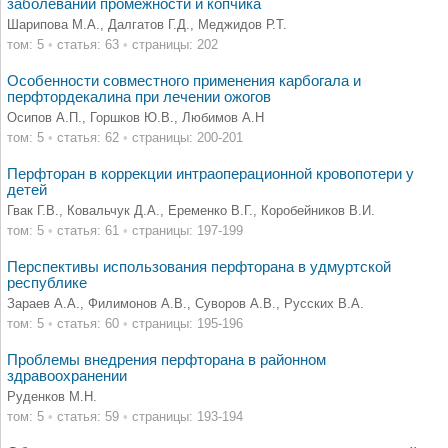
заболеваний промежности и копчика
Шарипова М.А., Далгатов Г.Д., Меджидов Р.Т.
том: 5
•
статья: 63
•
страницы: 202
Особенности совместного применения карбогала и
перфтордекалина при лечении ожогов
Осипов А.П., Горшков Ю.В., Любимов А.Н
том: 5
•
статья: 62
•
страницы: 200-201
Перфторан в коррекции интраоперационной кровопотери у
детей
Гвак Г.В., Ковальчук Д.А., Еременко В.Г., Коробейников В.И.
том: 5
•
статья: 61
•
страницы: 197-199
Перспективы использования перфторана в удмуртской
республике
Зараев А.А., Филимонов А.В., Суворов А.В., Русских В.А.
том: 5
•
статья: 60
•
страницы: 195-196
Проблемы внедрения перфторана в районном
здравоохранении
Руденков М.Н.
том: 5
•
статья: 59
•
страницы: 193-194