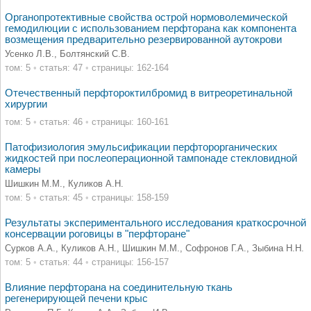
Органопротективные свойства острой нормоволемической
гемодилюции с использованием перфторана как компонента
возмещения предварительно резервированной аутокрови
Усенко Л.В., Болтянский С.В.
том: 5
•
статья: 47
•
страницы: 162-164
Отечественный перфтороктилбромид в витреоретинальной
хирургии
том: 5
•
статья: 46
•
страницы: 160-161
Патофизиология эмульсификации перфторорганических
жидкостей при послеоперационной тампонаде стекловидной
камеры
Шишкин М.М., Куликов А.Н.
том: 5
•
статья: 45
•
страницы: 158-159
Результаты экспериментального исследования краткосрочной
консервации роговицы в "перфторане"
Сурков А.А., Куликов А.Н., Шишкин М.М., Софронов Г.А., Зыбина Н.Н.
том: 5
•
статья: 44
•
страницы: 156-157
Влияние перфторана на соединительную ткань
регенерирующей печени крыс