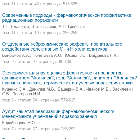
том: 11
•
статья: 43
•
страницы: 518-525
Современные подходы к фармакологической профилактике
радиационных поражений
Т.Н. Власенко, В.Б. Назаров, А.Н. Гребенюк
том: 11
•
статья: 19
•
страницы: 230-253
Отдаленные нейрохимические эффекты пренатального
воздействия селективных М- и Н-холинолитиков
Байрамов А.А., Полетаева А.О., Юкина Г.Ю., Богданова Л.А.
том: 9
•
статья: 9
•
страницы: 90-100
Экспериментальная оценка эффективности препаратов
арники: крем ?Арнилек?, гель ?Арнилек?, линимент ?Арнилек?
при механических, термических и лучевых поражениях кожи
Куценко С.А., Данилив М.В., Башарин В.А., Иванов М.Б., Василевич
С.В., Заргарова Н.И.
том: 8
•
статья: 54
•
страницы: 579-615
Аудит как этап реализации фармакоэкономического
менеджмента учреждений здравоохранения
Карабинцева Н.О
том: 7
•
статья: 27
•
страницы: 288-299