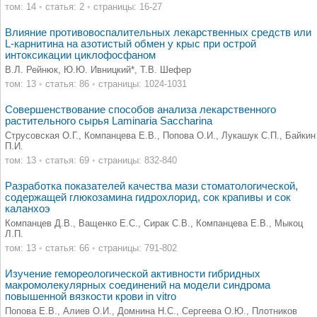
том: 14
•
статья: 2
•
страницы: 16-27
Влияние противовоспалительных лекарственных средств или
L-карнитина на азотистый обмен у крыс при острой
интоксикации циклофосфаном
В.Л. Рейнюк, Ю.Ю. Ивницкий*, Т.В. Шефер
том: 13
•
статья: 86
•
страницы: 1024-1031
Совершенствование способов анализа лекарственного
растительного сырья Laminaria Saccharina
Струсовская О.Г., Компанцева Е.В., Попова О.И., Лукашук С.П., Байкин
П.И.
том: 13
•
статья: 69
•
страницы: 832-840
Разработка показателей качества мази стоматологической,
содержащей глюкозамина гидрохлорид, сок крапивы и сок
каланхоэ
Компанцев Д.В., Ващенко Е.С., Сирак С.В., Компанцева Е.В., Мыкоц
Л.П.
том: 13
•
статья: 66
•
страницы: 791-802
Изучение гемореологической активности гибридных
макромолекулярных соединений на модели синдрома
повышенной вязкости крови in vitro
Попова Е.В., Алиев О.И., Домнина Н.С., Сергеева О.Ю., Плотников