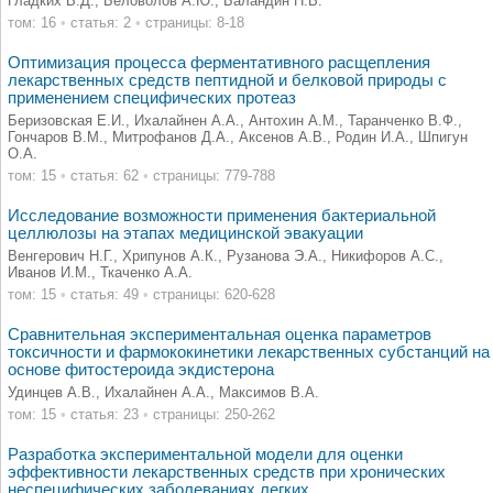
Гладких В.Д., Беловолов А.Ю., Баландин Н.В.
том: 16
•
статья: 2
•
страницы: 8-18
Оптимизация процесса ферментативного расщепления
лекарственных средств пептидной и белковой природы с
применением специфических протеаз
Беризовская Е.И., Ихалайнен А.А., Антохин А.М., Таранченко В.Ф.,
Гончаров В.М., Митрофанов Д.А., Аксенов А.В., Родин И.А., Шпигун
О.А.
том: 15
•
статья: 62
•
страницы: 779-788
Исследование возможности применения бактериальной
целлюлозы на этапах медицинской эвакуации
Венгерович Н.Г., Хрипунов А.К., Рузанова Э.А., Никифоров А.С.,
Иванов И.М., Ткаченко А.А.
том: 15
•
статья: 49
•
страницы: 620-628
Сравнительная экспериментальная оценка параметров
токсичности и фармококинетики лекарственных субстанций на
основе фитостероида экдистерона
Удинцев А.В., Ихалайнен А.А., Максимов В.А.
том: 15
•
статья: 23
•
страницы: 250-262
Разработка экспериментальной модели для оценки
эффективности лекарственных средств при хронических
неспецифических заболеваниях легких