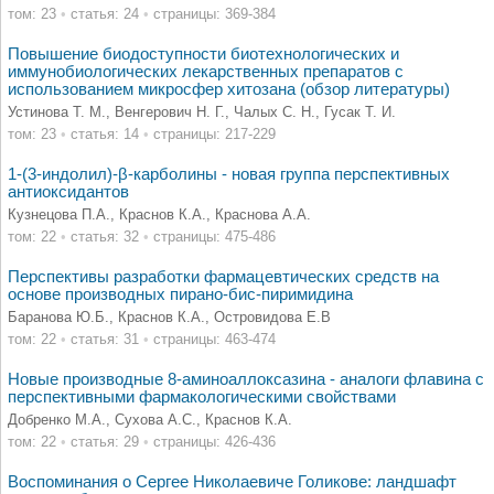
том: 23
•
статья: 24
•
страницы: 369-384
Повышение биодоступности биотехнологических и
иммунобиологических лекарственных препаратов с
использованием микросфер хитозана (обзор литературы)
Устинова Т. М., Венгерович Н. Г., Чалых С. Н., Гусак Т. И.
том: 23
•
статья: 14
•
страницы: 217-229
1-(3-индолил)-β-карболины - новая группа перспективных
антиоксидантов
Кузнецова П.А., Краснов К.А., Краснова А.А.
том: 22
•
статья: 32
•
страницы: 475-486
Перспективы разработки фармацевтических средств на
основе производных пирано-бис-пиримидина
Баранова Ю.Б., Краснов К.А., Островидова Е.В
том: 22
•
статья: 31
•
страницы: 463-474
Новые производные 8-аминоаллоксазина - аналоги флавина с
перспективными фармакологическими свойствами
Добренко М.А., Сухова А.С., Краснов К.А.
том: 22
•
статья: 29
•
страницы: 426-436
Воспоминания о Сергее Николаевиче Голикове: ландшафт