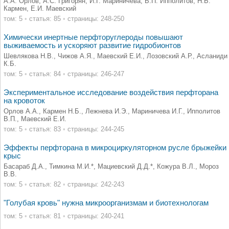
А.А. Орлов, А.С. Григорян, И.Г. Мариничева, В.П. Ипполитов, Н.Б.
Кармен, Е.И. Маевский
том: 5
•
статья: 85
•
страницы: 248-250
Химически инертные перфторуглероды повышают
выживаемость и ускоряют развитие гидробионтов
Шевлякова Н.В., Чижов А.Я., Маевский Е.И., Лозовский А.Р., Асланиди
К.Б.
том: 5
•
статья: 84
•
страницы: 246-247
Экспериментальное исследование воздействия перфторана
на кровоток
Орлов А.А., Кармен Н.Б., Лежнева И.Э., Мариничева И.Г., Ипполитов
В.П., Маевский Е.И.
том: 5
•
статья: 83
•
страницы: 244-245
Эффекты перфторана в микроциркуляторном русле брыжейки
крыс
Басараб Д.А., Тимкина М.И.*, Мациевский Д.Д.*, Кожура В.Л., Мороз
В.В.
том: 5
•
статья: 82
•
страницы: 242-243
"Голубая кровь" нужна микроорганизмам и биотехнологам
том: 5
•
статья: 81
•
страницы: 240-241