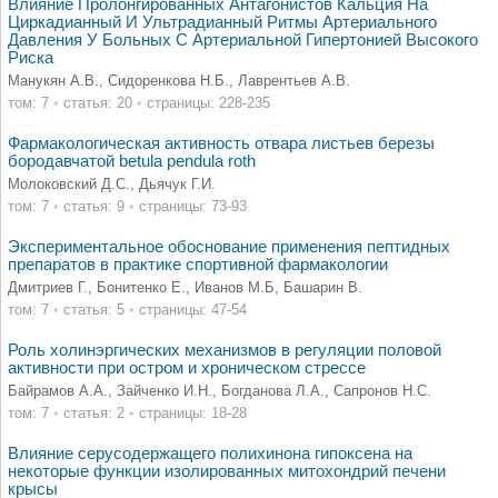
Влияние Пролонгированных Антагонистов Кальция На
Циркадианный И Ультрадианный Ритмы Артериального
Давления У Больных С Артериальной Гипертонией Высокого
Риска
Манукян А.В., Сидоренкова Н.Б., Лаврентьев А.В.
том: 7
•
статья: 20
•
страницы: 228-235
Фармакологическая активность отвара листьев березы
бородавчатой betula pendula roth
Молоковский Д.С., Дьячук Г.И.
том: 7
•
статья: 9
•
страницы: 73-93
Экспериментальное обоснование применения пептидных
препаратов в практике спортивной фармакологии
Дмитриев Г., Бонитенко Е., Иванов М.Б, Башарин В.
том: 7
•
статья: 5
•
страницы: 47-54
Роль холинэргических механизмов в регуляции половой
активности при остром и хроническом стрессе
Байрамов А.А., Зайченко И.Н., Богданова Л.А., Сапронов Н.С.
том: 7
•
статья: 2
•
страницы: 18-28
Влияние серусодержащего полихинона гипоксена на
некоторые функции изолированных митохондрий печени
крысы