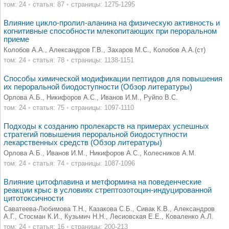
том: 24
•
статья: 87
•
страницы: 1275-1295
Влияние цикло-пролил-аланина на физическую активность и
когнитивные способности млекопитающих при пероральном
приеме
Колобов А.А., Александров Г.В., Захаров М.С., Колобов А.А.(ст)
том: 24
•
статья: 78
•
страницы: 1138-1151
Cпособы химической модификации пептидов для повышения
их пероральной биодоступности (Обзор литературы)
Орлова А.Б., Никифоров А.С., Иванов И.М., Руйпо В.С.
том: 24
•
статья: 75
•
страницы: 1097-1110
Подходы к созданию пролекарств на примерах успешных
стратегий повышения пероральной биодоступности
лекарственных средств (Обзор литературы)
Орлова А.Б., Иванов И.М., Никифоров А.С., Колесников А.М.
том: 24
•
статья: 74
•
страницы: 1087-1096
Влияние цитофлавина и метформина на поведенческие
реакции крыс в условиях стрептозотоцин-индуцированной
цитотоксичности
Саватеева-Любимова Т.Н., Казакова С.Б., Сивак К.В., Александров
А.Г., Стосман К.И., Кузьмич Н.Н., Лесиовская Е.Е., Коваленко А.Л.
том: 24
•
статья: 16
•
страницы: 200-213