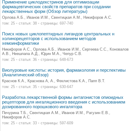
Применение циклодекстринов для оптимизации
фармацевтических свойств препаратов при создании
лекарственных форм (Обзор литературы)
Орлова А.Б., Иванов И.М., Свентицкая А.М., Никифоров А.С.
том: 25
•
статья: 38
•
страницы: 697-740
Поиск новых циклопептидных лигандов центральных н
холинорецепторов с использованием методов
хемоинформатики
Никифоров А.С., Орлова А.Б., Иванов И.М., Сергеева С.С., Коновалов
А.В., Неешпапа А.Д., Юдин М.А., Чепур С.В.
том: 25
•
статья: 36
•
страницы: 648-673
Виолуровые кислоты: история, фармакология и перспективы
(Аналитический обзор)
Краснов К.А., Краснова А, А., Феклистова К.А., Папп В.Т.
том: 25
•
статья: 35
•
страницы: 630-647
Разработка лекарственной формы антагонистов опиоидных
рецепторов для ингаляционного введения с использованием
дозированного порошкового ингалятора
Печурина Т.Б., Свентицкая А.М., Иванов И.М., Рагузин Е.В.,
Никифоров А.С.
том: 25
•
статья: 33
•
страницы: 597-609