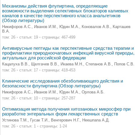
Механизмы действия флупиртина, определяющие
возможности выделения селективных блокаторов калиевых
каналов в качестве перспективного класса анальгетиков
(Обзор литературы)
Никифоров А.С., Иванов И.М., Юдин М.А., Коновалов А.В., Карташев
В.А.
том: 26
•
статья: 19
•
страницы: 467-499
Антивирусные пептиды как перспективные средства терапии и
профилактики природноочаговых инфекций вирусной природы,
актуальных для российской федерации
Кацалуха В.В., Щелгачев В.В., Икаева М.Н., Степанов А.В., Попов С.В.
том: 26
•
статья: 17
•
страницы: 418-453
Клинические исследования обезболивающего действия и
безопасности флупиртина (Обзор литературы)
Никифоров А.С., Иванов И.М., Юдин М.А., Орлова А.Б.
том: 26
•
статья: 10
•
страницы: 257-287
Оптимизация метода получения хитозановых микросфер при
разработке энтеральных форм лекарственных средств
Устинова Т.М., Гусак Т.И., Венгерович Н.Г., Неешпапа А.Д.
том: 26
•
статья: 1
•
страницы: 1-24