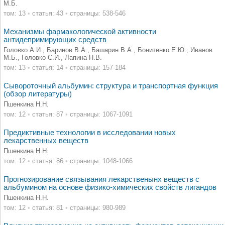
М.Б.
том: 13
•
статья: 43
•
страницы: 538-546
Механизмы фармакологической активности
антидепримирующих средств
Головко А.И., Баринов В.А., Башарин В.А., Бонитенко Е.Ю., Иванов
М.Б., Головко С.И., Лапина Н.В.
том: 13
•
статья: 14
•
страницы: 157-184
Сывороточный альбумин: структура и транспортная функция
(обзор литературы)
Пшенкина Н.Н.
том: 12
•
статья: 87
•
страницы: 1067-1091
Предиктивные технологии в исследовании новых
лекарственных веществ
Пшенкина Н.Н.
том: 12
•
статья: 86
•
страницы: 1048-1066
Прогнозирование связывания лекарственынх веществ с
альбумином на основе физико-химических свойств лигандов
Пшенкина Н.Н.
том: 12
•
статья: 81
•
страницы: 980-989