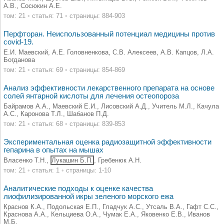
А.В., Сосюкин А.Е.
том: 21
•
статья: 71
•
страницы: 884-903
Перфторан. Неиспользованный потенциал медицины против
covid-19.
Е.И. Маевский, А.Е. Головненкова, С.В. Алексеев, А.В. Капцов, Л.А.
Богданова
том: 21
•
статья: 69
•
страницы: 854-869
Анализ эффективности лекарственного препарата на основе
солей янтарной кислоты для лечения остеопороза
Байрамов А.А., Маевский Е.И., Лисовский А.Д., Учитель М.Л., Качула
А.С., Каронова Т.Л., Шабанов П.Д.
том: 21
•
статья: 68
•
страницы: 839-853
Экспериментальная оценка радиозащитной эффективности
гепарина в опытах на мышах
Власенко Т.Н.,
Лукашин Б.П.
, Гребенюк А.Н.
том: 21
•
статья: 1
•
страницы: 1-10
Аналитические подходы к оценке качества
лиофилизированной икры зеленого морского ежа
Краснов К.А., Подольская Е.П., Гладчук А.С., Утсаль В.А., Гафт С.С.,
Краснова А.А., Кельциева О.А., Чумак Е.А., Яковенко Е.В., Иванов
М.Б.