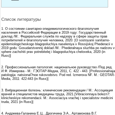
Список литературы
1. О состоянии санитарно-эпидемиологического благополучия
населения в Российской Федерации в 2019 году: Государственный
доклад /М.: Федеральная служба по надзору в сфере защиты прав
потребителей и благополучия человека, 2020. [O sostoyanii sanitarno-
epidemiologicheskogo blagopoluchiya naseleniya v Rossijskoj Phederacii v
2019 godu: Gosudarstvennij doklad /M.: Phederalnaya sluzhba po nadzoru v
sphere zachshiti prav potrebitelej i blagopoluchiya cheloveka, 2020 (in
Russ)]
2. Профессиональная патология: национальное руководство /Под ред.
И.Ф. Измерова - М.: ГЭОТАР-Медиа, 2011, С. 422 - 443. [Professionalnaja
patologija: natsional?noe rukovodstvo. Pod red. Izmerova NF. M.: GEOTAR-
Мedia, 2011: 422-443 (in Russ)]
3. Вибрационная болезнь: клинические рекомендации / М.: Ассоциация
врачей и специалистов медицины труда, 2021.[Vibracionnaya bolezn?:
klinicheskiye rekomendacii. M.: Associaciya vrachej i specialistov medicini
truda, 2021 (in Russ)]
4. Андреева-Галанина Е.Ц., Дрогичина Э.А., Артамонова В.Г.