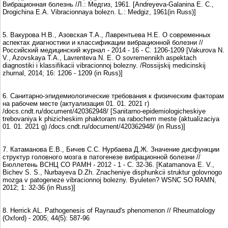
Вибрационная болезнь /Л.: Медгиз, 1961. [Andreyeva-Galanina E. C.,
Drogichina E.A. Vibracionnaya bolezn. L.: Medgiz, 1961(in Russ)]
5. Вакурова Н.В., Азовская Т.А., Лаврентьева Н.Е. О современных
аспектах диагностики и классификации вибрационной болезни //
Российский медицинский журнал - 2014 - 16 - С. 1206-1209 [Vakurova N.
V., Azоvskaya T.A., Lavrenteva N. E. O sovremennikh aspektach
diagnostiki i klassifikacii vibracionnoj bolezny. /Rossijskij medicinskij
zhurnal, 2014; 16: 1206 - 1209 (in Russ)]
6. Санитарно-эпидемиологические требования к физическим факторам
на рабочем месте (актуализация 01. 01. 2021 г)
/docs.cndt.ru/document/420362948/ [Sanitarno-epidemiologicheskiye
trebovaniya k phizicheskim phaktoram na rabochem meste (aktualizaciya
01. 01. 2021 g) /docs.cndt.ru/document/420362948/ (in Russ)]
7. Катаманова Е.В., Бичев С.С. Нурбаева Д.Ж. Значение дисфункции
структур головного мозга в патогенезе вибрационной болезни //
Бюллетень ВСНЦ СО РАМН - 2012 - 1 - С. 32-36. [Katamanova E. V.,
Bichev S. S., Nurbayeva D.Zh. Znacheniye disphunkcii struktur golovnogo
mozga v patogeneze vibracionnoj bolezny. Byuleten? WSNC SO RAMN,
2012; 1: 32-36 (in Russ)]
8. Herrick AL. Pathogenesis of Raynaud's phenomenon // Rheumatology
(Oxford) - 2005; 44(5): 587-96