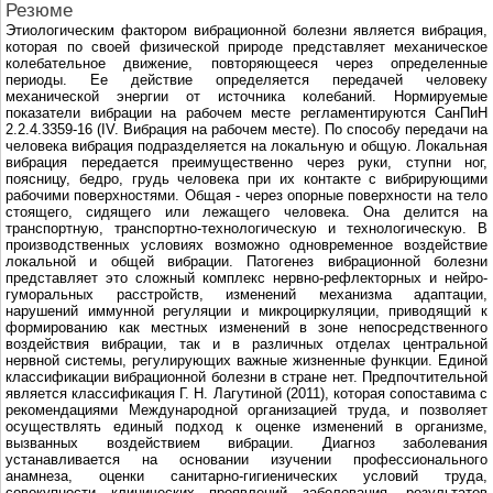
Резюме
Этиологическим фактором вибрационной болезни является вибрация,
которая по своей физической природе представляет механическое
колебательное движение, повторяющееся через определенные
периоды. Ее действие определяется передачей человеку
механической энергии от источника колебаний. Нормируемые
показатели вибрации на рабочем месте регламентируются СанПиН
2.2.4.3359-16 (IV. Вибрация на рабочем месте). По способу передачи на
человека вибрация подразделяется на локальную и общую. Локальная
вибрация передается преимущественно через руки, ступни ног,
поясницу, бедро, грудь человека при их контакте с вибрирующими
рабочими поверхностями. Общая - через опорные поверхности на тело
стоящего, сидящего или лежащего человека. Она делится на
транспортную, транспортно-технологическую и технологическую. В
производственных условиях возможно одновременное воздействие
локальной и общей вибрации. Патогенез вибрационной болезни
представляет это сложный комплекс нервно-рефлекторных и нейро-
гуморальных расстройств, изменений механизма адаптации,
нарушений иммунной регуляции и микроциркуляции, приводящий к
формированию как местных изменений в зоне непосредственного
воздействия вибрации, так и в различных отделах центральной
нервной системы, регулирующих важные жизненные функции. Единой
классификации вибрационной болезни в стране нет. Предпочтительной
является классификация Г. Н. Лагутиной (2011), которая сопоставима с
рекомендациями Международной организацией труда, и позволяет
осуществлять единый подход к оценке изменений в организме,
вызванных воздействием вибрации. Диагноз заболевания
устанавливается на основании изучении профессионального
анамнеза, оценки санитарно-гигиенических условий труда,
совокупности клинических проявлений заболевания, результатов