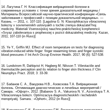
14. Лагутина Г. Н. Классификация вибрационной болезни в
современных условиях с точки зрения доказательной медицины /
Материалы Всероссийской научно-практической конференции «Связь
заболевания с профессией с позиции доказательной медицины». ―
Казань. ― 2011, с. 107-110. [Lagutina G. N. Klassiphikaciya vibracionnoj
bolezny v sovremennikh usloviyakh s tochki zreniya dokazatel?noj
mediciny. Materiali Vserossijskoj nauchno-prakticheskoj konpherencii
«Svyaz zabolevaniya s prophessiej s pozicii dokazatelnoj mediciny. Kazan,
2011; 107-110 (in Russ)]
15. Ye Y., Griffin MJ. Effect of room temperature on tests for diagnosing
vibration-induced white finger: finger rewarming times and finger systolic
blood pressures // Int Arch Occup Environ Health. 2017; 90 (6): 527-538.
16. Lundstrom R, Dahlqvist H, Hagberg M, Nilsson T. Vibrotactile and
thermotactile perception and its relation to finger skin thickness.// Clin
Neurophys Pract. 2018; 3: 33-39.
17. Бабанов С. А., Вакурова Н.В., Азовскова Т.А. Вибрационная
болезнь. Оптимизация диагностических и лечебных мероприятий /
Самара.: «Офорт», 2012. [Babanov S. A., Vakurova N. V., Azovskaya T. A.
Vibracionnaya bolezn. Oрtimizaciya diagnosticheskikh i lechebnikh
meropriyatij. Samara.: «Ophort», 2012 (in Russ)]
18. Курчевенко С.И., Бодиненкова Г.М. Доклиническая диагностика