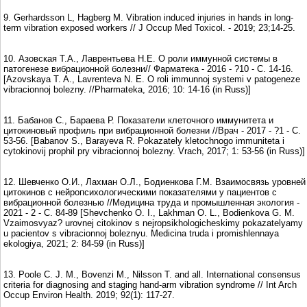
9. Gerhardsson L, Hagberg M. Vibration induced injuries in hands in long-
term vibration exposed workers // J Occup Med Toxicol. - 2019; 23;14-25.
10. Азовская Т.А., Лаврентьева Н.Е. О роли иммунной системы в
патогенезе вибрационной болезни// Фарматека - 2016 - ?10 - С. 14-16.
[Azоvskaya T. A., Lavrenteva N. E. O roli immunnoj systemi v patogeneze
vibracionnoj bolezny. //Pharmateka, 2016; 10: 14-16 (in Russ)]
11. Бабанов С., Бараева Р. Показатели клеточного иммунитета и
цитокиновый профиль при вибрационной болезни //Врач - 2017 - ?1 - С.
53-56. [Babanov S., Barayeva R. Pokazately kletochnogo immuniteta i
cytokinovij prophil pry vibracionnoj bolezny. Vrach, 2017; 1: 53-56 (in Russ)]
12. Шевченко О.И., Лахман О.Л., Бодиенкова Г.М. Взаимосвязь уровней
цитокинов с нейропсихологическими показателями у пациентов с
вибрационной болезнью //Медицина труда и промышленная экология -
2021 - 2 - С. 84-89 [Shevchenko O. I., Lakhman O. L., Bodienkova G. M.
Vzaimosvyaz? urovnej citokinov s nejropsikhologicheskimy pokazatelyamy
u pacientov s vibracionnoj boleznyu. Medicina truda i promishlennaya
ekologiya, 2021; 2: 84-59 (in Russ)]
13. Poole C. J. M., Bovenzi M., Nilsson T. and all. International consensus
criteria for diagnosing and staging hand-arm vibration syndrome // Int Arch
Occup Environ Health. 2019; 92(1): 117-27.