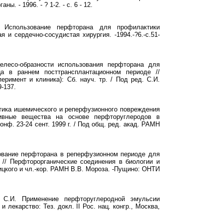
. - 1996. - ? 1-2. - с. 6 - 12.
 Использование перфторана для профилактики
 и сердечно-сосудистая хирургия. -1994.-?6.-с.51-
елесо-образности использования перфторана для
ца в раннем посттрансплантационном периоде //
римент и клиника): Сб. науч. тр. / Под ред. С.И.
-137.
ктика ишемического и реперфузионного повреждения
тивные вещества на основе перфторуглеродов в
нф. 23-24 сент. 1999 г. / Под общ. ред. акад. РАМН
ьзование перфторана в реперфузионном периоде для
 // Перфторорганические соединения в биологии и
аницкого и чл.-кор. РАМН В.В. Мороза. -Пущино: ОНТИ
в С.И. Применение перфторуглеродной эмульсии
 лекарство: Тез. докл. II Рос. нац. конгр., Москва,