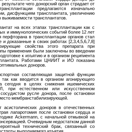
в результате чего донорский орган страдает от
рансплантации предлагаются изначально
ии, дисфункциям трансплантата, увеличению
в выживаемости трансплантатов.
антат на всех этапах трансплантации как с
х и иммунологических событий более 12 лет
 перфторана в трансплантации органов стал
доказанные в своих работах [2,3,4,5,6,7,8]
изирующие свойства этого препарата при
ципы применения были заключены
во
введении
одготовке к изъятию и в организм реципиента
сплантата. Работами ЦНИИТ и ИО показана
боптимальных доноров.
анспортная составляющая защитной функции
 так как вводится в организм агонирующего
а сегодня в целях снижения ишемических
Л, при естественном или искусственном
 сосудистом русле донора, после остановки
 место мембранстабилизирующей.
т асистолических
доноров в отечественных
трая лапаротомия после остановки сердца и
тодике
Ackermann
, с начальной отмывкой на
онсервацией. Очевидным недостатком данной
ероятный технический брак, связанный со
ыстроты выполняемого изъятия.