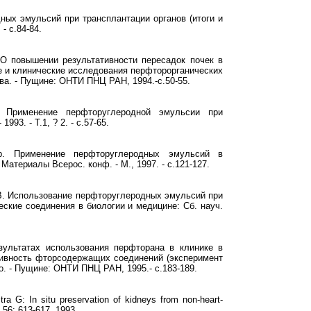
ных эмульсий при трансплантации органов (итоги и
- с.84-84.
 О повышении результативности пересадок почек в
е и клинические исследования перфторорганических
ьева. - Пущине: ОНТИ ПНЦ РАН, 1994.-с.50-55.
 Применение перфторуглеродной эмульсии при
93. - Т.1, ? 2. - с.57-65.
р. Применение перфторуглеродных эмульсий в
Материалы Всерос. конф. - М., 1997. - с.121-127.
.В. Использование перфторуглеродных эмульсий при
еские соединения в биологии и медицине: Сб. науч.
зультатах использования перфторана в клинике в
ктивность фторсодержащих соединений (эксперимент
ого. - Пущине: ОНТИ ПНЦ РАН, 1995.- с.183-189.
 G: In situ preservation of kidneys from non-heart-
n 56: 613-617, 1993