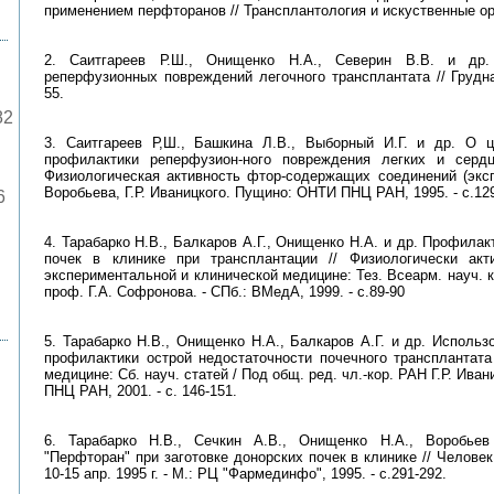
применением перфторанов // Трансплантология и искуственные органы
2. Саитгареев Р.Ш., Онищенко Н.А., Северин В.В. и др.
реперфузионных повреждений легочного трансплантата // Грудная
55.
82
3. Саитгареев Р,Ш., Башкина Л.В., Выборный И.Г. и др. О ц
профилактики реперфузион-ного повреждения легких и серд
Физиологическая активность фтор-содержащих соединений (экспе
Воробьева, Г.Р. Иваницкого. Пущино: ОНТИ ПНЦ РАН, 1995. - с.129
6
4. Тарабарко Н.В., Балкаров А.Г., Онищенко Н.А. и др. Профила
почек в клинике при трансплантации // Физиологически ак
экспериментальной и клинической медицине: Тез. Всеарм. науч. ко
проф. Г.А. Софронова. - СПб.: ВМедА, 1999. - с.89-90
5. Тарабарко Н.В., Онищенко Н.А., Балкаров А.Г. и др. Испол
профилактики острой недостаточности почечного трансплантата
медицине: Сб. науч. статей / Под общ. ред. чл.-кор. РАН Г.Р. Ив
ПНЦ РАН, 2001. - с. 146-151.
6. Тарабарко Н.В., Сечкин А.В., Онищенко Н.А., Воробье
"Перфторан" при заготовке донорских почек в клинике // Человек и
10-15 апр. 1995 г. - М.: РЦ "Фармединфо", 1995. - с.291-292.