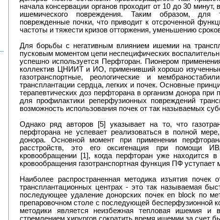
начала консервации органов проходит от 10 до 30 минут, 
ишемического повреждения. Таким образом, для т
поврежденные почки, что приводит к отсроченной функц
частоты и тяжести кризов отторжения, уменьшению сроко
Для борьбы с негативным влиянием ишемии на транспл
пусковым моментом цепи неспецифических воспалительны
успешно используется Перфторан. Пионером применения
коллектив ЦНИИТ и ИО, применивший хорошо изученные и 
газотранспортные, реологические и мембраностабил
трансплантации сердца, легких и почек. Основные прин
терапевтических доз перфторана в организм донора при п
для профилактики реперфузионных повреждений тран
возможность использования почек от так называемых су
Однако ряд авторов [5] указывает на то, что газотр
перфторана не успевает реализоваться в полной мере,
донора. Основной момент при применении перфторан
расстройств, это его оксигенация при помощи ИВ
кровообращении [1], когда перфторан уже находится в
кровообращения газотранспортная функция ПФ уступает
Наиболее распространенная методика изъятия почек о
трансплантационных центрах - это так называемая быс
последующее удаление донорских почек
en
block
по ме
препаровочном столе с последующей бесперфузионной к
методики является неизбежная тепловая ишемия и в
стремлением хирургов сократить время ишемии за счет б