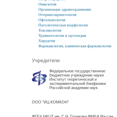
Онкология
Организация здравохраниения
Оториноларингология
Офтальмология
Патологическая морфология
Токсикология
Травматология и ортопедия
Хирургия
Фармакология, клиническая фармакология
Учредители
Федеральное государственное
бюджетное учреждение науки
Институт теоретической и
экспериментальной биофизики
Российской академии наук
ООО "ИЦ КОМКОН"
ФГБУ НКЦТ им. С.Н. Голикова ФМБА России