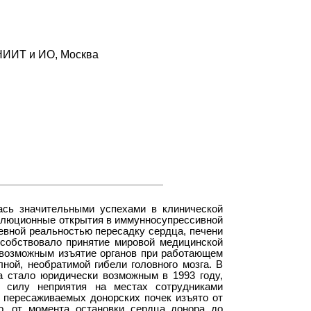
НИИТ и ИО, Москва
ась значительными успехами в клинической
волюционные открытия в иммунносупрессивной
евной реальностью пересадку сердца, печени
особствовало принятие мировой медицинской
 возможным изъятие органов при работающем
ной, необратимой гибели головного мозга. В
а стало юридически возможным в 1993 году,
в силу неприятия на местах сотрудниками
пересаживаемых донорских почек изъято от
о, от момента остановки сердца донора до