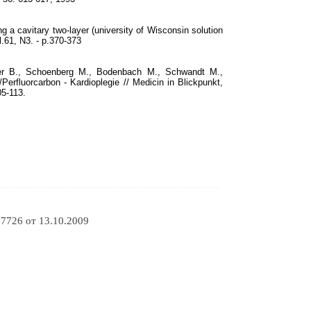
g a cavitary two-layer (university of Wisconsin solution
l.61, N3. - р.370-373
ger B., Schoenberg M., Bodenbach M., Schwandt M.,
rfluorcarbon - Kardioplegie // Medicin in Blickpunkt,
05-113.
7726 от 13.10.2009