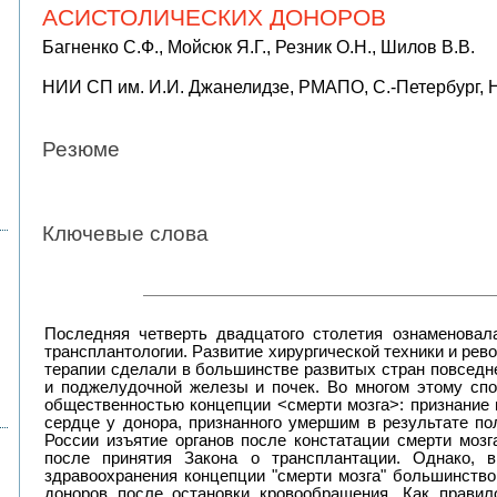
АСИСТОЛИЧЕСКИХ ДОНОРОВ
Багненко С.Ф., Мойсюк Я.Г., Резник О.Н., Шилов В.В.
НИИ СП им. И.И. Джанелидзе, РМАПО, С.-Петербург, 
Резюме
Ключевые слова
Последняя четверть двадцатого столетия ознаменовал
трансплантологии. Развитие хирургической техники и ре
терапии сделали в большинстве развитых стран повседн
и поджелудочной железы и почек. Во многом этому сп
общественностью концепции <смерти мозга>: признание
сердце у донора, признанного умершим в результате пол
России изъятие органов после констатации смерти мозг
после принятия Закона о трансплантации. Однако, 
здравоохранения концепции "
смерти мозга
"
большинство 
доноров после остановки кровообращения. Как правил