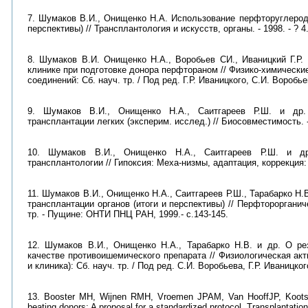
7. Шумаков В.И., Онищенко Н.А. Использование перфторуглерод
перспективы) // Трансплантология и искусств, органы. - 1998. - ? 4. 
8. Шумаков В.И. Онищенко Н.А., Воробьев СИ., Иваницкий Г.Р.
клинике при подготовке донора перфтораном // Физико-химически
соединений: Сб. науч. тр. / Под ред. Г.Р. Иваницкого, С.И. Вороб
9. Шумаков В.И., Онищенко Н.А., Саитгареев Р.Ш. и др.
трансплантации легких (эксперим. исслед.) // Биосовместимость. - 19
10. Шумаков В.И., Онищенко Н.А., Саитгареев Р.Ш. и д
трансплантологии // Гипоксия: Меха-низмы, адаптация, коррекция: 
11. Шумаков В.И., Онищенко Н.А., Саитгареев Р.Ш., Тарабарко Н
трансплантации органов (итоги и перспективы) // Перфторорганич
тр. - Пущине: ОНТИ ПНЦ РАН, 1999.- с.143-145.
12. Шумаков В.И., Онищенко Н.А., Тарабарко Н.В. и др. О ре
качестве противоишемического препарата // Физиологическая а
и клиника): Сб. науч. тр. / Под ред. С.И. Воробьева, Г.Р. Иваницк
13. Booster MH, Wijnen RMH, Vroemen JPAM, Van HooffJP, Kootstra
beating donors: A proposal for a standardized protocol. Transplantatio