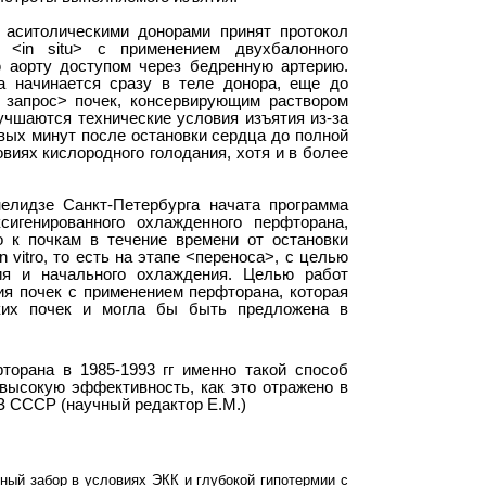
 аситолическими донорами принят протокол
к <
in
situ
> с применением двухбалонного
ю аорту доступом через бедренную артерию.
а начинается сразу в теле донора, еще до
 запрос> почек, консервирующим раствором
учшаются технические условия изъятия из-за
вых минут после остановки сердца до полной
овиях кислородного голодания, хотя и в более
елидзе Санкт-Петербурга начата программа
сигенированного охлажденного перфторана,
о к почкам в течение времени от остановки
in
vitro
, то есть на этапе <переноса>, с целью
ия и начального охлаждения. Целью работ
ия почек с применением перфторана,
которая
ких почек и могла бы быть предложена в
орана в 1985-1993 гг именно такой способ
ысокую эффективность, как это отражено в
 СССР (научный редактор Е.М.)
нный забор в условиях ЭКК и глубокой гипотермии с