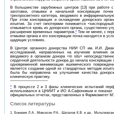
В большинстве зарубежных центров [13] при работе с
заготовки, отмывки и начальной консервации поче
трехпросветного катетера, вводимого в инфраренальну
При этом консервация и охлаждение донорского орган
изъятия
.
За счет гипотермии понижается <кислородный
отмывается кровь из донорского органа, существенно ул
расширения временных параметров.
*
Тем не менее, с пер
отмывки органа и его консервации почка находится в усл
щадящих условиях.
В Центре органного донорства НИИ СП им. И.И. Джан
исследований, направленных на изучение влияния ок
вводимого в организм донора <
in
situ
> непосредственн
сердечной деятельности донора до начала консервации
одновременной минимизации ишемического поврежден
является создание
одной из стандартных методик изъят
была бы направлена на улучшение качества донорс
клиническую практику.
*
В процессе 2 и 3 фазы клинических испытаний перфт
использовался в ЦНИИТ и ИО А.Сафоновым и показал в
официальных отчетах, представленных в Фармкомитет МЗ
Список литературы
1. Бокерия Л.А., Мовсесян Р.А., Шаталов К.В. и др.. Мультиорга