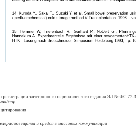
14. Kuroda Y., Sakai T., Suzuki Y. et al. Small bowel preservation usin
/ perfluorochemical) cold storage method // Transplantation.-1996. - vo
15. Hemmer W, Triefenbach R., Guilliard P., NoUert G., Pfennin
Hannekum A. Experimentelle Ergebnisse mit einer oxygemertenHTK-/Pe
HTK - Losung nach Bretschneider, Simposium Heidelberg 1993, - p. 1
о регистрации электронного периодического издания ЭЛ № ФС 77-3
мнадзор
 цитирования
елерадиовещания и средств массовых коммуникаций