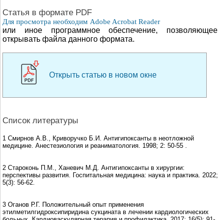
Cтатья в формате PDF
Для просмотра необходим Adobe Acrobat Reader
или иное программное обеспечение, позволяющее
открывать файла данного формата.
Открыть статью в новом окне
Список литературы
1 Смирнов А.В., Криворучко Б.И. Антигипоксанты в неотложной
медицине. Анестезиология и реаниматология. 1998; 2: 50-55 .
2 Староконь П.М., Ханевич М.Д. Антигипоксанты в хирургии:
перспективы развития. Госпитальная медицина: наука и практика. 2022;
5(3): 56-62.
3 Оганов Р.Г. Положительный опыт применения
этилметилгидроксипиридина сукцината в лечении кардиологических
больных. Кардиоваскулярная терапия и профилактика. 2017; 16(5): 91-