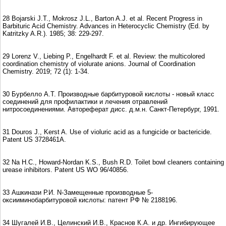
28 Bojarski J.T., Mokrosz J.L., Barton A.J. et al. Recent Progress in
Barbituric Acid Chemistry. Advances in Heterocyclic Chemistry (Ed. by
Katritzky A.R.). 1985; 38: 229-297.
29 Lorenz V., Liebing P., Engelhardt F. et al. Review: the multicolored
coordination chemistry of violurate anions. Journal of Coordination
Chemistry. 2019; 72 (1): 1-34.
30 Бурбелло А.Т. Производные барбитуровой кислоты - новый класс
соединений для профилактики и лечения отравлений
нитросоединениями. Автореферат дисс. д.м.н. Санкт-Петербург, 1991.
31 Douros J., Kerst A. Use of violuric acid as a fungicide or bactericide.
Patent US 3728461A.
32 Na H.C., Howard-Nordan K.S., Bush R.D. Toilet bowl cleaners containing
urease inhibitors. Patent US WO 96/40856.
33 Ашкинази Р.И. N-Замещенные производные 5-
оксииминобарбитуровой кислоты: патент РФ № 2188196.
34 Шугалей И.В., Целинский И.В., Краснов К.А. и др. Ингибирующее