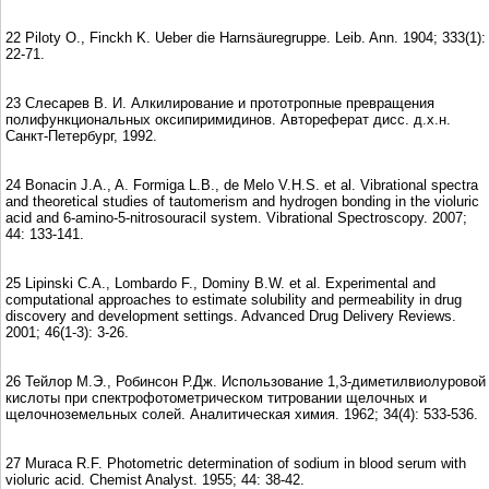
22 Piloty O., Finckh K. Ueber die Harnsäuregruppe. Leib. Ann. 1904; 333(1):
22-71.
23 Cлесарев В. И. Алкилирование и прототропные превращения
полифункциональных оксипиримидинов. Автореферат дисс. д.х.н.
Санкт-Петербург, 1992.
24 Bonacin J.A., A. Formiga L.B., de Melo V.H.S. et al. Vibrational spectra
and theoretical studies of tautomerism and hydrogen bonding in the violuric
acid and 6-amino-5-nitrosouracil system. Vibrational Spectroscopy. 2007;
44: 133-141.
25 Lipinski C.A., Lombardo F., Dominy B.W. et al. Experimental and
computational approaches to estimate solubility and permeability in drug
discovery and development settings. Advanced Drug Delivery Reviews.
2001; 46(1-3): 3-26.
26 Тейлор М.Э., Робинсон Р.Дж. Использование 1,3-диметилвиолуровой
кислоты при спектрофотометрическом титровании щелочных и
щелочноземельных солей. Аналитическая химия. 1962; 34(4): 533-536.
27 Muraca R.F. Photometric determination of sodium in blood serum with
violuric acid. Chemist Analyst. 1955; 44: 38-42.