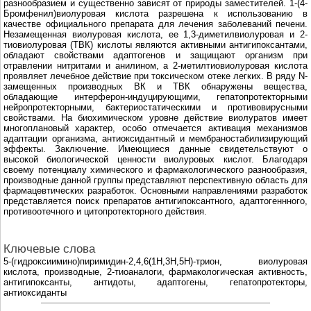
разнообразием и существенно зависят от природы заместителей. 1-(4-
Бромфенил)виолуровая кислота разрешена к использованию в
качестве официального препарата для лечения заболеваний печени.
Незамещенная виолуровая кислота, ее 1,3-диметилвиолуровая и 2-
тиовиолуровая (ТВК) кислоты являются активными антигипоксантами,
обладают свойствами адаптогенов и защищают организм при
отравлении нитритами и анилином, а 2-метилтиовиолуровая кислота
проявляет лечебное действие при токсическом отеке легких. В ряду N-
замещенных производных ВК и ТВК обнаружены вещества,
обладающие интерферон-индуцирующими, гепатопротекторными
нейропротекторными, бактериостатическими и противовирусными
свойствами. На биохимическом уровне действие виолуратов имеет
многоплановый характер, особо отмечается активация механизмов
адаптации организма, антиоксидантный и мембраностабилизирующий
эффекты. Заключение. Имеющиеся данные свидетельствуют о
высокой биологической ценности виолуровых кислот. Благодаря
своему потенциалу химического и фармакологического разнообразия,
производные данной группы представляют перспективную область для
фармацевтических разработок. Основными направлениями разработок
представляется поиск препаратов антигипоксантного, адаптогеннного,
противоотечного и цитопротекторного действия.
Ключевые слова
5-(гидроксиимино)пиримидин-2,4,6(1H,3H,5H)-трион, виолуровая
кислота, производные, 2-тиоаналоги, фармакологическая активность,
антигипоксанты, антидоты, адаптогены, гепатопротекторы,
антиоксиданты