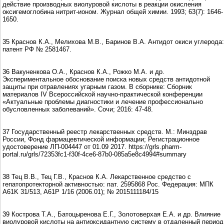
действие производных виолуровой кислоты в реакции окисления
оксигемоглобина нитрит-ионом. Журнал общей химии. 1993; 63(7): 1646-
1650.
35 Краснов К.А., Мелихова М.В., Баринов В.А. Антидот окиси углерода:
патент РФ № 2581467.
36 Вакуненкова О.A., Краснов К.А., Рожко М.А. и др.
Экспериментальное обоснование поиска новых средств антидотной
защиты при отравлениях угарным газом. В сборнике: Сборник
материалов IV Всероссийской научно-практической конференции
«Актуальные проблемы диагностики и лечение профессионально
обусловленных заболеваний». Сочи; 2016: 47-48.
37 Государственный реестр лекарственных средств. М.: Минздрав
России, Фонд фармацевтической информации; Регистрационное
удостоверение ЛП-004447 от 01.09 2017. https://grls.pharm-
portal.ru/grls/72353fc1-f30f-4ce6-87b0-085a5e8c4994#summary
38 Тец В.В., Тец Г.В., Краснов К.А. Лекарственное средство с
гепатопротекторной активностью: пат. 2595868 Рос. Федерация: МПК
A61K 31/513, A61P 1/16 (2006.01); № 2015111184/15
39 Кострова Т.А., Батоцыренова Е.Г., Золотоверхая Е.А. и др. Влияние
виолуровой кислоты на антиоксидантную систему в отдаленный период