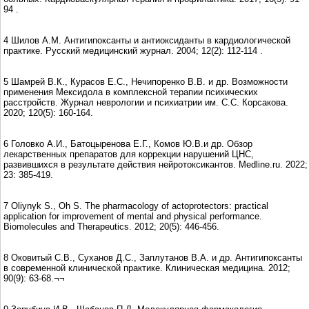
94 .
4 Шилов А.М. Антигипоксанты и антиоксиданты в кардиологической
практике. Русский медицинский журнал. 2004; 12(2): 112-114 .
5 Шамрей В.К., Курасов Е.С., Нечипоренко В.В. и др. Возможности
применения Мексидола в комплексной терапии психических
расстройств. Журнал неврологии и психиатрии им. С.С. Корсакова.
2020; 120(5): 160-164.
6 Головко А.И., Батоцыренова Е.Г., Комов Ю.В.и др. Обзор
лекарственных препаратов для коррекции нарушений ЦНС,
развившихся в результате действия нейротоксикантов. Medline.ru. 2022;
23: 385-419.
7 Oliynyk S., Oh S. The pharmacology of actoprotectors: practical
application for improvement of mental and physical performance.
Biomolecules and Therapeutics. 2012; 20(5): 446-456.
8 Оковитый С.В., Суханов Д.С., Заплутанов В.А. и др. Антигипоксанты
в современной клинической практике. Клиническая медицина. 2012;
90(9): 63-68.¬¬