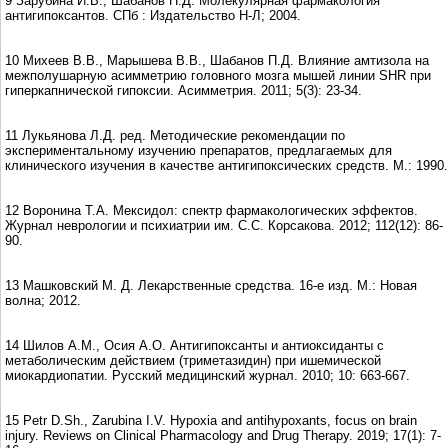
9 Зарубина И.В., Шабанов П.Д. Молекулярная фармакология
антигипоксантов. СПб : Издательство Н-Л; 2004.
10 Михеев В.В., Марышева В.В., Шабанов П.Д. Влияние амтизола на
межполушарную асимметрию головного мозга мышей линии SHR при
гиперкапнической гипоксии. Асимметрия. 2011; 5(3): 23-34.
11 Лукьянова Л.Д. ред. Методические рекомендации по
экспериментальному изучению препаратов, предлагаемых для
клинического изучения в качестве антигипоксических средств. М.: 1990.
12 Воронина Т.А. Мексидол: спектр фармакологических эффектов.
Журнал неврологии и психиатрии им. С.С. Корсакова. 2012; 112(12): 86-
90.
13 Машковский М. Д. Лекарственные средства. 16-е изд. М.: Новая
волна; 2012.
14 Шилов А.М., Осия А.О. Антигипоксанты и антиоксиданты с
метаболическим действием (триметазидин) при ишемической
миокардиопатии. Русский медицинский журнал. 2010; 10: 663-667.
15 Petr D.Sh., Zarubina I.V. Hypoxia and antihypoxants, focus on brain
injury. Reviews on Clinical Pharmacology and Drug Therapy. 2019; 17(1): 7-