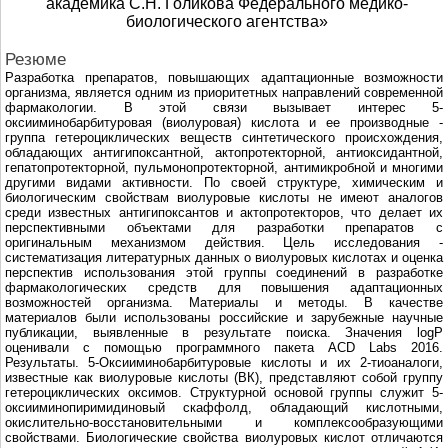
академика С.Н. Голикова Федерального медико-
биологического агентства»
Резюме
Разработка препаратов, повышающих адаптационные возможности
организма, является одним из приоритетных направлений современной
фармакологии. В этой связи вызывает интерес 5-
оксииминобарбитуровая (виолуровая) кислота и ее производные -
группа гетероциклических веществ синтетического происхождения,
обладающих антигипоксантной, актопротекторной, антиоксидантной,
гепатопротекторной, пульмонопротекторной, антимикробной и многими
другими видами активности. По своей структуре, химическим и
биологическим свойствам виолуровые кислоты не имеют аналогов
среди известных антигипоксантов и актопротекторов, что делает их
перспективными объектами для разработки препаратов с
оригинальным механизмом действия. Цель исследования -
систематизация литературных данных о виолуровых кислотах и оценка
перспектив использования этой группы соединений в разработке
фармакологических средств для повышения адаптационных
возможностей организма. Материалы и методы. В качестве
материалов были использованы российские и зарубежные научные
публикации, выявленные в результате поиска. Значения logP
оценивали с помощью программного пакета ACD Labs 2016.
Результаты. 5-Оксииминобарбитуровые кислоты и их 2-тиоаналоги,
известные как виолуровые кислоты (ВК), представляют собой группу
гетероциклических оксимов. Структурной основой группы служит 5-
оксииминопиримидиновый скаффолд, обладающий кислотными,
окислительно-восстановительными и комплексообразующими
свойствами. Биологические свойства виолуровых кислот отличаются