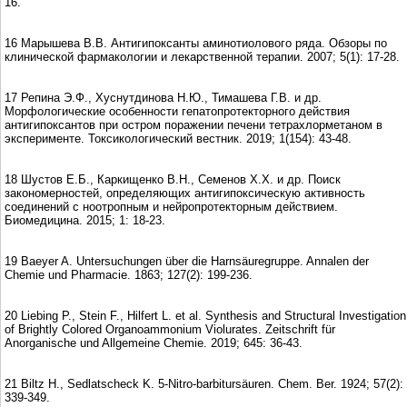
16.
16 Марышева В.В. Антигипоксанты аминотиолового ряда. Обзоры по
клинической фармакологии и лекарственной терапии. 2007; 5(1): 17-28.
17 Репина Э.Ф., Хуснутдинова Н.Ю., Тимашева Г.В. и др.
Морфологические особенности гепатопротекторного действия
антигипоксантов при остром поражении печени тетрахлорметаном в
эксперименте. Токсикологический вестник. 2019; 1(154): 43-48.
18 Шустов Е.Б., Каркищенко В.Н., Семeнов Х.Х. и др. Поиск
закономерностей, определяющих антигипоксическую активность
соединений с ноотропным и нейропротекторным действием.
Биомедицина. 2015; 1: 18-23.
19 Baeyer A. Untersuchungen über die Harnsäuregruppe. Annalen der
Chemie und Pharmacie. 1863; 127(2): 199-236.
20 Liebing P., Stein F., Hilfert L. et al. Synthesis and Structural Investigation
of Brightly Colored Organoammonium Violurates. Zeitschrift für
Anorganische und Allgemeine Chemie. 2019; 645: 36-43.
21 Biltz H., Sedlatscheck K. 5-Nitro-barbitursäuren. Chem. Ber. 1924; 57(2):
339-349.