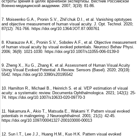
остроты зрения в целях врачебной экспертизы. Вестник Российской
Военно-медицинской академии. 2007; 3(19): 81-86.
7. Moiseenko G.A., Pronin S.V., Zhil’chuk D.I., et al. Vanishing optotypes
and objective measurement of human visual acuity. J. Opt. Technol. 2020;
87(12): 761-766. https://doi.org/10.1364/JOT.87.000761
8. Kharauzov A.K., Pronin S.V., Sobolev A.F., et al. Objective measurement
of human visual acuity by visual evoked potentials. Neurosci Behav Physi.
2006; 36(9): 1021-1030. https://doi.org/10.1007/s11055-006-0139-0
9. Zheng X., Xu G., Zhang K. et al. Assessment of Human Visual Acuity
Using Visual Evoked Potential: A Review. Sensors (Basel). 2020; 20(19):
5542. https://doi.org/10.3390/s20195542
10. Hamilton R., Michael B., Heinrich S. et al. VEP estimation of visual
acuity: a systematic review. Documenta Ophthalmologica. 2021; 142(1): 25-
74. https://doi.org/10.1007/s10633-020-09770-3
11. Nakamura A., Akio T., Matsuda E., Wakami Y. Pattern visual evoked
potentials in malingering. J Neuroophthalmol. 2001; 21(1): 42-45.
https://doi.org/10.1097/00041327-200103000-00013
12. Sun I.T., Lee J.J., Huang H.M., Kuo H.K. Pattern visual evoked