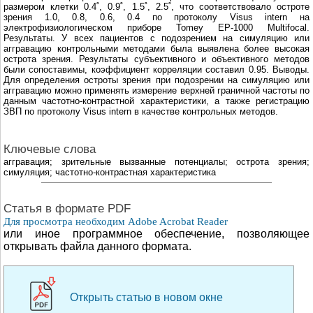
размером клетки 0.4˚, 0.9˚, 1.5˚, 2.5˚, что соответствовало остроте
зрения 1.0, 0.8, 0.6, 0.4 по протоколу Visus intern на
электрофизиологическом приборе Tomеy EP-1000 Multifocal.
Результаты. У всех пациентов с подозрением на симуляцию или
аггравацию контрольными методами была выявлена более высокая
острота зрения. Результаты субъективного и объективного методов
были сопоставимы, коэффициент корреляции составил 0.95. Выводы.
Для определения остроты зрения при подозрении на симуляцию или
аггравацию можно применять измерение верхней граничной частоты по
данным частотно-контрастной характеристики, а также регистрацию
ЗВП по протоколу Visus intern в качестве контрольных методов.
Ключевые слова
аггравация; зрительные вызванные потенциалы; острота зрения;
симуляция; частотно-контрастная характеристика
Cтатья в формате PDF
Для просмотра необходим Adobe Acrobat Reader
или иное программное обеспечение, позволяющее
открывать файла данного формата.
Открыть статью в новом окне