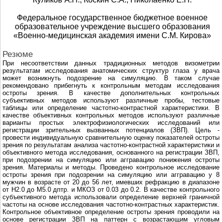
Федеральное государственное бюджетное военное
образовательное учреждение высшего образования
«Военно-медицинская академия имени С.М. Кирова»
Резюме
При несоответствии данных традиционных методов визометрии
результатам исследования анатомических структур глаза у врача
может возникнуть подозрение на симуляцию. В таком случае
рекомендовано прибегнуть к контрольным методам исследования
остроты зрения. В качестве дополнительных контрольных
субъективных методов используют различные пробы, тестовые
таблицы или определение частотно-контрастной характеристики. В
качестве объективных контрольных методов используют различные
варианты простых электрофизиологических исследований или
регистрации зрительных вызванных потенциалов (ЗВП). Цель -
провести индивидуальную сравнительную оценку показателей остроты
зрения по результатам анализа частотно-контрастной характеристики и
объективного метода исследования, основанного на регистрации ЗВП,
при подозрении на симуляцию или аггравацию понижения остроты
зрения. Материалы и методы. Проведено контрольное исследование
остроты зрения при подозрении на симуляцию или аггравацию у 8
мужчин в возрасте от 20 до 56 лет, имевших рефракцию в диапазоне
от H2.0 до M5.0 дптр. и МКОЗ от 0.03 до 0.2. В качестве контрольного
субъективного метода использовали определение верхней граничной
частоты на основе исследования частотно-контрастных характеристик.
Контрольное объективное определение остроты зрения проводили на
основе регистрации ЗВП на паттерн с возрастающим угловым