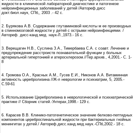
жидкости в клинической лабораторной диагностике и патогенезе
нейроинфекционных заболеваний у детей /Автореф.дисс
докт.биол.наук, СПб,, 2003 .- 42 с.
2. Бурякова А.В. Содержание глутаминовой кислоты м ее производных
в спинномозговой жидкости у детей с острыми нейроинфекциями. /
Автореф. дисс-канд.мед. наук-Л.,1973.- 16 с.
3. Верещагин Н.В., Суслина З.А., Тимербаева С.А. с соавт. Лечение и
предупреждение расстроиств познавательной функции у больных
артериальной гипертонией и атеросклерозом.//Тер.архив., 4,2001.- С. 1-
8
4. Громова О.А., Красных А.М., Гусев Е.И., Никонов А.А. Витаминная
активность церебролизина //Ж-л неврологии и психиатрии, 5, 2005.-
С.59-61
5. Использование Церебролизина в неврологической и психиатрической
практике // Сборник статей.-Унтерах,1998.- 129 с.
6. Карасев В.В. Клинико-патогенетическое значение белково-пептидных
компонентов цереброспинальной жидкости при бактериальных гнойных
менингитах у детей./ Автореф.дисс.канд.мед.наук.-СПб,2002.- 18 с.