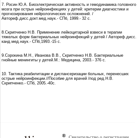
7. Росин Ю.А. Биоэлектрическая активность и гемодинамика головного
мозга при острых нейроинфекциях у детей: критерии диагностики и
прогнозирования нейрологических осложнений. /
Автореф.дисс.докт.мед.наук.- СПб, 1999.- 32 с.
8.Скрипченко Н.В. Применение лейкоцитарной взвеси в терапии
тяжелых форм бактериальных нейроинфекций у детей / Автореф.дисс.
канд.мед.наук.- СПб,1993.-15 с.
9.Сорокина М.Н., Иванова В.В., Скрипченко Н.В. Бактериальные
гнойные менингиты у детей.М.: Медицина, 2003.- 376 с.
10. Тактика реабилитации и диспансеризации больных, перенесших
острые нейроинфекции.//Пособие для врачей /под ред.Н.В.
Скрипченко.- СПб, 2005.-40с.
Свидетельство о регистрации