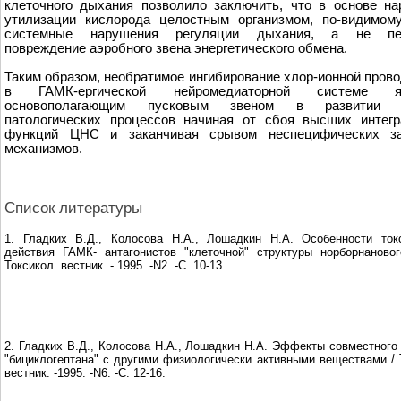
клеточного дыхания позволило заключить, что в основе н
утилизации кислорода целостным организмом, по-видимому
системные нарушения регуляции дыхания, а не пе
повреждение аэробного звена энергетического обмена.
Таким образом, необратимое ингибирование хлор-ионной пров
в ГАМК-ергической нейромедиаторной системе яв
основополагающим пусковым звеном в развитии к
патологических процессов начиная от сбоя высших интегр
функций ЦНС и заканчивая срывом неспецифических з
механизмов.
Список литературы
1. Гладких В.Д., Колосова Н.А., Лошадкин Н.А. Особенности токс
действия ГАМК- антагонистов "клеточной" структуры норборнаново
Токсикол. вестник. - 1995. -N2. -C. 10-13.
2. Гладких В.Д., Колосова Н.А., Лошадкин Н.А. Эффекты совместного
"бициклогептана" с другими физиологически активными веществами / 
вестник. -1995. -N6. -С. 12-16.