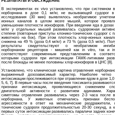
РЕЗУЛЬТАТЫ И ОБСУЖДЕНИЕ
В экспериментах ex vivo установлено, что при системном 
норборнана в дозе 0,1 мг/кг, не вызывающей судорог в
исследования (30 мин) выявлялось необратимое угнетени
ионных каналов в целом мозге мышей, которое проявл
уменьшении плотности ионофоров. При введении яда в дозах 0
мг/кг у отдельных мышей развивалась судорожная активно
степени (повторные приступы клонико-тонических судорог с 
животного на бок). При этом плотность хлор-ионных кана
снижена на 49 % (доза 0,4 мг/кг) и 73 % (доза 0,5 мг/кг). По
результаты свидетельствуют о необратимом ингиби
норборнаном рецепторов - мишеней как in vitro, так и i
соответствуют современным представлениям в соответ
которыми судороги при интоксикации ГАМК-литиками разв
после блокады не менее половины хлор-ионофоров в ЦНС [8].
Установлено, что клиническая картина отравления норборнан
выраженный дозозависимый характер. Наиболее четко 
интоксикации прослеживаются при отравлении ядом в дозе 1,0 
5, 6, 7]. В первые часы после введения токсиканта развиваютс
признаки интоксикации, проявляющиеся снижением спо
двигательной активности с развитием адинамии. Хара
симптомы отравления развивались через 2-3 часа после в
норборнана. У животных отмечались признаки беспок
агрессивности в ответ на механические раздражители, к
тонические судороги продолжительностью 20-30 секунд, а 
первых суток интоксикации развивались параличи задних коне