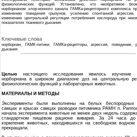
физиологических функций. Установлено, что необратимое блок
норборнаном хлор-ионного канала ГАМКа-рецепторного комплекса п
изменению поведения грызунов, усилению спонтанной агрессии,
изменению центральной регуляции потребления кислорода при неиз
показателях тканевого дыхания.
Ключевые слова
норборнан, ГАМК-литики, ГАМКа-рецепторы, агрессия, поведение, 
дыхания.
Целью
настоящего исследования явилось изучение 
норборнана в широком диапазоне доз на центральную ре
физиологических функций у лабораторных животных.
МАТЕРИАЛЫ И МЕТОДЫ
Эксперименты были выполнены на белых беспородных
самцах и крысах самцах разводки питомника РАМН п. Раппо
начала эксперимента животные не менее двух недель содерж
стандартном пищевом рационе вивария. За 24 часа до
кормление животных, находившихся на свободном водном 
прекращали.