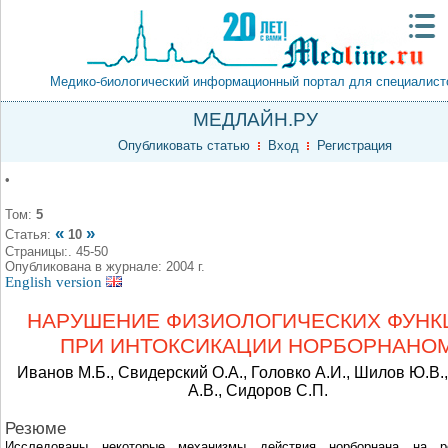
Медико-биологический информационный портал для специалист
МЕДЛАЙН.РУ
Опубликовать статью
Вход
Регистрация
•
Том:
5
«
»
Статья:
10
Страницы:. 45-50
Опубликована в журнале: 2004 г.
English version
НАРУШЕНИЕ ФИЗИОЛОГИЧЕСКИХ ФУНК
ПРИ ИНТОКСИКАЦИИ НОРБОРНАНО
Иванов М.Б., Свидерский О.А., Головко А.И., Шилов Ю.В.
А.В., Сидоров С.П.
Резюме
Исследованы некоторые механизмы действия норборнана на р