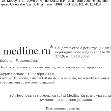
10. Moody E.J., Lewin A.H., de Costa B.R. et al. Site-specific acylatio
gated Cl- uptake /Eur. J. Pharmacol. -1991. -Vol. 206, N2. -P. 113-118.
Свидетельство о регистрации эле
периодического издания ЭЛ № ФС
37726 от 13.10.2009
Выдано - Роскомнадзор
Зарегистрирован в российском индексе научного цитирования
Журнал основан 16 ноября 2000г.
Выдано Министерством РФ по делам печати, телерадиовещания 
средств массовых коммуникаций
(c) Перепечатка материалов сайта Medline.Ru возможна тольк
письменного разрешения редакции
Размещение рекламы