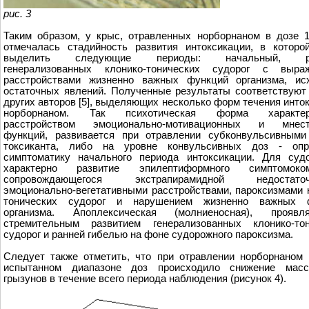
рис. 3
Таким образом, у крыс, отравленных норборнаном в дозе 
отмечалась стадийность развития интоксикации, в которо
выделить следующие периоды: начальный, ра
генерализованных клонико-тонических судорог с выра
расстройствами жизненно важных функций организма, ис
остаточных явлений. Полученные результаты соответствую
других авторов [5], выделяющих несколько форм течения инто
норборнаном. Так психотическая форма характери
расстройством эмоционально-мотивационных и мнест
функций, развивается при отравлении субконвульсивными
токсиканта, либо на уровне конвульсивных доз - опр
симптоматику начального периода интоксикации. Для судо
характерно развитие эпилептиформного симптомоком
сопровождающегося экстрапирамидной недостаточн
эмоционально-вегетативными расстройствами, пароксизмами 
тонических судорог и нарушением жизненно важных 
организма. Апоплексическая (молниеносная), проявл
стремительным развитием генерализованных клонико-тон
судорог и ранней гибелью на фоне судорожного пароксизма.
Следует также отметить, что при отравлении норборнаном
испытанном диапазоне доз происходило снижение мас
грызунов в течение всего периода наблюдения (рисунок 4).