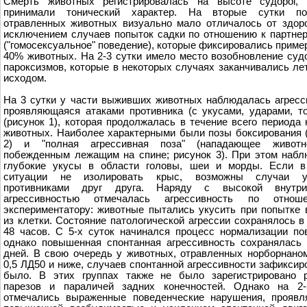
Смерть животных регистрировалась на высоте судорог, 
принимали тонический характер. На вторые сутки по
отравленных животных визуально мало отличалось от здор
исключением случаев попыток садки по отношению к партне
("гомосексуальное" поведение), которые фиксировались пример
40% животных. На 2-3 сутки имело место возобновление су
пароксизмов, которые в некоторых случаях заканчивались л
исходом.
На 3 сутки у части выживших животных наблюдалась агресс
проявляющаяся атаками противника (с укусами, ударами, т
(рисунок 1), которая продолжалась в течение всего периода 
животных. Наиболее характерными были позы боксирования 
2) и "полная агрессивная поза" (нападающее живот
побежденным лежащим на спине; рисунок 3). При этом наб
глубокие укусы в области головы, шеи и морды. Если в
ситуации не изолировать крыс, возможны случаи у
противниками друг друга. Наряду с высокой внутри
агрессивностью отмечалась агрессивность по отно
экспериментатору: животные пытались укусить при попытке 
из клетки. Состояние патологической агрессии сохранялось в
48 часов. С 5-х суток начинался процесс нормализации по
однако повышенная спонтанная агрессивность сохранялась
дней. В свою очередь у животных, отравленных норборнано
0,5 ЛД50 и ниже, случаев спонтанной агрессивности зафиксир
было. В этих группах также не было зарегистрировано р
парезов и параличей задних конечностей. Однако на 2-
отмечались выраженные поведенческие нарушения, проявл