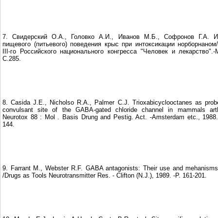
7. Свидерский О.А., Головко А.И., Иванов М.Б., Софронов Г.А. И
пищевого (питьевого) поведения крыс при интоксикации норборнаном
III-го Российского национального конгресса "Человек и лекарство".-М
С.285.
8. Casida J.E., Nicholso R.A., Palmer C.J. Trioxabicyclooctanes as prob
convulsant site of the GABA-gated chloride channel in mammals art
Neurotox 88 : Mol . Basis Drung and Pestig. Act. -Amsterdam etc., 1988.
144.
9. Farrant M., Webster R.F. GABA antagonists: Their use and mehanisms
/Drugs as Tools Neurotransmitter Res. - Clifton (N.J.), 1989. -P. 161-201.