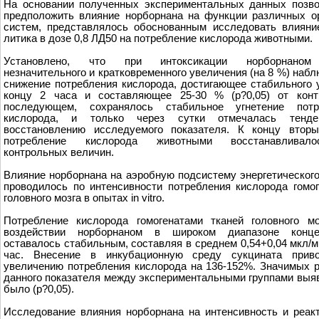
На основании полученных экспериментальных данных позв
предположить влияние норборнана на функции различных о
систем, представлялось обоснованным исследовать влияни
литика в дозе 0,8 ЛД50 на потребление кислорода животными.
Установлено, что при интоксикации норборнаном
незначительного и кратковременного увеличения (на 8 %) наб
снижение потребления кислорода, достигающее стабильного 
концу 2 часа и составляющее 25-30 % (р?0,05) от конт
последующем, сохранялось стабильное угнетение потр
кислорода, и только через сутки отмечалась тенд
восстановлению исследуемого показателя. К концу вторы
потребление кислорода животными восстанавливал
контрольных величин.
Влияние норборнана на аэробную подсистему энергетическог
проводилось по интенсивности потребления кислорода гомо
головного мозга в опытах in vitro.
Потребление кислорода гомогенатами тканей головного мо
воздействии норборнаном в широком диапазоне конце
оставалось стабильным, составляя в среднем 0,54+0,04 мкл/м
час. Внесение в инкубационную среду сукцината прив
увеличению потребления кислорода на 136-152%. Значимых 
данного показателя между экспериментальными группами выя
было (р?0,05).
Исследование влияния норборнана на интенсивность и реак