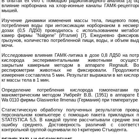
В опытах ex vivo с помощью радиолигандного анализа [3] о
влияние норборнана на хлор-ионные каналы ГАМК-рецептор
мышей.
Изучение динамики изменения массы тела, пищевого пове
потребления воды при интоксикации норборнаном в несмер
дозах (0,5 ЛД50) проводилось с использованием метабол
камер фирмы "Nalgene" (Италия) [7]. Ежедневно фиксиров
грызунов, количество потребленной пищи, воды, и объем вы
мочи.
Исследование влияния ГАМК-литика в дозе 0,8 ЛД50 на пот
кислорода экспериментальными животными осущест
закрытым камерным методом в аппарате Regnault. В
респирометрии животных не фиксировали. Продолжите
измерения составляла 5 мин. Результат выражали в мл кислор
кг массы тела в 1 мин.
Определение потребления кислорода гомогенатами пр
манометрическим методом Умбрейт В.В. (1951) в аппарате 
Wa 0110 фирмы Glaswerke Ilmenau (Германия) при температуре
Статистическую обработку полученных результатов прово
персональном компьютере с помощью пакета прикладных п
STATISTICA 5,5. В каждой группе рассчитывали средние зн
ошибку среднего. Достоверность различий с соответс
контрольной группой оценивали по t-критерию Стъюдента.