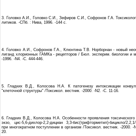
3. Головко А.И., Головко С.И., Зефиров С.И., Софронов Г.А. Токсиколо
литиков. -СПб. : Нива, 1996. -144 с.
4. Головко А.И., Софронов Г.А., Клюнтина Т.В. Норборнан - новый не
лиганд хлорионных ГАМКа - рецепторов / Бюл. эксперим. биологии и 
-1996. -N4. -С. 444-446.
5. Гладких В.Д., Колосова Н.А. К патогенезу интоксикации конву
"клеточной структуры" /Токсикол. вестник. -2000. -N2. -С. 11-16.
6. Гладких В.Д., Колосова Н.А. Особенности проявления токсического
экзо, цис-5,6-дихлор-2,2-дициан 3,3-бис(трифторметил)-бицикло/2,2,1
при многократном поступлении в организм /Токсикол. вестник. -2000. -N
20.