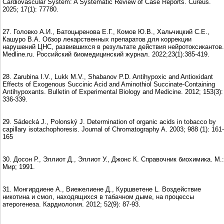
Cardiovascular System: A Systematic Review of Case Reports. Cureus.
2025; 17(1): 77780.
27. Головко А.И., Батоцыренова Е.Г., Комов Ю.В., Хальчицкий С.Е.,
Кашуро В.А. Обзор лекарственных препаратов для коррекции
нарушений ЦНС, развившихся в результате действия нейротоксикантов.
Medline.ru. Российский биомедицинский журнал. 2022;23(1):385-419.
28. Zarubina I.V., Lukk M.V., Shabanov P.D. Antihypoxic and Antioxidant
Effects of Exogenous Succinic Acid and Aminothiol Succinate-Containing
Antihypoxants. Bulletin of Experimental Biology and Medicine. 2012; 153(3):
336-339.
29. Sádecká J., Polonský J. Determination of organic acids in tobacco by
capillary isotachophoresis. Journal of Chromatography A. 2003; 988 (1): 161-
165
30. Досон Р., Эллиот Д., Эллиот У., Джонс К. Справочник биохимика. М.:
Мир; 1991.
31. Монгирдиене A., Виежелиене Д., Куршветене L. Воздействие
никотина и смол, находящихся в табачном дыме, на процессы
атерогенеза. Кардиология. 2012; 52(9): 87-93.