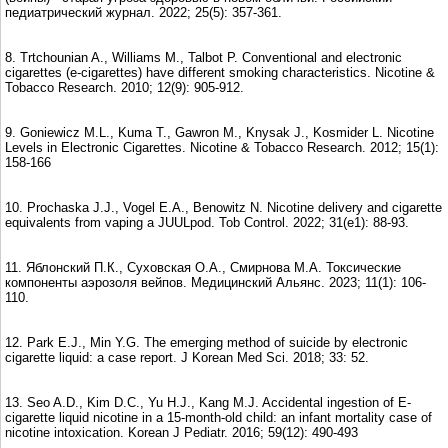
педиатрический журнал. 2022; 25(5): 357-361.
8. Trtchounian A., Williams M., Talbot P. Conventional and electronic
cigarettes (e-cigarettes) have different smoking characteristics. Nicotine &
Tobacco Research. 2010; 12(9): 905-912.
9. Goniewicz M.L., Kuma T., Gawron M., Knysak J., Kosmider L. Nicotine
Levels in Electronic Cigarettes. Nicotine & Tobacco Research. 2012; 15(1):
158-166
10. Prochaska J.J., Vogel E.A., Benowitz N. Nicotine delivery and cigarette
equivalents from vaping a JUULpod. Tob Control. 2022; 31(e1): 88-93.
11. Яблонский П.К., Суховская О.А., Смирнова М.А. Токсические
компоненты аэрозоля вейпов. Медицинский Альянс. 2023; 11(1): 106-
110.
12. Park E.J., Min Y.G. The emerging method of suicide by electronic
cigarette liquid: a case report. J Korean Med Sci. 2018; 33: 52.
13. Seo A.D., Kim D.C., Yu H.J., Kang M.J. Accidental ingestion of E-
cigarette liquid nicotine in a 15-month-old child: an infant mortality case of
nicotine intoxication. Korean J Pediatr. 2016; 59(12): 490-493