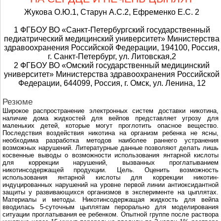
Жукова О.Ю.1, Старун А.С.2, Ефременко Е.С. 2
1 ФГБОУ ВО «Санкт-Петербургский государственный
педиатрический медицинский университет» Министерства
здравоохранения Российской Федерации, 194100, Россия,
г. Санкт-Петербург, ул. Литовская,2
2 ФГБОУ ВО «Омский государственный медицинский
университет» Министерства здравоохранения Российской
Федерации, 644099, Россия, г. Омск, ул. Ленина, 12
Резюме
Широкое распространение электронных систем доставки никотина,
наличие дома жидкостей для вейпов представляет угрозу для
маленьких детей, которые могут проглотить опасное вещество.
Последствия воздействия никотина на организм ребенка не ясны,
необходима разработка методов наиболее раннего устранения
возможных нарушений. Литературные данные позволяют делать лишь
косвенные выводы о возможности использования янтарной кислоты
для коррекции нарушений, вызванных проглатыванием
никотинсодержащей продукции. Цель. Оценить возможность
использования янтарной кислоты для коррекции никотин-
индуцированных нарушений на уровне первой линии антиоксидантной
защиты у развивающихся организмов в эксперименте на цыплятах.
Материалы и методы. Никотинсодержащая жидкость для вейпа
вводилась 5-суточным цыплятам перорально для моделирования
ситуации проглатывания ее ребенком. Опытной группе после раствора