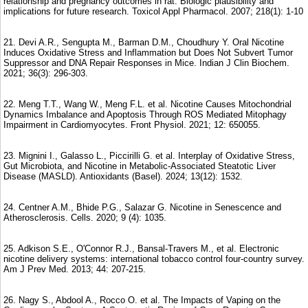
relationship and pregnancy outcomes in rat: Biologic plausibility and
implications for future research. Toxicol Appl Pharmacol. 2007; 218(1): 1-10
21. Devi A.R., Sengupta M., Barman D.M., Choudhury Y. Oral Nicotine
Induces Oxidative Stress and Inflammation but Does Not Subvert Tumor
Suppressor and DNA Repair Responses in Mice. Indian J Clin Biochem.
2021; 36(3): 296-303.
22. Meng T.T., Wang W., Meng F.L. et al. Nicotine Causes Mitochondrial
Dynamics Imbalance and Apoptosis Through ROS Mediated Mitophagy
Impairment in Cardiomyocytes. Front Physiol. 2021; 12: 650055.
23. Mignini I., Galasso L., Piccirilli G. et al. Interplay of Oxidative Stress,
Gut Microbiota, and Nicotine in Metabolic-Associated Steatotic Liver
Disease (MASLD). Antioxidants (Basel). 2024; 13(12): 1532.
24. Centner A.M., Bhide P.G., Salazar G. Nicotine in Senescence and
Atherosclerosis. Cells. 2020; 9 (4): 1035.
25. Adkison S.E., O'Connor R.J., Bansal-Travers M., et al. Electronic
nicotine delivery systems: international tobacco control four-country survey.
Am J Prev Med. 2013; 44: 207-215.
26. Nagy S., Abdool A., Rocco O. et al. The Impacts of Vaping on the