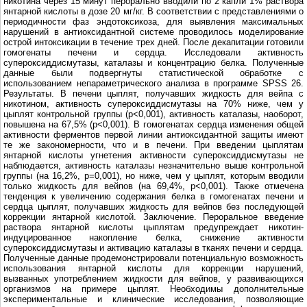
никотина через 15 минут перорально вводили по 2 капли 1% раствора
янтарной кислоты в дозе 20 мг/кг. В соответствии с представлениями о
периодичности фаз эндотоксикоза, для выявления максимальных
нарушений в антиоксидантной системе проводилось моделирование
острой интоксикации в течение трех дней. После декапитации готовили
гомогенаты печени и сердца. Исследовали активность
супероксиддисмутазы, каталазы и концентрацию белка. Полученные
данные были подвергнуты статистической обработке с
использованием непараметрического анализа в программе SPSS 26.
Результаты. В печени цыплят, получавших жидкость для вейпа с
никотином, активность супероксиддисмутазы на 70% ниже, чем у
цыплят контрольной группы (р˂0,001), активность каталазы, наоборот,
повышена на 67,5% (р˂0,001). В гомогенатах сердца изменения общей
активности ферментов первой линии антиоксидантной защиты имеют
те же закономерности, что и в печени. При введении цыплятам
янтарной кислоты угнетения активности супероксиддисмутазы не
наблюдается, активность каталазы незначительно выше контрольной
группы (на 16,2%, р=0,001), но ниже, чем у цыплят, которым вводили
только жидкость для вейпов (на 69,4%, р˂0,001). Также отмечена
тенденция к увеличению содержания белка в гомогенатах печени и
сердца цыплят, получавших жидкость для вейпов без последующей
коррекции янтарной кислотой. Заключение. Пероральное введение
раствора янтарной кислоты цыплятам предупреждает никотин-
индуцированное накопление белка, снижение активности
супероксиддисмутазы и активацию каталазы в тканях печени и сердца.
Полученные данные продемонстрировали потенциальную возможность
использования янтарной кислоты для коррекции нарушений,
вызванных употреблением жидкости для вейпов, у развивающихся
организмов на примере цыплят. Необходимы дополнительные
экспериментальные и клинические исследования, позволяющие