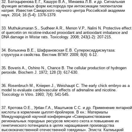
32. Батоцыренова Е.Г., Кашуро В.А., Минаева Л.В. и др. Сигнальная
функция активных форм кислорода при интоксикации тиопенталом
натрия. Известия Самарского научного центра Российской академии
наук. 2014; 16 (5-4): 1376-1379.
33. Muthukumaran S., Sudheer A.R., Menon V.P., Nalini N. Protective effect
of quercetin on nicotine-induced prooxidant and antioxidant imbalance and
DNA damage in Wistar rats. Toxicology. 2008; 243(1-2): 207-215.
34. Волыхина В.Е., Шафрановская Е.В. Супероксиддисмутаза:
структура и свойства. Вестник ВГМУ. 2009; 8(4): 6-12.
35. Boveris A., Oshino N., Chance B. The cellular production of hydrogen
peroxide. Biochem J. 1972; 128 (3): 617-630.
36. Rosenbruch M., Kniepen J., Weishaupt C. The early chick embryo as a
model to evaluate cardiovascular effects of adrenaline and nicotine.
Toxicology in Vitro. 1993; 7(4): 541-545.
37. Кротова О.Е., Урбан Г.А., Маштыков С.С. и др. Применение янтарной
кислоты в кормлении цыплят-бройлеров. В кн.: Материалы
Международной научной конференции «Совершенствование
региональных породных ресурсов мясного скота и повышение их
генетического потенциала в целях наращивания производства
высококачественной отечественной говядины». Элиста: Калмыцкий