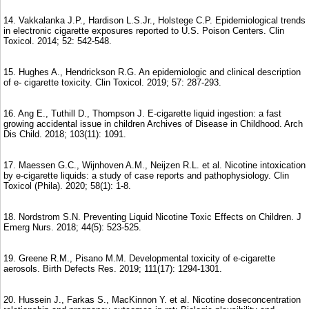
14. Vakkalanka J.P., Hardison L.S.Jr., Holstege C.P. Epidemiological trends
in electronic cigarette exposures reported to U.S. Poison Centers. Clin
Toxicol. 2014; 52: 542-548.
15. Hughes A., Hendrickson R.G. An epidemiologic and clinical description
of e- cigarette toxicity. Clin Toxicol. 2019; 57: 287-293.
16. Ang E., Tuthill D., Thompson J. E-cigarette liquid ingestion: a fast
growing accidental issue in children Archives of Disease in Childhood. Arch
Dis Child. 2018; 103(11): 1091.
17. Maessen G.C., Wijnhoven A.M., Neijzen R.L. et al. Nicotine intoxication
by e-cigarette liquids: a study of case reports and pathophysiology. Clin
Toxicol (Phila). 2020; 58(1): 1-8.
18. Nordstrom S.N. Preventing Liquid Nicotine Toxic Effects on Children. J
Emerg Nurs. 2018; 44(5): 523-525.
19. Greene R.M., Pisano M.M. Developmental toxicity of e-cigarette
aerosols. Birth Defects Res. 2019; 111(17): 1294-1301.
20. Hussein J., Farkas S., MacKinnon Y. et al. Nicotine doseconcentration