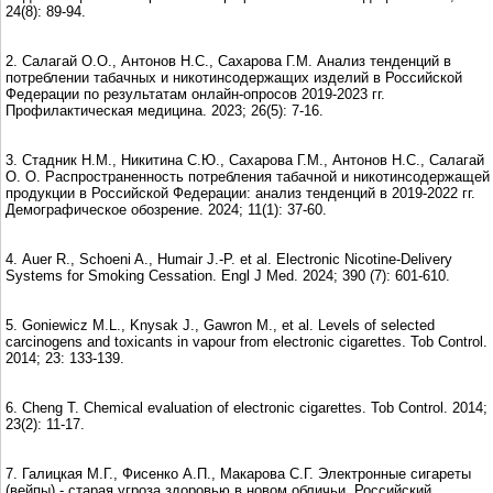
24(8): 89-94.
2. Салагай О.О., Антонов Н.С., Сахарова Г.М. Анализ тенденций в
потреблении табачных и никотинсодержащих изделий в Российской
Федерации по результатам онлайн-опросов 2019-2023 гг.
Профилактическая медицина. 2023; 26(5): 7-16.
3. Стадник Н.М., Никитина С.Ю., Сахарова Г.М., Антонов Н.С., Салагай
О. О. Распространенность потребления табачной и никотинсодержащей
продукции в Российской Федерации: анализ тенденций в 2019-2022 гг.
Демографическое обозрение. 2024; 11(1): 37-60.
4. Auer R., Schoeni A., Humair J.-P. et al. Electronic Nicotine-Delivery
Systems for Smoking Cessation. Engl J Med. 2024; 390 (7): 601-610.
5. Goniewicz M.L., Knysak J., Gawron M., et al. Levels of selected
carcinogens and toxicants in vapour from electronic cigarettes. Tob Control.
2014; 23: 133-139.
6. Cheng T. Chemical evaluation of electronic cigarettes. Tob Control. 2014;
23(2): 11-17.
7. Галицкая М.Г., Фисенко А.П., Макарова С.Г. Электронные сигареты
(вейпы) - старая угроза здоровью в новом обличьи. Российский