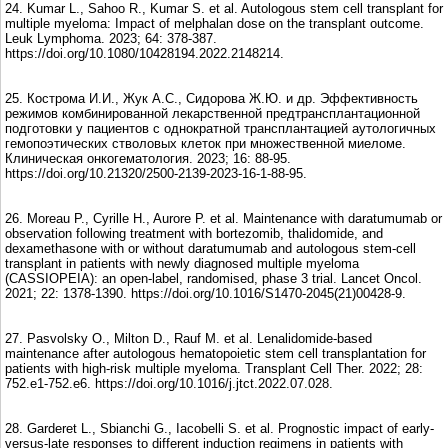
24. Kumar L., Sahoo R., Kumar S. et al. Autologous stem cell transplant for
multiple myeloma: Impact of melphalan dose on the transplant outcome.
Leuk Lymphoma. 2023; 64: 378-387.
https://doi.org/10.1080/10428194.2022.2148214.
25. Кострома И.И., Жук А.С., Сидорова Ж.Ю. и др. Эффективность
режимов комбинированной лекарственной предтрансплантационной
подготовки у пациентов с однократной трансплантацией аутологичных
гемопоэтических стволовых клеток при множественной миеломе.
Клиническая онкогематология. 2023; 16: 88-95.
https://doi.org/10.21320/2500-2139-2023-16-1-88-95.
26. Moreau P., Cyrille H., Aurore P. et al. Maintenance with daratumumab or
observation following treatment with bortezomib, thalidomide, and
dexamethasone with or without daratumumab and autologous stem-cell
transplant in patients with newly diagnosed multiple myeloma
(CASSIOPEIA): an open-label, randomised, phase 3 trial. Lancet Oncol.
2021; 22: 1378-1390. https://doi.org/10.1016/S1470-2045(21)00428-9.
27. Pasvolsky O., Milton D., Rauf M. et al. Lenalidomide-based
maintenance after autologous hematopoietic stem cell transplantation for
patients with high-risk multiple myeloma. Transplant Cell Ther. 2022; 28:
752.e1-752.e6. https://doi.org/10.1016/j.jtct.2022.07.028.
28. Garderet L., Sbianchi G., Iacobelli S. et al. Prognostic impact of early-
versus-late responses to different induction regimens in patients with