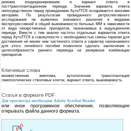
режима кондиционирования и вариант ответа в
посттрансплантационном периоде. Значение варианта ответа
непосредственно перед проведением АутоТГСК оспаривается многими
авторами. По результатам проведенного ретроспективного
исследования не выявлено значимого различия в медиане
беспрогрессивной и общей выживаемости больных ММ в зависимости
от вида лекарственных препаратов, назначаемых в индукционном
периоде. Вместе с тем анализ частоты отдельных вариантов ответа
перед АутоТГСК в совокупности с необходимостью смены терапии для
достижения не менее чем частичного ответа и характер назначаемого
для этого лечебного пособия позволили сделать заключение о
целесообразности раннего перевода на резервные комбинации
препаратов
Ключевые слова
множественная миелома, аутологичная трансплантация
гемопоэтических стволовых клеток, вариант ответа, выживаемость
Cтатья в формате PDF
Для просмотра необходим Adobe Acrobat Reader
или иное программное обеспечение, позволяющее
открывать файла данного формата.