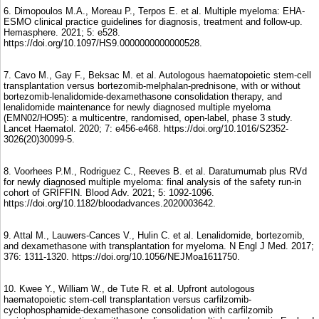
6. Dimopoulos M.A., Moreau P., Terpos E. et al. Multiple myeloma: EHA-
ESMO clinical practice guidelines for diagnosis, treatment and follow-up.
Hemasphere. 2021; 5: e528.
https://doi.org/10.1097/HS9.0000000000000528.
7. Cavo M., Gay F., Beksac M. et al. Autologous haematopoietic stem-cell
transplantation versus bortezomib-melphalan-prednisone, with or without
bortezomib-lenalidomide-dexamethasone consolidation therapy, and
lenalidomide maintenance for newly diagnosed multiple myeloma
(EMN02/HO95): a multicentre, randomised, open-label, phase 3 study.
Lancet Haematol. 2020; 7: e456-e468. https://doi.org/10.1016/S2352-
3026(20)30099-5.
8. Voorhees P.M., Rodriguez C., Reeves B. et al. Daratumumab plus RVd
for newly diagnosed multiple myeloma: final analysis of the safety run-in
cohort of GRIFFIN. Blood Adv. 2021; 5: 1092-1096.
https://doi.org/10.1182/bloodadvances.2020003642.
9. Attal M., Lauwers-Cances V., Hulin C. et al. Lenalidomide, bortezomib,
and dexamethasone with transplantation for myeloma. N Engl J Med. 2017;
376: 1311-1320. https://doi.org/10.1056/NEJMoa1611750.
10. Kwee Y., William W., de Tute R. et al. Upfront autologous
haematopoietic stem-cell transplantation versus carfilzomib-
cyclophosphamide-dexamethasone consolidation with carfilzomib