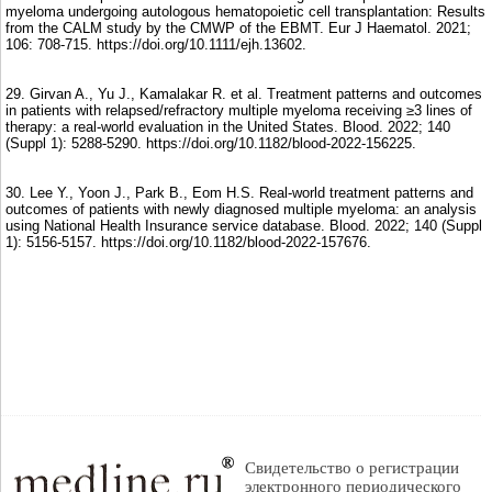
myeloma undergoing autologous hematopoietic cell transplantation: Results
from the CALM study by the CMWP of the EBMT. Eur J Haematol. 2021;
106: 708-715. https://doi.org/10.1111/ejh.13602.
29. Girvan A., Yu J., Kamalakar R. et al. Treatment patterns and outcomes
in patients with relapsed/refractory multiple myeloma receiving ≥3 lines of
therapy: a real-world evaluation in the United States. Blood. 2022; 140
(Suppl 1): 5288-5290. https://doi.org/10.1182/blood-2022-156225.
30. Lee Y., Yoon J., Park B., Eom H.S. Real-world treatment patterns and
outcomes of patients with newly diagnosed multiple myeloma: an analysis
using National Health Insurance service database. Blood. 2022; 140 (Suppl
1): 5156-5157. https://doi.org/10.1182/blood-2022-157676.
Свидетельство о регистрации
электронного периодического