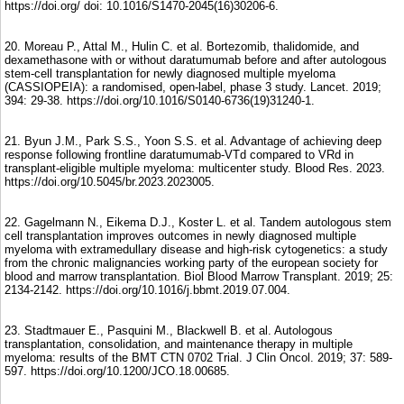
https://doi.org/ doi: 10.1016/S1470-2045(16)30206-6.
20. Moreau P., Attal M., Hulin C. et al. Bortezomib, thalidomide, and
dexamethasone with or without daratumumab before and after autologous
stem-cell transplantation for newly diagnosed multiple myeloma
(CASSIOPEIA): a randomised, open-label, phase 3 study. Lancet. 2019;
394: 29-38. https://doi.org/10.1016/S0140-6736(19)31240-1.
21. Byun J.M., Park S.S., Yoon S.S. et al. Advantage of achieving deep
response following frontline daratumumab-VTd compared to VRd in
transplant-eligible multiple myeloma: multicenter study. Blood Res. 2023.
https://doi.org/10.5045/br.2023.2023005.
22. Gagelmann N., Eikema D.J., Koster L. et al. Tandem autologous stem
cell transplantation improves outcomes in newly diagnosed multiple
myeloma with extramedullary disease and high-risk cytogenetics: a study
from the chronic malignancies working party of the european society for
blood and marrow transplantation. Biol Blood Marrow Transplant. 2019; 25:
2134-2142. https://doi.org/10.1016/j.bbmt.2019.07.004.
23. Stadtmauer E., Pasquini M., Blackwell B. et al. Autologous
transplantation, consolidation, and maintenance therapy in multiple
myeloma: results of the BMT CTN 0702 Trial. J Clin Oncol. 2019; 37: 589-
597. https://doi.org/10.1200/JCO.18.00685.