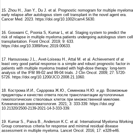
15. Zhou H., Jian Y., Du J. et al. Prognostic nomogram for multiple myeloma
early relapse after autologous stem cell transplant in the novel agent era.
Cancer Med. 2023. https://doi.org/10.1002/cam4.5630.
16. Goswami C, Poonia S, Kumar L, et al. Staging system to predict the
risk of relapse in multiple myeloma patients undergoing autologous stem cell
transplantation. Front Oncol. 2019; 9: 633.
https://doi.org/10.3389/fonc.2019.00633.
17. Harousseau J.L., Avet-Loiseau H., Attal M. et al. Achievement of at
least very good partial response is a simple and robust prognostic factor in
patients with multiple myeloma treated with high-dose therapy: long-term
analysis of the IFM 99-02 and 99-04 trials. J Clin Oncol. 2009; 27: 5720-
5726. https://doi.org/10.1200/JCO.2008.21.1060.
18. Кострома И.И., Сидорова Ж.Ю., Семенова Н.Ю. и др. Возможные
предикторы и качество ответа после трансплантации аутологичных
гемопоэтических стволовых клеток при множественной миеломе.
Клиническая онкогематология. 2021; 3: 333-339. https://doi.org/
10.21320/2500-2139-2021-14-3-333-339.
19. Kumar S., Paiva B., Anderson K.C. et al. International Myeloma Working
Group consensus criteria for response and minimal residual disease
assessment in multiple myeloma. Lancet Oncol. 2016; 17: e328-e46.