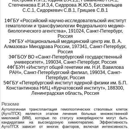
Степченкова Е.И.3,4, Сидорова Ж.Ю.5, Бессмельцев
С.С.1, Сидоркевич С.В.1, Грицаев С.В.1
1ФГБУ «Росcийский научно-исследовательский институт
гематологии и трансфузиологии Федерального медико-
биологического агентства», 191024, Санкт-Петербург,
Россия
2ФГБУ «Национальный медицинский центр им. В. А.
Алмазова» Минздрава России, 197341, Санкт-Петербург,
Россия
3ФГБОУ ВО «Санкт-Петербургский государственный
университет», 199034, Санкт-Петербург, Россия
4ФГБУН «Институт общей генетики им. Н.И. Вавилова
РАН», Санкт-Петербургский филиал, 199034, Санкт-
Петербург, Россия
5ФГБУ «Петербургский институт ядерной физики им. Б.П.
Константинова НИЦ «Курчатовский институт», 188300,
Ленинградская область, Россия
Резюме
Аутологичная трансплантация гемопоэтических стволовых клеток
(АутоТГСК) является этапом лечения больных множественной
миеломой (ММ), которые по статусу коморбидности могут быть
кандидатами на высокодозную химиотерапию. Эффективность
АутоТГСК зависит от многих факторов, включая интенсивность