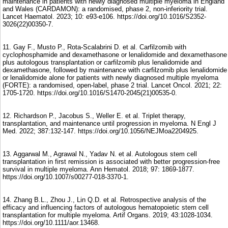
maintenance in patients with newly diagnosed multiple myeloma in England
and Wales (CARDAMON): a randomised, phase 2, non-inferiority trial.
Lancet Haematol. 2023; 10: e93-e106. https://doi.org/10.1016/S2352-
3026(22)00350-7.
11. Gay F., Musto P., Rota-Scalabrini D. et al. Carfilzomib with
cyclophosphamide and dexamethasone or lenalidomide and dexamethasone
plus autologous transplantation or carfilzomib plus lenalidomide and
dexamethasone, followed by maintenance with carfilzomib plus lenalidomide
or lenalidomide alone for patients with newly diagnosed multiple myeloma
(FORTE): a randomised, open-label, phase 2 trial. Lancet Oncol. 2021; 22:
1705-1720. https://doi.org/10.1016/S1470-2045(21)00535-0.
12. Richardson P., Jacobus S., Weller E. et al. Triplet therapy,
transplantation, and maintenance until progression in myeloma. N Engl J
Med. 2022; 387:132-147. https://doi.org/10.1056/NEJMoa2204925.
13. Aggarwal M., Agrawal N., Yadav N. et al. Autologous stem cell
transplantation in first remission is associated with better progression-free
survival in multiple myeloma. Ann Hematol. 2018; 97: 1869-1877.
https://doi.org/10.1007/s00277-018-3370-1.
14. Zhang B.L., Zhou J., Lin Q.D. et al. Retrospective analysis of the
efficacy and influencing factors of autologous hematopoietic stem cell
transplantation for multiple myeloma. Artif Organs. 2019; 43:1028-1034.
https://doi.org/10.1111/aor.13468.