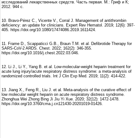
исследований лекарственных средств. Часть первая. М.: Гриф и К;
2012. 944 с.
10. Bravo-Pérez C., Vicente V., Corral J. Management of antithrombin
deficiency: an update for clinicians. Expert Rev Hematol. 2019; 12(6): 397-
405. https://doi.org/10.1080/17474086.2019.1611424.
11. Frame D., Scappaticci G.B., Braun T.M. et al. Defibrotide Therapy for
SARS-CoV-2 ARDS. Chest. 2022; 162(2): 346-355.
https://doi.org/10.1016/j.chest.2022.03.046.
12. Li J., Li Y., Yang B. et al. Low-molecular-weight heparin treatment for
acute lung injury/acute respiratory distress syndrome: a meta-analysis of
randomized controlled trials. Int J Clin Exp Med. 2019; 11(2): 414-422.
13. Jiang X., Feng R., Liu J. et al. Meta-analysis of the curative effect of
low molecular weight heparin on acute respiratory distress syndrome.
Zhonghua Wei Zhong Bing Ji Jiu Yi Xue. 2020; 32(12): 1472-1478.
https://doi.org/10.3760/cma.j.cn121430-20201019-01426.