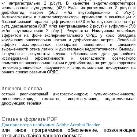
кг интрагастрально 2 р/сут). В качестве эндотелиопротекторов
использовали: сулодексид (42,9 Ед/кг интрагастрально 2 р/сут) и
дефибротид натрия (56,3 мг/кг внутрибрюшинно 2 р/сут).
Антикоагулянты и эндотелиопротекторы применяли в комбинации с
базовой схемой терапии: цефтриаксон (50,0 мг/кг внутримышечно 2 р/
сут), дексаметазон (0,87 мг/кг внутримышечно 2 р/сут) и эуфиллин (7,0
мг/кг внутримышечно 2 р/сут). Результаты. Наилучшим лечебным
эффектом на фоне экспериментального ОРДС у крыс обладала
комбинация эноксапарина натрия и дефибротида натрия. Лечебный
эффект исследованных препаратов проявлялся в снижении
выраженности отека легких и дыхательной недостаточности. Выводы.
Полученные результаты служат обоснованием для дальнейших
исследований эффективности и безопасности совместного
применения эноксапарина натрия и дефибротида натрия для коррекции
гиперкоагуляционных нарушений и эндотелиальной дисфункции на
ранних сроках развития ОРДС.
Ключевые слова
острый респираторный дистресс-синдром; пульмонотоксичность;
липополисахарид; гемостаз; гиперкоагуляция; эндотелиальная
дисфункция; терапия
Cтатья в формате PDF
Для просмотра необходим Adobe Acrobat Reader
или иное программное обеспечение, позволяющее
открывать файла данного формата.