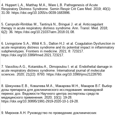
4. Huppert L.A., Matthay M.A., Ware L.B. Pathogenesis of Acute
Respiratory Distress Syndrome. Semin Respir Crit Care Med. 2019; 40(1):
31-39. https://doi.org/10.1055/s-0039-1683996.
5. Camprubí-Rimblas M., Tantinyà N., Bringué J. et al. Anticoagulant
therapy in acute respiratory distress syndrome. Ann. Transl. Med. 2018;
6(2): 36. https://doi.org/10.21037/atm.2018.01.08.
6. Livingstone S.A., Wildi K.S., Dalton H.J. et al. Coagulation Dysfunction in
acute respiratory distress syndrome and its potential impact in inflammatory
subphenotypes. Frontiers in medicine. 2021; 8: 723217.
https://doi.org/10.3389/fmed.2021.723217.
7. Vassiliou A.G., Kotanidou A., Dimopoulou I. et al. Endothelial damage in
acute respiratory distress syndrome. International journal of molecular
sciences. 2020; 21(22): 8793. https://doi.org/10.3390/ijms21228793.
8. Шекунова Е.В., Ковалева М.А., Макарова М.Н., Макаров В.Г. Выбор
дозы препарата для доклинического исследования: межвидовой
перенос доз. Ведомости Научного центра экспертизы средств
медицинского применения. 2020; 10(1): 19-28.
https://doi.org/10.30895/1991-2919-2020-10-1-19-28.
9. Миронов А.Н. Руководство по проведению доклинических