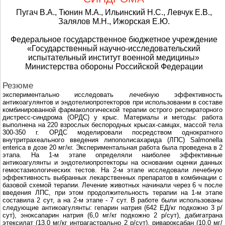
Пугач В.А., Тюнин М.А., Ильинский Н.С., Левчук Е.В.,
Залялов М.Н., Ижорская Е.Ю.
Федеральное государственное бюджетное учреждение
«Государственный научно-исследовательский
испытательный институт военной медицины»
Министерства обороны Российской Федерации
Резюме
экспериментально исследовать лечебную эффективность
антикоагулянтов и эндотелиопротекторов при использовании в составе
комбинированной фармакологической терапии острого респираторного
дистресс-синдрома (ОРДС) у крыс. Материалы и методы: работа
выполнена на 220 взрослых беспородных крысах-самцах, массой тела
300-350 г. ОРДС моделировали посредством однократного
внутритрахеального введения липополисахарида (ЛПС) Salmonella
enterica в дозе 20 мг/кг. Экспериментальная работа была проведена в 2
этапа. На 1-м этапе определяли наиболее эффективные
антикоагулянты и эндотелиопротекторы на основании оценки данных
гемостазиологических тестов. На 2-м этапе исследовали лечебную
эффективность выбранных лекарственных препаратов в комбинации с
базовой схемой терапии. Лечение животных начинали через 6 ч после
введения ЛПС, при этом продолжительность терапии на 1-м этапе
составила 2 сут, а на 2-м этапе - 7 сут. В работе были использованы
следующие антикоагулянты: гепарин натрия (642 ЕД/кг подкожно 3 р/
сут), эноксапарин натрия (6,0 мг/кг подкожно 2 р/сут), дабигатрана
этексилат (13,0 мг/кг интрагастрально 2 р/сут), ривароксабан (10,0 мг/