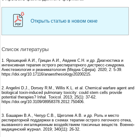
Открыть статью в новом окне
Список литературы
1. Ярошецкий А.И., Грицан А.И., Авдеев С.Н. и др. Диагностика и
интенсивная терапия острого респираторного дистресс-синдрома.
Анестезиология и реаниматология (Медиа Сфера). 2020; 2: 5-39.
https://doi.org/10.17116/anaesthesiology20200215.
2. Angelini D.J., Dorsey R.M., Willis K.L. et al. Chemical warfare agent and
biological toxin-induced pulmonary toxicity: could stem cells provide
potential therapies? Inhal. Toxicol. 2013; 25(1): 37-62.
https://doi.org/10.3109/08958378.2012.750406.
3. Башарин В.А., Чепур С.В., Щеголев А.В. и др. Роль и место
респираторной поддержки в схемах терапии острого легочного отека,
вызванного ингаляционным воздействием токсичных веществ. Военно-
медицинский журнал. 2019; 340(11): 26-32.