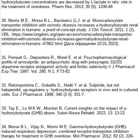
hydroxybutyrate concentrations are decreased by L-lactate in rats: role in
the treatment of overdoses. Pharm Res. 2013; 30 (5): 1338-48.
30. Morris M.E., Morse B.L., Baciewicz G.J. et al. Monocarboxylate
transporter inhibition with osmotic diuresis increases γ-hydroxybutyrate renal
elimination in humans: a proof-of-concept study. J Clin Toxicol. 2011; 1 (2).
URL: https://www.longdom.org/open-access/monocarboxylate-transporter-
inhibition-with-osmotic-diuresis-increases-gammahydroxybutyrate-renal-
elimination-in-humans--47862.html (Дата обращения 10.01.2023).
31. Perrault G., Depoortere R., Morel E. et al. Psychopharmacological
profile of amisulpride: an antipsychotic drug with presynaptic D2/D3
dopamine receptor antagonist activity and limbic selectivity // J Pharmacol
Exp Ther. 1997. Vol. 280, N 1. Р.73-82.
32. Ratomponirina C., Gobaille S., Hodé Y. et al. Sulpiride, but not
haloperidol, up-regulates γ- hydroxybutyrate receptors in vivo and in cultured
cells. Eur J Pharmacol. 1998; 346 (2-3): 331-7.
33. Tay E., Lo W.K.W., Murnion B. Current insights on the impact of γ-
hydroxybutyrate (GHB) abuse. Subst Abuse Rehabil. 2022; 13: 13-23.
34. Morse B.L., Vijay N., Morris M.E. Gamma-hydroxybutyrate (GHB)-
induced respiratory depression: combined receptor-transporter inhibition
therapy for treatment in GHB overdose. Mol Pharmacol. 2012; 82 (2): 226-