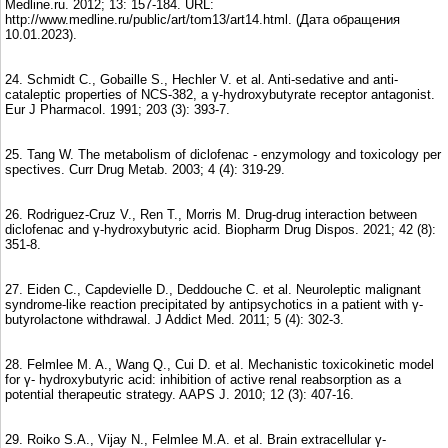
Medline.ru. 2012; 13: 157-184. URL:
http://www.medline.ru/public/art/tom13/art14.html. (Дата обращения
10.01.2023).
24. Schmidt C., Gobaille S., Hechler V. et al. Anti-sedative and anti-
cataleptic properties of NCS-382, a γ-hydroxybutyrate receptor antagonist.
Eur J Pharmacol. 1991; 203 (3): 393-7.
25. Tang W. The metabolism of diclofenac - enzymology and toxicology per
spectives. Curr Drug Metab. 2003; 4 (4): 319-29.
26. Rodriguez-Cruz V., Ren T., Morris M. Drug-drug interaction between
diclofenac and γ-hydroxybutyric acid. Biopharm Drug Dispos. 2021; 42 (8):
351-8.
27. Eiden C., Capdevielle D., Deddouche C. et al. Neuroleptic malignant
syndrome-like reaction precipitated by antipsychotics in a patient with γ-
butyrolactone withdrawal. J Addict Med. 2011; 5 (4): 302-3.
28. Felmlee M. A., Wang Q., Cui D. et al. Mechanistic toxicokinetic model
for γ- hydroxybutyric acid: inhibition of active renal reabsorption as a
potential therapeutic strategy. AAPS J. 2010; 12 (3): 407-16.
29. Roiko S.A., Vijay N., Felmlee M.A. et al. Brain extracellular γ-