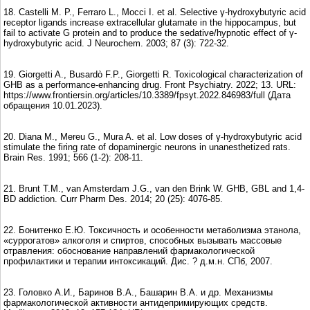
18. Castelli M. P., Ferraro L., Mocci I. et al. Selective γ-hydroxybutyric acid
receptor ligands increase extracellular glutamate in the hippocampus, but
fail to activate G protein and to produce the sedative/hypnotic effect of γ-
hydroxybutyric acid. J Neurochem. 2003; 87 (3): 722-32.
19. Giorgetti A., Busardò F.P., Giorgetti R. Toxicological characterization of
GHB as a performance-enhancing drug. Front Psychiatry. 2022; 13. URL:
https://www.frontiersin.org/articles/10.3389/fpsyt.2022.846983/full (Дата
обращения 10.01.2023).
20. Diana M., Mereu G., Mura A. et al. Low doses of γ-hydroxybutyric acid
stimulate the firing rate of dopaminergic neurons in unanesthetized rats.
Brain Res. 1991; 566 (1-2): 208-11.
21. Brunt T.M., van Amsterdam J.G., van den Brink W. GHB, GBL and 1,4-
BD addiction. Curr Pharm Des. 2014; 20 (25): 4076-85.
22. Бонитенко Е.Ю. Токсичность и особенности метаболизма этанола,
«суррогатов» алкоголя и спиртов, способных вызывать массовые
отравления: обоснование направлений фармакологической
профилактики и терапии интоксикаций. Дис. ? д.м.н. СПб, 2007.
23. Головко А.И., Баринов В.А., Башарин В.А. и др. Механизмы
фармакологической активности антидепримирующих средств.