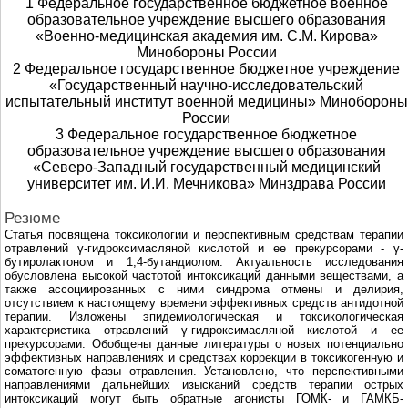
1 Федеральное государственное бюджетное военное
образовательное учреждение высшего образования
«Военно-медицинская академия им. С.М. Кирова»
Минобороны России
2 Федеральное государственное бюджетное учреждение
«Государственный научно-исследовательский
испытательный институт военной медицины» Минобороны
России
3 Федеральное государственное бюджетное
образовательное учреждение высшего образования
«Северо-Западный государственный медицинский
университет им. И.И. Мечникова» Минздрава России
Резюме
Статья посвящена токсикологии и перспективным средствам терапии
отравлений γ-гидроксимасляной кислотой и ее прекурсорами - γ-
бутиролактоном и 1,4-бутандиолом. Актуальность исследования
обусловлена высокой частотой интоксикаций данными веществами, а
также ассоциированных с ними синдрома отмены и делирия,
отсутствием к настоящему времени эффективных средств антидотной
терапии. Изложены эпидемиологическая и токсикологическая
характеристика отравлений γ-гидроксимасляной кислотой и ее
прекурсорами. Обобщены данные литературы о новых потенциально
эффективных направлениях и средствах коррекции в токсикогенную и
соматогенную фазы отравления. Установлено, что перспективными
направлениями дальнейших изысканий средств терапии острых
интоксикаций могут быть обратные агонисты ГОМК- и ГАМКБ-