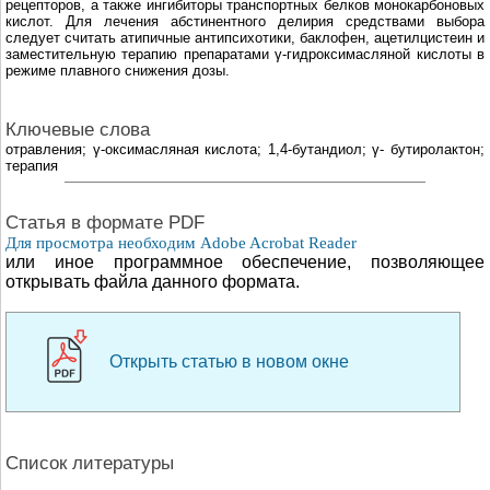
рецепторов, а также ингибиторы транспортных белков монокарбоновых
кислот. Для лечения абстинентного делирия средствами выбора
следует считать атипичные антипсихотики, баклофен, ацетилцистеин и
заместительную терапию препаратами γ-гидроксимасляной кислоты в
режиме плавного снижения дозы.
Ключевые слова
отравления; γ-оксимасляная кислота; 1,4-бутандиол; γ- бутиролактон;
терапия
Cтатья в формате PDF
Для просмотра необходим Adobe Acrobat Reader
или иное программное обеспечение, позволяющее
открывать файла данного формата.
Открыть статью в новом окне
Список литературы