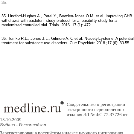
35.
35. Lingford-Hughes A., Patel Y., Bowden-Jones O.M. et al. Improving GHB
withdrawal with baclofen: study protocol for a feasibility study for a
randomised controlled trial. Trials. 2016. 17 (1): 472.
36. Tomko R.L., Jones J.L., Gilmore A.K. et al. N-acetylcysteine: A potential
treatment for substance use disorders. Curr Psychiatr. 2018.;17 (6): 30-55.
Свидетельство о регистрации
электронного периодического
издания ЭЛ № ФС 77-37726 от
13.10.2009
Выдано - Роскомнадзор
Зарегистрирован в российском индексе научного цитирования