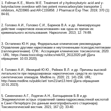
1. Follman K.E., Morris M.E. Treatment of γ-hydroxybutyric acid and γ-
butyrolactone overdose with two potent monocarboxylate transporter 1
inhibitors, AZD3965 and AR-C155858. J Pharmacol Exp Ther. 2019; 370 (1):
84-91.
2. Головко А.И., Головко С.И., Баринов В.А. и др. Амнезирующее
действие «наркотиков изнасилования» как одна из причин их
криминального использования. Наркология. 2013; 12: 74-89.
3. Остапенко Ю.Н. ред. Федеральные клинические рекомендации.
Отравление другими наркотиками и неуточненными психодислептиками
(галлюциногенами). СПб.: Ассоциация клинических токсикологов; 2020.
- URL: https://www.toxicology.ru/docs/rek/03_26112020.pdf (Дата
обращения: 10.03.2020).
4. Головко А.И., Ивницкий Ю.Ю., Рейнюк В.Л. и др. Причины высокой
летальности при передозировках наркотических средств из группы
синтетических опиоидов. Medline.ru. 2020; 21: 141-156. URL:
http://www.medline.ru/public/art/ tom21/art13.html (Дата обращения
10.01.2023).
5. Синенченко А.Г., Лодягин А.Н., Батоцыренов Б.В и др.
Эпидемиология острых отравлений гамма-гидроксимасляной кислотой
в Санкт-Петербурге (по данным многопрофильного стационара).
Токсикологический вестник. 2021; 167 (2): 33-40.