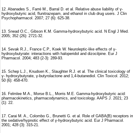
12. Abanades S., Farré M., Barral D. et al. Relative abuse liability of γ-
hydroxybutyric acid, flunitrazepam, and ethanol in club drug users. J Clin
Psychopharmacol. 2007; 27 (6): 625-38.
13. Snead O.C., Gibson K.M. Gamma-hydroxybutyric acid. N Engl J Med.
2005; 352 (26): 2721-32.
14. Sevak R.J., France C.P., Koek W. Neuroleptic-like effects of γ-
hydroxybutyrate: interactions with haloperidol and dizocilpine. Eur J
Pharmacol. 2004; 483 (2-3): 289-93.
15. Schep L.J., Knudsen K., Slaughter R.J. et al. The clinical toxicology of
γ- hydroxybutyrate, γ-butyrolactone and 1,4-butanediol. Clin Toxicol. 2012;
50 (6): 458-470.
16. Felmlee M.A., Morse B.L., Morris M.E. Gamma-hydroxybutyric acid:
pharmacokinetics, pharmacodynamics, and toxicology. AAPS J. 2021; 23
(1): 22.
17. Carai M. A., Colombo G., Brunetti G. et al. Role of GABA(B) receptors in
the sedative/hypnotic effect of γ-hydroxybutyric acid. Eur J Pharmacol.
2001; 428 (3): 315-21.