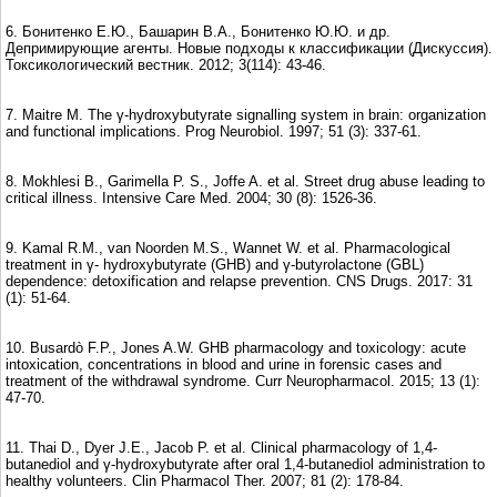
6. Бонитенко Е.Ю., Башарин В.А., Бонитенко Ю.Ю. и др.
Депримирующие агенты. Новые подходы к классификации (Дискуссия).
Токсикологический вестник. 2012; 3(114): 43-46.
7. Maitre M. The γ-hydroxybutyrate signalling system in brain: organization
and functional implications. Prog Neurobiol. 1997; 51 (3): 337-61.
8. Mokhlesi B., Garimella P. S., Joffe A. et al. Street drug abuse leading to
critical illness. Intensive Care Med. 2004; 30 (8): 1526-36.
9. Kamal R.M., van Noorden M.S., Wannet W. et al. Pharmacological
treatment in γ- hydroxybutyrate (GHB) and γ-butyrolactone (GBL)
dependence: detoxification and relapse prevention. CNS Drugs. 2017: 31
(1): 51-64.
10. Busardò F.P., Jones A.W. GHB pharmacology and toxicology: acute
intoxication, concentrations in blood and urine in forensic cases and
treatment of the withdrawal syndrome. Curr Neuropharmacol. 2015; 13 (1):
47-70.
11. Thai D., Dyer J.E., Jacob P. et al. Clinical pharmacology of 1,4-
butanediol and γ-hydroxybutyrate after oral 1,4-butanediol administration to
healthy volunteers. Clin Pharmacol Ther. 2007; 81 (2): 178-84.