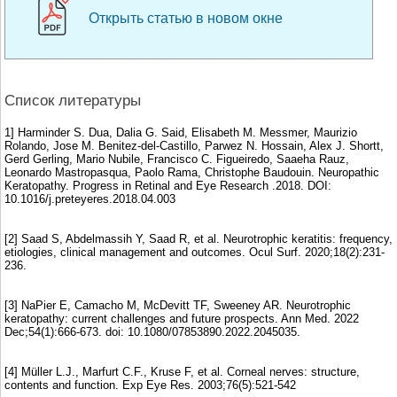
Открыть статью в новом окне
Список литературы
1] Harminder S. Dua, Dalia G. Said, Elisabeth M. Messmer, Maurizio
Rolando, Jose M. Benitez-del-Castillo, Parwez N. Hossain, Alex J. Shortt,
Gerd Gerling, Mario Nubile, Francisco C. Figueiredo, Saaeha Rauz,
Leonardo Mastropasqua, Paolo Rama, Christophe Baudouin. Neuropathic
Keratopathy. Progress in Retinal and Eye Research .2018. DOI:
10.1016/j.preteyeres.2018.04.003
[2] Saad S, Abdelmassih Y, Saad R, et al. Neurotrophic keratitis: frequency,
etiologies, clinical management and outcomes. Ocul Surf. 2020;18(2):231-
236.
[3] NaPier E, Camacho M, McDevitt TF, Sweeney AR. Neurotrophic
keratopathy: current challenges and future prospects. Ann Med. 2022
Dec;54(1):666-673. doi: 10.1080/07853890.2022.2045035.
[4] Müller L.J., Marfurt C.F., Kruse F, et al. Corneal nerves: structure,
contents and function. Exp Eye Res. 2003;76(5):521-542