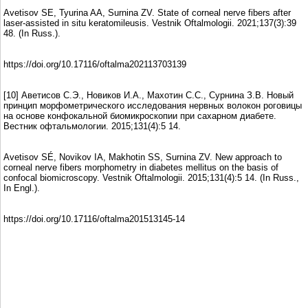
Avetisov SE, Tyurina AA, Surnina ZV. State of corneal nerve fibers after
laser-assisted in situ keratomileusis. Vestnik Oftalmologii. 2021;137(3):39
48. (In Russ.).
https://doi.org/10.17116/oftalma202113703139
[10] Аветисов С.Э., Новиков И.А., Махотин С.С., Сурнина З.В. Новый
принцип морфометрического исследования нервных волокон роговицы
на основе конфокальной биомикроскопии при сахарном диабете.
Вестник офтальмологии. 2015;131(4):5 14.
Avetisov SÉ, Novikov IA, Makhotin SS, Surnina ZV. New approach to
corneal nerve fibers morphometry in diabetes mellitus on the basis of
confocal biomicroscopy. Vestnik Oftalmologii. 2015;131(4):5 14. (In Russ.,
In Engl.).
https://doi.org/10.17116/oftalma201513145-14