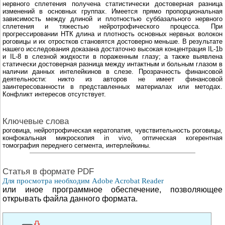
нервного сплетения получена статистически достоверная разница
изменений в основных группах. Имеется прямо пропорциональная
зависимость между длиной и плотностью суббазального нервного
сплетения и тяжестью нейротрофического процесса. При
прогрессировании НТК длина и плотность основных нервных волокон
роговицы и их отростков становятся достоверно меньше. В результате
нашего исследования доказана достаточно высокая концентрация IL-1b
и IL-8 в слeзной жидкости в пораженным глазу; а также выявлена
статически достоверная разница между интактным и больным глазом в
наличии данных интелейкинов в слезе. Прозрачность финансовой
деятельности: никто из авторов не имеет финансовой
заинтересованности в представленных материалах или методах.
Конфликт интересов отсутствует.
Ключевые слова
роговица, нейротрофическая кератопатия, чувствительность роговицы,
конфокальная микроскопия in vivo, оптическая когерентная
томография переднего сегмента, интерлейкины.
Cтатья в формате PDF
Для просмотра необходим Adobe Acrobat Reader
или иное программное обеспечение, позволяющее
открывать файла данного формата.