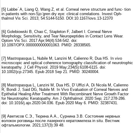
[5] Labbe ́ A, Liang Q, Wang Z, et al. Corneal nerve structure and func- tion
in patients with non-Sjo ̈gren dry eye: clinical correlations. Invest Oph-
thalmol Vis Sci. 2013; 54:5144-5150. DOI:10.1167/iovs.13-12370
[6] Golebiowski B, Chao C, Stapleton F, Jalbert I. Corneal Nerve
Morphology, Sensitivity, and Tear Neuropeptides in Contact Lens Wear.
Optom Vis Sci. 2017 Apr;94(4):534-542. doi:
10.1097/OPX.0000000000001063. PMID: 28338565.
[7] Mastropasqua L, Nubile M, Lanzini M, Calienno R, Dua HS. In vivo
microscopic and optical coherence tomography classification of neurotrophic
keratopathy. J Cell Physiol. 2019 May;234(5):6108-6115. doi:
10.1002/jcp.27345. Epub 2018 Sep 21. PMID: 30240004.
[8] Mastropasqua L, Lanzini M, Dua HS, D' Uffizi A, Di Nicola M, Calienno
R, Bondì J, Said DG, Nubile M. In Vivo Evaluation of Corneal Nerves and
Epithelial Healing After Treatment With Recombinant Nerve Growth Factor
for Neurotrophic Keratopathy. Am J Ophthalmol. 2020 Sep; 217:278-286.
doi: 10.1016/j.ajo.2020.04.036. Epub 2020 May 6. PMID: 32387431.
[9] Аветисов С.Э., Тюрина А.А., Сурнина З.В. Состояние нервных
волокон роговицы после лазерного кератомилеза in situ. Вестник
офтальмологии. 2021;137(3):39 48.