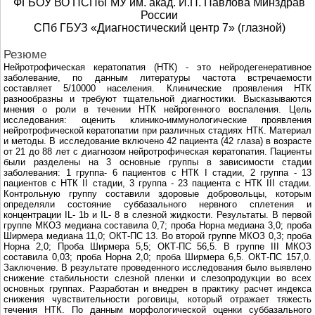
ФГБОУ ВО ПСПбГМУ им. акад. И.П. Павлова Минздрав
России
СПб ГБУЗ «Диагностический центр 7» (глазной)
Резюме
Нейротрофическая кератопатия (НТК) - это нейродегенеративное
заболевание, по данным литературы частота встречаемости
составляет 5/10000 населения. Клинические проявления НТК
разнообразны и требуют тщательной диагностики. Высказываются
мнения о роли в течении НТК нейрогенного воспаления. Цель
исследования: оценить клинико-иммунологические проявления
нейротрофической кератопатии при различных стадиях НТК. Материал
и методы. В исследование включено 42 пациента (42 глаза) в возрасте
от 21 до 88 лет с диагнозом нейротрофическая кератопатия. Пациенты
были разделены на 3 основные группы в зависимости стадии
заболевания: 1 группа- 6 пациентов с НТК I стадии, 2 группа - 13
пациентов с НТК II стадии, 3 группа - 23 пациента с НТК III стадии.
Контрольную группу составили здоровые добровольцы, которым
определяли состояние суббазального нервного сплетения и
концентрации IL- 1b и IL- 8 в слeзной жидкости. Результаты. В первой
группе МКОЗ медиана составила 0,7; проба Норна медиана 3,0; проба
Ширмера медиана 11,0; ОКТ-ПС 13. Во второй группе МКОЗ 0,3; проба
Норна 2,0; Проба Ширмера 5,5; ОКТ-ПС 56,5. В группе III МКОЗ
составила 0,03; проба Норна 2,0; проба Ширмера 6,5. ОКТ-ПС 157,0.
Заключение. В результате проведенного исследования было выявлено
снижение стабильности слeзной пленки и слезопродукции во всех
основных группах. Разработан и внедрен в практику расчет индекса
снижения чувствительности роговицы, который отражает тяжесть
течения НТК. По данным морфологической оценки суббазального