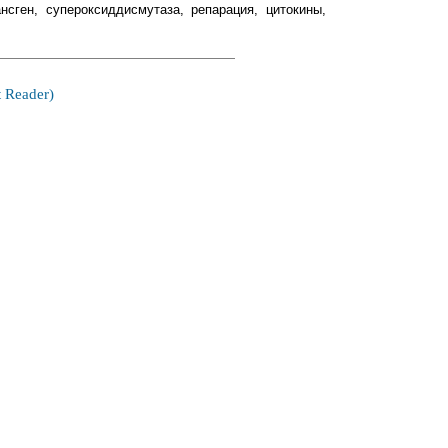
нсген, супероксиддисмутаза, репарация, цитокины,
 Reader)