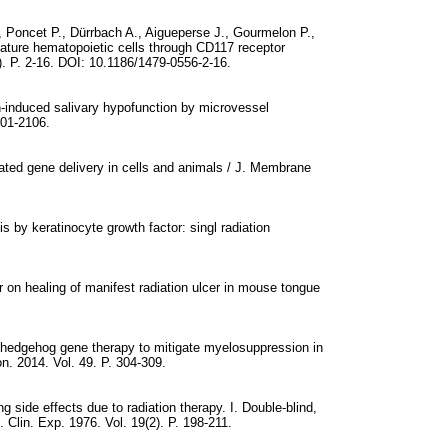
 Poncet P., Dürrbach A., Aigueperse J., Gourmelon P.,
mmature hematopoietic cells through CD117 receptor
). P. 2-16. DOI: 10.1186/1479-0556-2-16.
on-induced salivary hypofunction by microvessel
101-2106.
iated gene delivery in cells and animals / J. Membrane
s by keratinocyte growth factor: singl radiation
or on healing of manifest radiation ulcer in mouse tongue
c-hedgehog gene therapy to mitigate myelosuppression in
n. 2014. Vol. 49. P. 304-309.
side effects due to radiation therapy. I. Double-blind,
. Clin. Exp. 1976. Vol. 19(2). P. 198-211.