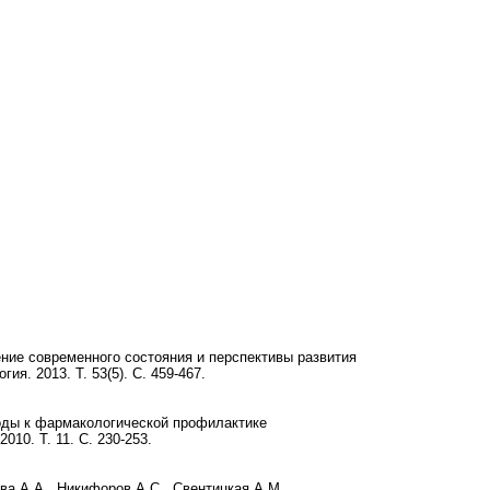
ние современного состояния и перспективы развития
я. 2013. Т. 53(5). С. 459-467.
ходы к фармакологической профилактике
10. Т. 11. С. 230-253.
ова А.А., Никифоров А.С., Свентицкая А.М.