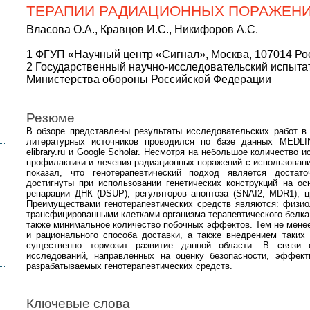
ТЕРАПИИ РАДИАЦИОННЫХ ПОРАЖЕН
Власова О.А., Кравцов И.С., Никифоров А.С.
1 ФГУП «Научный центр «Сигнал», Москва, 107014 Ро
2 Государственный научно-исследовательский испыта
Министерства обороны Российской Федерации
Резюме
В обзоре представлены результаты исследовательских работ в 
литературных источников проводился по базе данных MEDLIN
elibrary.ru и Google Scholar. Несмотря на небольшое количество
профилактики и лечения радиационных поражений с использовани
показал, что генотерапевтический подход является достат
достигнуты при использовании генетических конструкций на о
репарации ДНК (DSUP), регуляторов апоптоза (SNAI2, MDR1), ц
Преимуществами генотерапевтических средств являются: физиол
трансфицированными клетками организма терапевтического белка
также минимальное количество побочных эффектов. Тем не менее
и рационального способа доставки, а также внедрением таких
существенно тормозит развитие данной области. В связи 
исследований, направленных на оценку безопасности, эффект
разрабатываемых генотерапевтических средств.
Ключевые слова