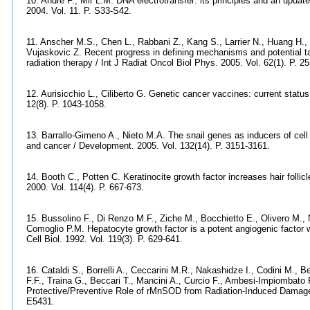
10. Andre F., Mir L.M. DNA electrotransfer: its principles and an updat
2004. Vol. 11. P. S33-S42.
11. Anscher M.S., Chen L., Rabbani Z., Kang S., Larrier N., Huang H.,
Vujaskovic Z. Recent progress in defining mechanisms and potential targ
radiation therapy / Int J Radiat Oncol Biol Phys. 2005. Vol. 62(1). P. 2
12. Aurisicchio L., Ciliberto G. Genetic cancer vaccines: current statu
12(8). P. 1043-1058.
13. Barrallo-Gimeno A., Nieto M.A. The snail genes as inducers of cel
and cancer / Development. 2005. Vol. 132(14). P. 3151-3161.
14. Booth C., Potten C. Keratinocite growth factor increases hair follicl
2000. Vol. 114(4). P. 667-673.
15. Bussolino F., Di Renzo M.F., Ziche M., Bocchietto E., Olivero M., 
Comoglio P.M. Hepatocyte growth factor is a potent angiogenic factor wh
Cell Biol. 1992. Vol. 119(3). P. 629-641.
16. Cataldi S., Borrelli A., Ceccarini M.R., Nakashidze I., Codini M., Be
F.F., Traina G., Beccari T., Mancini A., Curcio F., Ambesi-Impiombato 
Protective/Preventive Role of rMnSOD from Radiation-Induced Damage in
E5431.