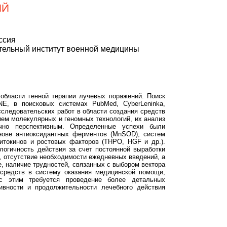
ИЙ
ссия
тельный институт военной медицины
области генной терапии лучевых поражений. Поиск
E, в поисковых системах PubMed, CyberLeninka,
 исследовательских работ в области создания средств
ем молекулярных и геномных технологий, их анализ
очно перспективным. Определенные успехи были
снове антиоксидантных ферментов (MnSOD), систем
итокинов и ростовых факторов (THPO, HGF и др.).
огичность действия за счет постоянной выработки
, отсутствие необходимости ежедневных введений, а
, наличие трудностей, связанных с выбором вектора
 средств в систему оказания медицинской помощи,
с этим требуется проведение более детальных
ивности и продолжительности лечебного действия