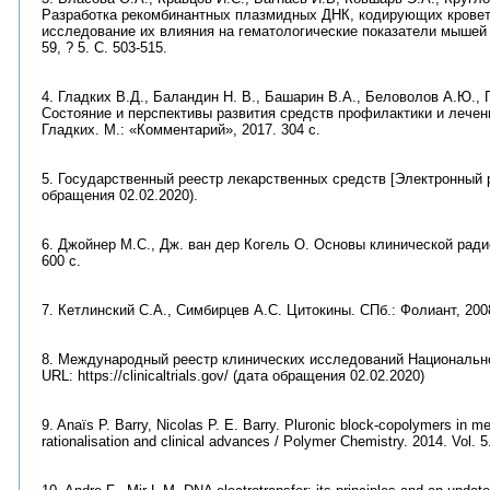
Разработка рекомбинантных плазмидных ДНК, кодирующих кровет
исследование их влияния на гематологические показатели мышей /
59, ? 5. С. 503-515.
4. Гладких В.Д., Баландин Н. В., Башарин В.А., Беловолов А.Ю., 
Состояние и перспективы развития средств профилактики и лечени
Гладких. М.: «Комментарий», 2017. 304 с.
5. Государственный реестр лекарственных средств [Электронный ресу
обращения 02.02.2020).
6. Джойнер М.С., Дж. ван дер Когель О. Основы клинической ради
600 с.
7. Кетлинский С.А., Симбирцев А.С. Цитокины. СПб.: Фолиант, 2008
8. Международный реестр клинических исследований Национально
URL: https://clinicaltrials.gov/ (дата обращения 02.02.2020)
9. Anaïs P. Barry, Nicolas P. E. Barry. Pluronic block-copolymers in me
rationalisation and clinical advances / Polymer Chemistry. 2014. Vol