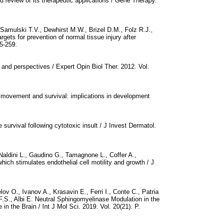
ed review of its therapeutic applications / Gene Therapy.
 Samulski T.V., Dewhirst M.W., Brizel D.M., Folz R.J.,
ets for prevention of normal tissue injury after
55-259.
s and perspectives / Expert Opin Biol Ther. 2012. Vol.
l movement and survival: implications in development
e survival following cytotoxic insult / J Invest Dermatol.
Naldini L., Gaudino G., Tamagnone L., Coffer A.,
ich stimulates endothelial cell motility and growth / J
lov O., Ivanov A., Krasavin E., Ferri I., Conte C., Patria
F.S., Albi E. Neutral Sphingomyelinase Modulation in the
 the Brain / Int J Mol Sci. 2019. Vol. 20(21). P.