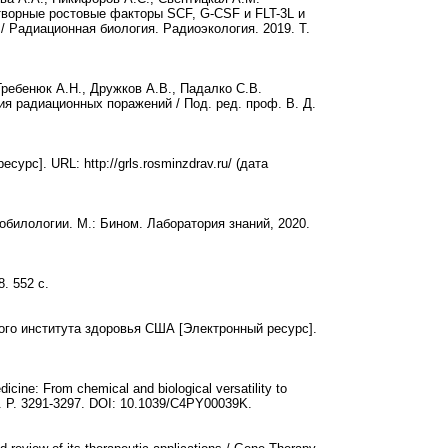
ворные ростовые факторы SCF, G-CSF и FLT-3L и
 Радиационная биология. Радиоэкология. 2019. Т.
Гребенюк А.Н., Дружков А.В., Падалко С.В.
я радиационных поражений / Под. ред. проф. В. Д.
рс]. URL: http://grls.rosminzdrav.ru/ (дата
обилологии. М.: Бином. Лаборатория знаний, 2020.
. 552 с.
го института здоровья США [Электронный ресурс].
dicine: From chemical and biological versatility to
. 5. P. 3291-3297. DOI: 10.1039/C4PY00039K.