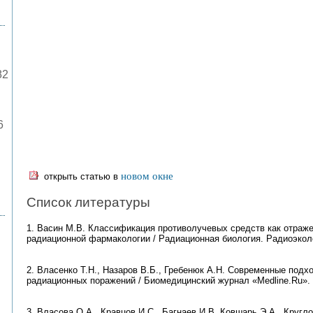
82
6
новом окне
открыть статью в
Список литературы
1. Васин M.B. Классификация противолучевых средств как отраже
радиационной фармакологии / Радиационная биология. Радиоэкологи
2. Власенко Т.Н., Назаров В.Б., Гребенюк А.Н. Современные под
радиационных поражений / Биомедицинский журнал «Medline.Ru». 20
3. Власова О.А., Кравцов И.С., Багнаев И.В, Ковшарь Э.А., Кругл