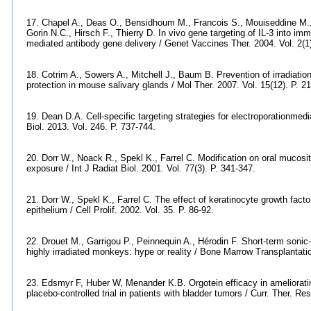
17. Chapel A., Deas O., Bensidhoum M., Francois S., Mouiseddine M.,
Gorin N.C., Hirsch F., Thierry D. In vivo gene targeting of IL-3 into i
mediated antibody gene delivery / Genet Vaccines Ther. 2004. Vol. 2(1
18. Cotrim A., Sowers A., Mitchell J., Baum B. Prevention of irradiati
protection in mouse salivary glands / Mol Ther. 2007. Vol. 15(12). P. 2
19. Dean D.A. Cell-specific targeting strategies for electroporationmed
Biol. 2013. Vol. 246. P. 737-744.
20. Dorr W., Noack R., Spekl K., Farrel C. Modification on oral mucositi
exposure / Int J Radiat Biol. 2001. Vol. 77(3). P. 341-347.
21. Dorr W., Spekl K., Farrel C. The effect of keratinocyte growth fact
epithelium / Cell Prolif. 2002. Vol. 35. P. 86-92.
22. Drouet M., Garrigou P., Peinnequin A., Hérodin F. Short-term soni
highly irradiated monkeys: hype or reality / Bone Marrow Transplantatio
23. Edsmyr F, Huber W, Menander K.B. Orgotein efficacy in ameliorating 
placebo-controlled trial in patients with bladder tumors / Curr. Ther. Res