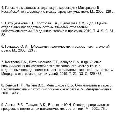
4. Гипоксия: механизмы, адаптация, коррекция / Материалы 5
Российской кон-ференции с международным участием. М., 2008. 128 с.
5. Батоцыренова Е.Г., Кострова Т.А., Щепеткова К.М. и др. Оценка
отдаленных последствий острых тяжелых отравлений
нейротоксикантами // Медицина: теория и практика. 2019. Т. 4. S. С. 81-
82.
6. Гомазков О. А. Нейрохимия ишемических и возрастных патологий
мозга. М., 2003. 323 с.
7. Кострова Т.А., Батоцыренова Е.Г., Кашуро В.А. и др. Оценка
биохимических показателей в тканях головного мозга у крыс в
отдалeнный период после тяжeлого отравления тиопенталом натрия //
Медицина экстремальных ситуаций. 2019. Т. 21. N3. С. 429-435.
8. Зенков Н.К., Лапкин В.З., Меньщикова Е.Б. Окислительный стресс.
Биохими-ческие и патофизиологические аспекты. М. Интерпериодика:
2001. 343 с.
9. Лапкин В.З., Тихадзе А.К., Беленков Ю.Н. Свободнорадикальные
процессы в норме и при патологических состояниях. М., 2001. 78 с.