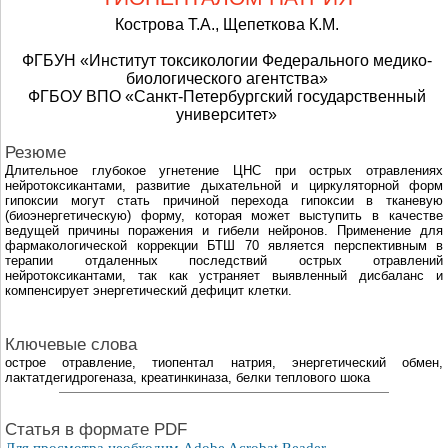
Кострова Т.А., Щепеткова К.М.
ФГБУН «Институт токсикологии Федерального медико-
биологического агентства»
ФГБОУ ВПО «Санкт-Петербургский государственный
университет»
Резюме
Длительное глубокое угнетение ЦНС при острых отравлениях
нейротоксикантами, развитие дыхательной и циркуляторной форм
гипоксии могут стать причиной перехода гипоксии в тканевую
(биоэнергетическую) форму, которая может выступить в качестве
ведущей причины поражения и гибели нейронов. Применение для
фармакологической коррекции БТШ 70 является перспективным в
терапии отдаленных последствий острых отравлений
нейротоксикантами, так как устраняет выявленный дисбаланс и
компенсирует энергетический дефицит клетки.
Ключевые слова
острое отравление, тиопентал натрия, энергетический обмен,
лактатдегидрогеназа, креатинкиназа, белки теплового шока
Cтатья в формате PDF
Для просмотра необходим Adobe Acrobat Reader