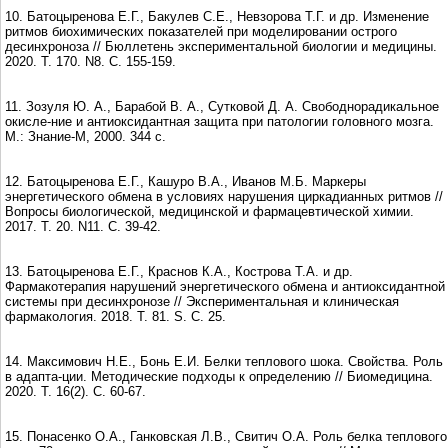
10. Батоцыренова Е.Г., Бакулев С.Е., Невзорова Т.Г. и др. Изменение
ритмов биохимических показателей при моделировании острого
десинхроноза // Бюллетень экспериментальной биологии и медицины.
2020. Т. 170. N8. С. 155-159.
11. Зозуля Ю. А., Барабой В. А., Сутковой Д. А. Свободнорадикальное
окисле-ние и антиоксидантная защита при патологии головного мозга.
М.: Знание-М, 2000. 344 с.
12. Батоцыренова Е.Г., Кашуро В.А., Иванов М.Б. Маркеры
энергетического обмена в условиях нарушения циркадианных ритмов //
Вопросы биологической, медицинской и фармацевтической химии.
2017. Т. 20. N11. С. 39-42.
13. Батоцыренова Е.Г., Краснов К.А., Кострова Т.А. и др.
Фармакотерапия нарушений энергетического обмена и антиоксидантной
системы при десинхронозе // Экспериментальная и клиническая
фармакология. 2018. Т. 81. S. С. 25.
14. Максимович Н.Е., Бонь Е.И. Белки теплового шока. Свойства. Роль
в адапта-ции. Методические подходы к определению // Биомедицина.
2020. Т. 16(2). С. 60-67.
15. Понасенко О.А., Ганковская Л.В., Свитич О.А. Роль белка теплового