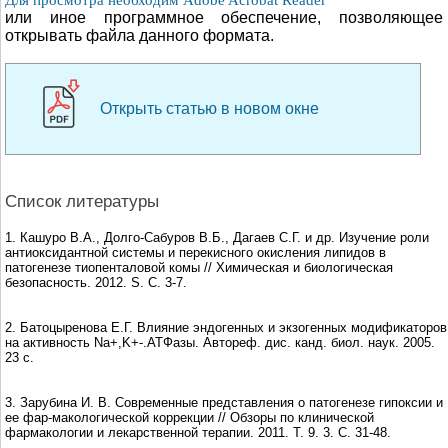
или иное программное обеспечение, позволяющее
открывать файла данного формата.
Открыть статью в новом окне
Список литературы
1. Кашуро В.А., Долго-Сабуров В.Б., Дагаев С.Г. и др. Изучение роли
антиоксидантной системы и перекисного окисления липидов в
патогенезе тиопенталовой комы // Химическая и биологическая
безопасность. 2012. S. С. 3-7.
2. Батоцыренова Е.Г. Влияние эндогенных и экзогенных модификаторов
на активность Na+,K+-.АТФазы. Автореф. дис. канд. биол. наук. 2005.
23 с.
3. Зарубина И. В. Современные представления о патогенезе гипоксии и
ее фар-макологической коррекции // Обзоры по клинической
фармакологии и лекарственной терапии. 2011. Т. 9. 3. С. 31-48.