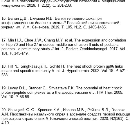
шока 70 в патогенезе сердечно-сосудистой патологии // Медицинская
иммунология. 2019. Т. 21(2). С. 201-208.
16. Белан Д.В., Екимова И.В. Белки теплового шока при
конформационных болезнях мозга // Российский физиологический
журнал им. И.М. Сеченова. 2019. Т. 105. N12. С. 1465-1485.
17. Min H.J., Choe J.W., Chang M.Y. et al. The expression and correlation
of Hsp 70 and Hsp 27 in serous middle ear effusion fl uids of pediatric
patients - a preliminary study // Int. J. Pediatr. Otorhinolaryngol. 2017. Vol.
101. P. 145-149.
18. Hilf N., Singh-Jasuja H., Schild H. The heat shock protein gp96 links
innate and specifi c immunity // Int. J. Hyperthermia. 2002. Vol. 18. P. 521-
533.
19. Levey D.L., Brander C., Srivastava P.K. The potential of heat chock
protein-peptide complexes as a therapeutic vaccine // J. HIV Ther. 2005.
Vol. 10. P. 56-59.
20. Ивницкий Ю.Ю., Краснов К.А., Иванов М.Б., Рейнюк В.Л., Головко
А.И. Перспективы назального спрея в арсенале средств первой помощи
при острых отравлениях // Токсикологический вестник. 2020. N2(161). С.
4-10.