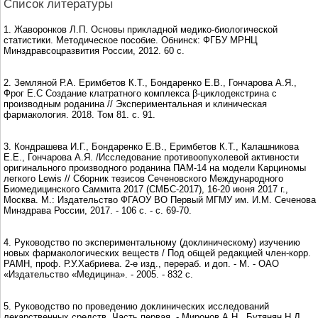
Список литературы
1. Жаворонков Л.П. Основы прикладной медико-биологической
статистики. Методическое пособие. Обнинск: ФГБУ МРНЦ
Минздравсоцразвития России, 2012. 60 с.
2. Земляной Р.А. Еримбетов К.Т., Бондаренко Е.В., Гончарова А.Я.,
Фрог Е.С Создание клатратного комплекса β-циклодекстрина с
производным роданина // Экспериментальная и клиническая
фармакология. 2018. Том 81. с. 91.
3. Кондрашева И.Г., Бондаренко Е.В., Еримбетов К.Т., Калашникова
Е.Е., Гончарова А.Я. /Исследование противоопухолевой активности
оригинального производного роданина ПАМ-14 на модели Карциномы
легкого Lewis // Сборник тезисов Сеченовского Международного
Биомедицинского Саммита 2017 (СМБС-2017), 16-20 июня 2017 г.,
Москва. М.: Издательство ФГАОУ ВО Первый МГМУ им. И.М. Сеченова
Минздрава России, 2017. - 106 с. - c. 69-70.
4. Руководство по экспериментальному (доклиническому) изучению
новых фармакологических веществ / Под общей редакцией член-корр.
РАМН, проф. Р.У.Хабриева. 2-е изд., перераб. и доп. - М. - ОАО
«Издательство «Медицина». - 2005. - 832 с.
5. Руководство по проведению доклинических исследований
лекарственных средств. Часть первая. - Миронов А.Н., Бутянян Н.Д.,