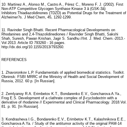
10. Martinez A., Alonso M., Castro A., Pérez C., Moreno F. J. (2002). First
Non-ATP Competitive Glycogen Synthase Kinase 3 â (GSK-3â)
Inhibitors:Thiadiazolidinones (TDZD) as Potential Drugs for the Treatment of
Alzheimer?s. J Med Chem, 45, 1292-1299.
11. Ravinder Singh Bhatti. Recent Pharmacological Developments on
Rhodanines and 2,4-Thiazolidinediones / Ravinder Singh Bhatti, Sakshi
Shah, Suresh, Pawan Krishan, Jagir S. Sandhu //Int. J. Med. Chem.-2013.-
Vol 2013. Article ID 793260 - 16 pages.
http://dx.doi.org/10.1155/2013/793260.
REFERENCES
1. Zhavoronkov L.P. Fundamentals of applied biomedical statistics. Toolkit.
Obninsk: FSBI MRRC of the Ministry of Health and Social Development of
Russia, 2012. 60 p. [In Russian].
2. Zemlyanoy R.A. Erimbetov K.T., Bondarenko E.V., Goncharova A.Ya.,
Frog E.S. Development of a clathrate complex of β-cyclodextrin with a
derivative of rhodanine // Experimental and Clinical Pharmacology. 2018.Vol.
81. p. 91. [In Russian].
3. Kondrasheva I.G., Bondarenko E.V., Erimbetov K.T., Kalashnikova E.E.,
Goncharova A.Ya. / Study of the antitumor activity of the original PAM-14