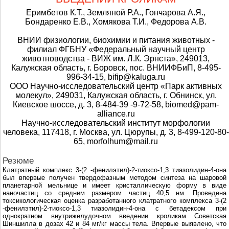
Еримбетов К.Т., Земляной Р.А., Гончарова А.Я.,
Бондаренко Е.В., Хомякова Т.И., Федорова А.В.
ВНИИ физиологии, биохимии и питания животных -
филиал ФГБНУ «Федеральный научный центр
животноводства - ВИЖ им. Л.К. Эрнста», 249013,
Калужская область, г. Боровск, пос. ВНИИФБиП, 8-495-
996-34-15, bifip@kaluga.ru
ООО Научно-исследовательский центр «Парк активных
молекул», 249031, Калужская область, г. Обнинск, ул.
Киевское шоссе, д. 3, 8-484-39 -9-72-58, biomed@pam-
alliance.ru
Научно-исследовательский институт морфологии
человека, 117418, г. Москва, ул. Цюрупы, д. 3, 8-499-120-80-
65, morfolhum@mail.ru
Резюме
Клатратный комплекс 3-(2 -фенилэтил)-2-тиоксо-1,3 тиазолидин-4-она
был впервые получен твeрдофазным методом синтеза на шаровой
планетарной мельнице и имеет кристаллическую форму в виде
наночастиц со средним размером частиц 40,5 нм. Проведена
токсикологическая оценка разработанного клатратного комплекса 3-(2
-фенилэтил)-2-тиоксо-1,3 тиазолидин-4-она с бетадексом при
однократном внутрижелудочном введении кроликам Советская
Шиншилла в дозах 42 и 84 мг/кг массы тела. Впервые выявлено, что