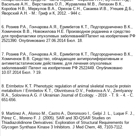
Васильев А.Н.,. Верстакова О.Л., Журавлева М.В., Лепахин В.К.,
Коробов Н.В., Меркулов В.А., Орехов С.Н., Сакаева И.В., Утешев Д.Б.,
Яворский А.Н. - М.: Гриф и К, 2012. - 944 с.
6. Розиев Р.А., Гончарова А.Я., Еримбетов К.Т., Подгородниченко В.К.,
Хомиченок В.В., Новожилова Н.Е. Производное роданина и средство
для профилактики опухолевых заболеваний//Патент на изобретение РФ
2521390. Опубликовано 27.06.2014 Бюл. 18.
7. Розиев Р.А., Гончарова А.Я., Еримбетов К.Т., Подгородниченко В.К.,
Хомиченок В.В. Средство, обладающее антипролиферативным и
антиметастатическим действием, для лечения опухолевых
заболеваний// Патент на изобретение РФ 2522449. Опубликовано
10.07.2014 Бюл. ? 19.
8. Erimbetov K.T. Phenotypic regulation of animal skeletal muscle protein
metabolism / Erimbetov K.T., Obvintseva O.V., Fedorova A.V., Zemlyanoy
R.A., Solovieva A.G. // Ukrainian Journal of Ecology. - 2019. - Т. 9. - 4. - С.
651-656.
9. Martinez A., Alonso M., Castro A., Dorronsoro I., Gelpí J. L., Luque F. J.,
Pérez C., Moreno F. J. (2005). SAR and 3D-QSAR Studies on
Thiadiazolidinone Derivatives: Exploration of Structural Requirements for
Glycogen Synthase Kinase 3 Inhibitors. J Med Chem, 48, 7103-7112.