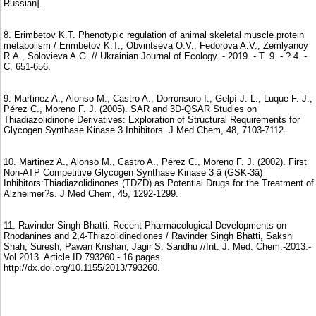
Russian].
8. Erimbetov K.T. Phenotypic regulation of animal skeletal muscle protein
metabolism / Erimbetov K.T., Obvintseva O.V., Fedorova A.V., Zemlyanoy
R.A., Solovieva A.G. // Ukrainian Journal of Ecology. - 2019. - Т. 9. - ? 4. -
С. 651-656.
9. Martinez A., Alonso M., Castro A., Dorronsoro I., Gelpí J. L., Luque F. J.,
Pérez C., Moreno F. J. (2005). SAR and 3D-QSAR Studies on
Thiadiazolidinone Derivatives: Exploration of Structural Requirements for
Glycogen Synthase Kinase 3 Inhibitors. J Med Chem, 48, 7103-7112.
10. Martinez A., Alonso M., Castro A., Pérez C., Moreno F. J. (2002). First
Non-ATP Competitive Glycogen Synthase Kinase 3 â (GSK-3â)
Inhibitors:Thiadiazolidinones (TDZD) as Potential Drugs for the Treatment of
Alzheimer?s. J Med Chem, 45, 1292-1299.
11. Ravinder Singh Bhatti. Recent Pharmacological Developments on
Rhodanines and 2,4-Thiazolidinediones / Ravinder Singh Bhatti, Sakshi
Shah, Suresh, Pawan Krishan, Jagir S. Sandhu //Int. J. Med. Chem.-2013.-
Vol 2013. Article ID 793260 - 16 pages.
http://dx.doi.org/10.1155/2013/793260.