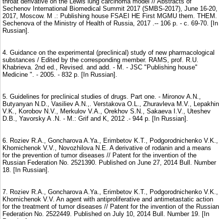
throat derivative on the Lewis lung carcinoma model // Abstracts of
Sechenov International Biomedical Summit 2017 (SMBS-2017), June 16-20,
2017, Moscow. M .: Publishing house FSAEI HE First MGMU them. THEM.
Sechenova of the Ministry of Health of Russia, 2017 .-- 106 p. - c. 69-70. [In
Russian].
4. Guidance on the experimental (preclinical) study of new pharmacological
substances / Edited by the corresponding member. RAMS, prof. R.U.
Khabrieva. 2nd ed., Revised. and add. - M. - JSC "Publishing house"
Medicine ". - 2005. - 832 p. [In Russian].
5. Guidelines for preclinical studies of drugs. Part one. - Mironov A.N.,
Butyanyan N.D., Vasiliev A.N.,. Verstakova O.L., Zhuravleva M.V., Lepakhin
V.K., Korobov N.V., Merkulov V.A., Orekhov S.N., Sakaeva I.V., Uteshev
D.B., Yavorsky A .N. - M.: Grif and K, 2012 .- 944 p. [In Russian].
6. Roziev R.A., Goncharova A.Ya., Erimbetov K.T., Podgorodnichenko V.K.,
Khomichenok V.V., Novozhilova N.E. A derivative of rodanin and a means
for the prevention of tumor diseases // Patent for the invention of the
Russian Federation No. 2521390. Published on June 27, 2014 Bull. Number
18. [In Russian].
7. Roziev R.A., Goncharova A.Ya., Erimbetov K.T., Podgorodnichenko V.K.,
Khomichenok V.V. An agent with antiproliferative and antimetastatic action
for the treatment of tumor diseases // Patent for the invention of the Russian
Federation No. 2522449. Published on July 10, 2014 Bull. Number 19. [In