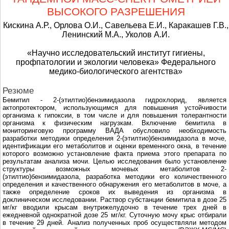
ВЫСОКОГО РАЗРЕШЕНИЯ
Кискина А.Р., Орлова О.И., Савельева Е.И., Каракашев Г.В.,
Ленинский М.А., Уколов А.И.
«Научно исследовательский институт гигиены,
профпатологии и экологии человека» Федерального
медико-биологического агентства»
Резюме
Бемитил - 2-(этилтио)бензимидазола гидрохлорид, является
актопротектором, использующимся для повышения устойчивости
организма к гипоксии, в том числе и для повышения толерантности
организма к физическим нагрузкам. Включение бемитила в
мониторинговую программу ВАДА обусловило необходимость
разработки методики определения 2-(этилтио)бензимидазола в моче,
идентификации его метаболитов и оценки временного окна, в течение
которого возможно установление факта приема этого препарата по
результатам анализа мочи. Целью исследования было установление
структуры возможных мочевых метаболитов 2-
(этилтио)бензимидазола, разработка методики его количественного
определения и качественного обнаружения его метаболитов в моче, а
также определение сроков их выведения из организма в
доклиническом исследовании. Раствор субстанции бемитила в дозе 25
мг/кг вводили крысам внутрижелудочно в течение трех дней в
ежедневной однократной дозе 25 мг/кг. Суточную мочу крыс отбирали
в течение 29 дней. Анализ полученных проб осуществляли методом