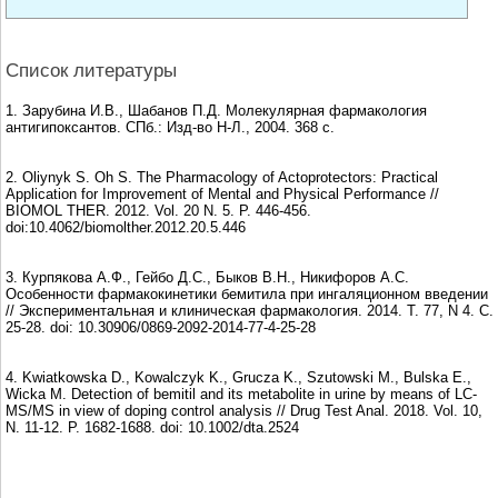
Список литературы
1. Зарубина И.В., Шабанов П.Д. Молекулярная фармакология
антигипоксантов. СПб.: Изд-во Н-Л., 2004. 368 с.
2. Oliynyk S. Oh S. The Pharmacology of Actoprotectors: Practical
Application for Improvement of Mental and Physical Performance //
BIOMOL THER. 2012. Vol. 20 N. 5. P. 446-456.
doi:10.4062/biomolther.2012.20.5.446
3. Курпякова А.Ф., Гейбо Д.С., Быков В.Н., Никифоров А.С.
Особенности фармакокинетики бемитила при ингаляционном введении
// Экспериментальная и клиническая фармакология. 2014. T. 77, N 4. C.
25-28. doi: 10.30906/0869-2092-2014-77-4-25-28
4. Kwiatkowska D., Kowalczyk K., Grucza K., Szutowski M., Bulska E.,
Wicka M. Detection of bemitil and its metabolite in urine by means of LC-
MS/MS in view of doping control analysis // Drug Test Anal. 2018. Vol. 10,
N. 11-12. P. 1682-1688. doi: 10.1002/dta.2524