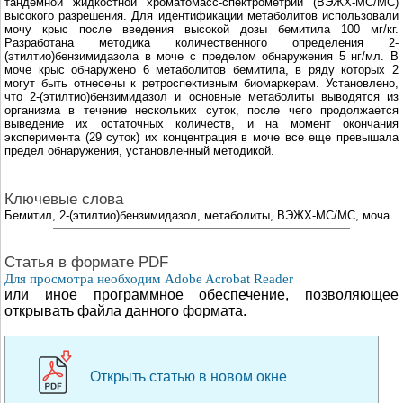
тандемной жидкостной хроматомасс-спектрометрии (ВЭЖХ-МС/МС)
высокого разрешения. Для идентификации метаболитов использовали
мочу крыс после введения высокой дозы бемитила 100 мг/кг.
Разработана методика количественного определения 2-
(этилтио)бензимидазола в моче с пределом обнаружения 5 нг/мл. В
моче крыс обнаружено 6 метаболитов бемитила, в ряду которых 2
могут быть отнесены к ретроспективным биомаркерам. Установлено,
что 2-(этилтио)бензимидазол и основные метаболиты выводятся из
организма в течение нескольких суток, после чего продолжается
выведение их остаточных количеств, и на момент окончания
эксперимента (29 суток) их концентрация в моче все еще превышала
предел обнаружения, установленный методикой.
Ключевые слова
Бемитил, 2-(этилтио)бензимидазол, метаболиты, ВЭЖХ-МС/МС, моча.
Cтатья в формате PDF
Для просмотра необходим Adobe Acrobat Reader
или иное программное обеспечение, позволяющее
открывать файла данного формата.
Открыть статью в новом окне