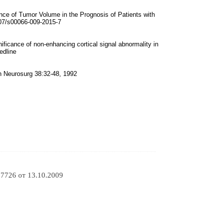
rtance of Tumor Volume in the Prognosis of Patients with
007/s00066-009-2015-7
nificance of non-enhancing cortical signal abnormality in
edline
in Neurosurg 38:32-48, 1992
7726 от 13.10.2009