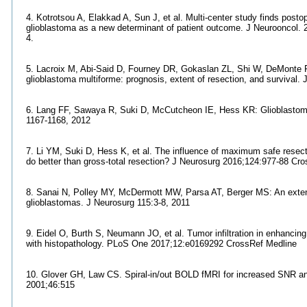
4. Kotrotsou A, Elakkad A, Sun J, et al. Multi-center study finds post
glioblastoma as a new determinant of patient outcome. J Neurooncol. 
4.
5. Lacroix M, Abi-Said D, Fourney DR, Gokaslan ZL, Shi W, DeMonte F, e
glioblastoma multiforme: prognosis, extent of resection, and survival.
6. Lang FF, Sawaya R, Suki D, McCutcheon IE, Hess KR: Glioblastoma 
1167-1168, 2012
7. Li YM, Suki D, Hess K, et al. The influence of maximum safe resecti
do better than gross-total resection? J Neurosurg 2016;124:977-88 Cr
8. Sanai N, Polley MY, McDermott MW, Parsa AT, Berger MS: An extent
glioblastomas. J Neurosurg 115:3-8, 2011
9. Eidel O, Burth S, Neumann JO, et al. Tumor infiltration in enhancing
with histopathology. PLoS One 2017;12:e0169292 CrossRef Medline
10. Glover GH, Law CS. Spiral-in/out BOLD fMRI for increased SNR an
2001;46:515