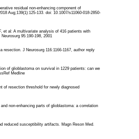
operative residual non-enhancing component of
2018 Aug;139(1):125-133. doi: 10.1007/s11060-018-2850-
t al: A multivariate analysis of 416 patients with
 J Neurosurg 95:190-198, 2001
resection. J Neurosurg 116:1166-1167, author reply
on of glioblastoma on survival in 1229 patients: can we
ossRef Medline
 of resection threshold for newly diagnosed
 and non-enhancing parts of glioblastoma: a correlation
d reduced susceptibility artifacts. Magn Reson Med.