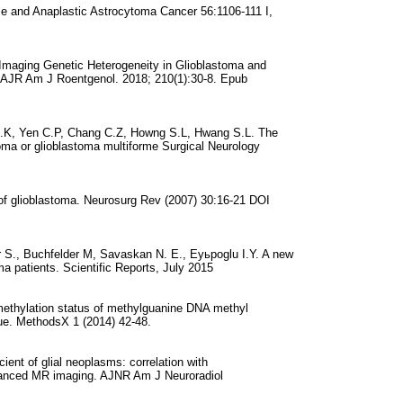
me and Anaplastic Astrocytoma Cancer 56:1106-111 I,
Imaging Genetic Heterogeneity in Glioblastoma and
. AJR Am J Roentgenol. 2018; 210(1):30-8. Epub
 J.K, Yen C.P, Chang C.Z, Howng S.L, Hwang S.L. The
ytoma or glioblastoma multiforme Surgical Neurology
 of glioblastoma. Neurosurg Rev (2007) 30:16-21 DOI
r S., Buchfelder M, Savaskan N. E., Eyьpoglu I.Y. A new
ma patients. Scientific Reports, July 2015
g methylation status of methylguanine DNA methyl
ue. MethodsX 1 (2014) 42-48.
ient of glial neoplasms: correlation with
hanced MR imaging. AJNR Am J Neuroradiol