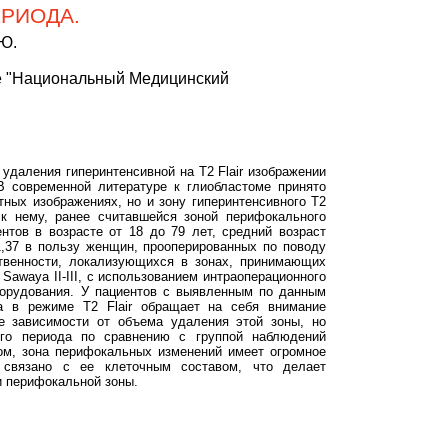
РИОДА.
.Ю.
е "Национальный Медицинский
даления гиперинтенсивной на Т2 Flair изображении
В современной литературе к глиобластоме принято
тных изображениях, но и зону гиперинтенсивного Т2
 к нему, ранее считавшейся зоной перифокального
нтов в возрасте от 18 до 79 лет, средний возраст
1,37 в пользу женщин, прооперированных по поводу
ственности, локализующихся в зонах, принимающих
Sawaya II-III, с использованием интраоперационного
борудования. У пациентов с выявленным по данным
ла в режиме Т2 Flair обращает на себя внимание
е зависимости от объема удаления этой зоны, но
ого периода по сравнению с группой наблюдений
зом, зона перифокальных изменений имеет огромное
 связано с ее клеточным составом, что делает
и перифокальной зоны.