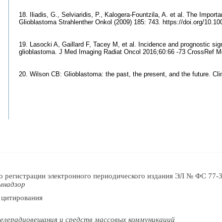
18. Iliadis, G., Selviaridis, P., Kalogera-Fountzila, A. et al. The Impo
Glioblastoma Strahlenther Onkol (2009) 185: 743. https://doi.org/10.1
19. Lasocki A, Gaillard F, Tacey M, et al. Incidence and prognostic sig
glioblastoma. J Med Imaging Radiat Oncol 2016;60:66 -73 CrossRef M
20. Wilson CB: Glioblastoma: the past, the present, and the future. Cl
о регистрации электронного периодического издания ЭЛ № ФС 77-3
мнадзор
 цитирования
елерадиовещания и средств массовых коммуникаций