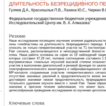
ДЛИТЕЛЬНОСТЬ БЕЗРЕЦИДИВНОГО ПЕ
Гуляев Д.А., Красношлык П.В., Лахина Ю.С., Чиркин В
Федеральное государственное бюджетное учреждени
Исследовательский Центр им. В. А. Алмазова"
Резюме
Наше исследование посвящено изучению влияния радикальности у
зоны глиобластомы на длительность безрецидивного периода. 
относить не только гиперинтенсивный участок на Т1 постконтрас
Flair сигнала, располагающегося в непосредственной близости
отека. Наша работа основана на серии из 19 наблюдений пацие
которых составил 47,29 лет, половое соотношение составило 1:
внутримозговых глиальных опухолей высокой степени злокаче
участие в выполнении двигательной и речевой функции по шкале 
электрофизиологического мониторинга и нейронавигационного о
МР-контроля сохраненным участком гиперинтенсивного сигна
отсутствие значимых различий в продолжительности жизни вн
достоверно значимая низкая продолжительность безрецидивн
тотального удаления опухоли вместе с зоной Flair. Таким обра
значение в прогнозе течения заболевания, что может быть
целесообразным проведение исследования по изучению цитологи
Ключевые слова