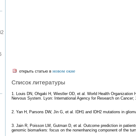
82
6
новом окне
открыть статью в
Список литературы
1. Louis DN, Ohgaki H, Wiestler OD, et al. World Health Organization Hi
Nervous System. Lyon: International Agency for Research on Cancer;
2. Yan H, Parsons DW, Jin G, et al. IDH1 and IDH2 mutations in glio
3. Jain R, Poisson LM, Gutman D, et al. Outcome prediction in patients
genomic biomarkers: focus on the nonenhancing component of the tum