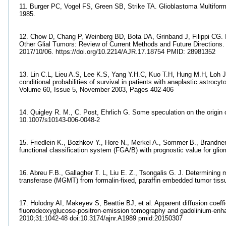
11. Burger PC, Vogel FS, Green SB, Strike TA. Glioblastoma Multifor
1985.
12. Chow D, Chang P, Weinberg BD, Bota DA, Grinband J, Filippi CG. 
Other Glial Tumors: Review of Current Methods and Future Directions
2017/10/06. https://doi.org/10.2214/AJR.17.18754 PMID: 28981352
13. Lin C.L, Lieu A.S, Lee K.S, Yang Y.H.C, Kuo T.H, Hung M.H, Loh
conditional probabilities of survival in patients with anaplastic astroc
Volume 60, Issue 5, November 2003, Pages 402-406
14. Quigley R. M., C. Post, Ehrlich G. Some speculation on the origin
10.1007/s10143-006-0048-2
15. Friedlein K., Bozhkov Y., Hore N., Merkel A., Sommer B., Brandne
functional classification system (FGA/B) with prognostic value for glio
16. Abreu F.B., Gallagher T. L, Liu E. Z., Tsongalis G. J. Determinin
transferase (MGMT) from formalin-fixed, paraffin embedded tumor tiss
17. Holodny AI, Makeyev S, Beattie BJ, et al. Apparent diffusion coeffic
fluorodeoxyglucose-positron-emission tomography and gadolinium-en
2010;31:1042-48 doi:10.3174/ajnr.A1989 pmid:20150307