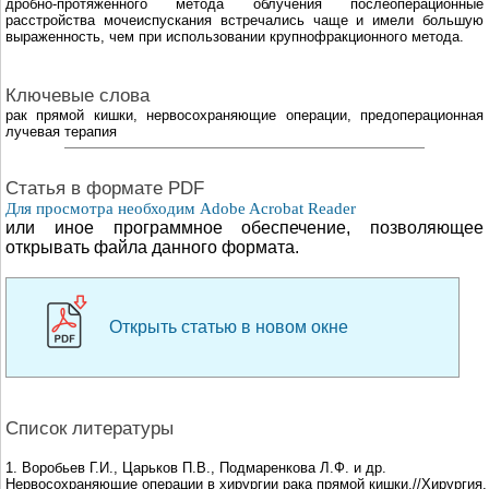
дробно-протяженного метода облучения послеоперационные
расстройства мочеиспускания встречались чаще и имели большую
выраженность, чем при использовании крупнофракционного метода.
Ключевые слова
рак прямой кишки, нервосохраняющие операции, предоперационная
лучевая терапия
Cтатья в формате PDF
Для просмотра необходим Adobe Acrobat Reader
или иное программное обеспечение, позволяющее
открывать файла данного формата.
Открыть статью в новом окне
Список литературы
1. Воробьев Г.И., Царьков П.В., Подмаренкова Л.Ф. и др.
Нервосохраняющие операции в хирургии рака прямой кишки.//Хирургия.