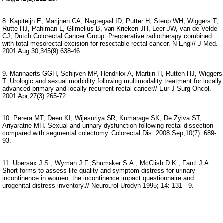
8. Kapiteijn E, Marijnen CA, Nagtegaal ID, Putter H, Steup WH, Wiggers T,
Rutte HJ, Pahlman L, Glimelius B, van Krieken JH, Leer JW, van de Velde
CJ; Dutch Colorectal Cancer Group. Preoperative radiotherapy combined
with total mesorectal excision for resectable rectal cancer. N Engl// J Med.
2001 Aug 30;345(9):638-46.
9. Mannaerts GGH, Schijven MP, Hendrikx A, Martijn H, Rutten HJ, Wiggers
T. Urologic and sexual morbidity following multimodality treatment for locally
advanced primary and locally recurrent rectal cancer// Eur J Surg Oncol.
2001 Apr;27(3):265-72.
10. Perera MT, Deen KI, Wijesuriya SR, Kumarage SK, De Zylva ST,
Ariyaratne MH. Sexual and urinary dysfunction following rectal dissection
compared with segmental colectomy. Colorectal Dis. 2008 Sep;10(7): 689-
93.
11. Ubersax J.S., Wyman J.F.,Shumaker S.A., McClish D.K., Fantl J.A.
Short forms to assess life quality and symptom distress for urinary
incontinence in women: the incontinence impact questionnaire and
urogenital distress inventory.// Neurourol Urodyn 1995; 14: 131 - 9.