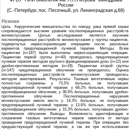
России
(С.-Петербург, пос. Песочный, ул. Ленинградская д.68)
Резюме
Цель: Хирургические вмешательства по поводу рака прямой кишки
сопровождаются высоким уровнем послеоперационных расстройств
мочеиспускания. Целью исследования является изучение
послеоперационных расстройств мочеиспускания у группы пациентов,
подвергнутых нервосохраняющим операциям после различных
вариантов предоперационной лучевой терапии. Методы: Всем
пациентам (n=187) были выполнены нервосохраняющие операции.
Пациентам первой группы (n=40) проводилась предоперационная
лучевая терапия методом крупного фракционирования дозы (n=22) или
дробно-протяженным методом (n=18). Пациентам второй группы
(n=147) предоперационное облучение не проводилось. Оценка
послеоперационных расстройств мочеиспускания проводилась
методом анкетирования. Результаты: Тазовые вегетативные нервы
полностью сохранены у 73,5% больных, не получавших
предоперационной лучевой терапии; у 68,2% больных, получавших
крупнофракционное облучение; у 38,9% больных, получавших дробно-
протяженное облучение. Послеоперационные нарушения
мочеиспускания имели место у 14,3% больных, не получавших
предоперационной лучевой терапии; у 13,6% больных, получавших
крупнофракционное облучение; у 33,3% больных, получавших дробно-
протяженное облучение. Выводы: Возможность идентификации и
сохранения тазовых вегетативных нервов зависела от метода
проведения предоперационной лучевой терапии. При операциях без
предшествующей лучевой терапии, а так же при использовании