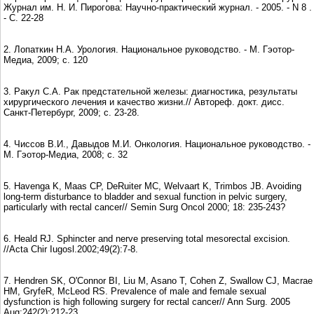
Журнал им. Н. И. Пирогова: Научно-практический журнал. - 2005. - N 8 .
- С. 22-28
2. Лопаткин Н.А. Урология. Национальное руководство. - М. Гэотор-
Медиа, 2009; с. 120
3. Ракул С.А. Рак предстательной железы: диагностика, результаты
хирургического лечения и качество жизни.// Автореф. докт. дисс.
Санкт-Петербург, 2009; с. 23-28.
4. Чиссов В.И., Давыдов М.И. Онкология. Национальное руководство. -
М. Гэотор-Медиа, 2008; с. 32
5. Havenga K, Maas CP, DeRuiter MC, Welvaart K, Trimbos JB. Avoiding
long-term disturbance to bladder and sexual function in pelvic surgery,
particularly with rectal cancer// Semin Surg Oncol 2000; 18: 235-243?
6. Heald RJ. Sphincter and nerve preserving total mesorectal excision.
//Acta Chir Iugosl.2002;49(2):7-8.
7. Hendren SK, O'Connor BI, Liu M, Asano T, Cohen Z, Swallow CJ, Macrae
HM, GryfeR, McLeod RS. Prevalence of male and female sexual
dysfunction is high following surgery for rectal cancer// Ann Surg. 2005
Aug;242(2):212-23.