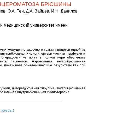
АНЦЕРОМАТОЗА БРЮШИНЫ
в, О.А. Тен, Д.А. Зайцев, И.Н. Данилов,
й медицинский университет имени
лях желудочно-кишечного тракта является одной из
 внутрибрюшная химиогипертермическая перфузия и
 операциями не могут в полной мере обеспечить
ента пациентов. Аэрозольная внутрибрюшинная
ы, показывает обнадеживающие результаты как при
пухоли, циторедуктивная хирургия, внутрибрюшинная
эрозольная внутрибрюшинная химиотерапия
 Reader)