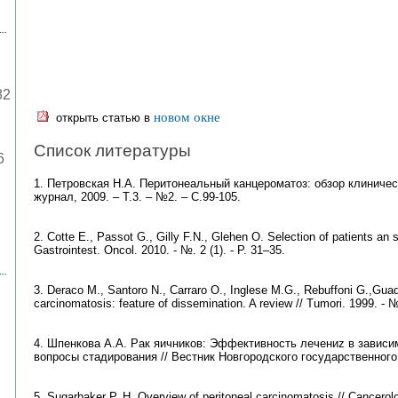
82
новом окне
открыть статью в
Список литературы
6
1. Петровская Н.А. Перитонеальный канцероматоз: обзор клиниче
журнал, 2009. – Т.3. – №2. – С.99-105.
2. Cotte E., Passot G., Gilly F.N., Glehen O. Selection of patients an 
Gastrointest. Oncol. 2010. - №. 2 (1). - P. 31–35.
3. Deraco M., Santoro N., Carraro O., Inglese M.G., Rebuffoni G.,Guad
carcinomatosis: feature of dissemination. A review // Tumori. 1999. - №
4. Шпенкова А.А. Рак яичников: Эффективность лечениz в зависи
вопросы стадирования // Вестник Новгородского государственного у
5. Sugarbaker P. H. Overview of peritoneal carcinomatosis // Cancerolo