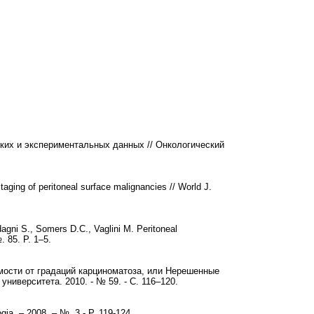
ских и экспериментальных данных // Онкологический
staging of peritoneal surface malignancies // World J.
agni S., Somers D.C., Vaglini M. Peritoneal
. 85. P. 1–5.
мости от градаций карциноматоза, или Нерешенные
ниверситета. 2010. - № 59. - С. 116–120.
gia. – 2008. – №. 3 - P. 119-124.