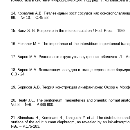
гомеостаза в системе микроциркуляции. Под ред. И.И.Новикова и Я.
14. Кораблев А.В. Петлевидный рост сосудов как основополагающи
99. – № 10. – С.45-52.
15. Baez S. B. Кesponse in the microcirculation / Fed. Proc. – 1968. 
16. Flessner M.F. The importance of the interstitium in peritoneal transp
17. Барон М.А. Реактивные структуры внутренних оболочек. Л.: Мед
18. Барон М.А. Локализация сосудов в толще серозы и ее барьерна
С.3 - 24.
19. Борисов А.В. Теория конструкции лимфангиона: Обзор // Морфо
20. Healy J.C. The peritoneum, mesenteries and omenta: normal anatom
Vol.8. – №6. – P.886-900.
21. Shinohara H., Kominami R., Taniguchi Y. et al. The distribution an
surface of the adult human diaphragm, as revealed by an ink-absorptio
№6. – P.175-183.