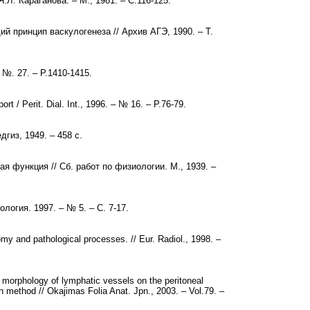
Л. Караганова. – М., 1981. – С.116-125.
й принцип васкулогенеза // Архив АГЭ, 1990. – Т.
– №. 27. – P.1410-1415.
ort / Perit. Dial. Int., 1996. – № 16. – P.76-79.
гиз, 1949. – 458 с.
я функция // Сб. работ по физиологии. М., 1939. –
логия. 1997. – № 5. – С. 7-17.
y and pathological processes. // Eur. Radiol., 1998. –
d morphology of lymphatic vessels on the peritoneal
n method // Okajimas Folia Anat. Jpn., 2003. – Vol.79. –