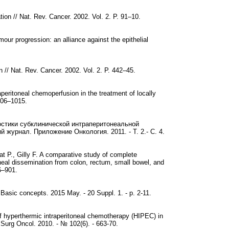
tion // Nat. Rev. Cancer. 2002. Vol. 2. P. 91–10.
ur progression: an alliance against the epithelial
 // Nat. Rev. Cancer. 2002. Vol. 2. P. 442–45.
peritoneal chemoperfusion in the treatment of locally
1006–1015.
ностики субклинической интраперитонеальной
журнал. Приложение Онкология. 2011. - Т. 2.- С. 4.
t P., Gilly F. A comparative study of complete
oneal dissemination from colon, rectum, small bowel, and
6–901.
asic concepts. 2015 May. - 20 Suppl. 1. - p. 2-11.
t of hyperthermic intraperitoneal chemotherapy (HIPEC) in
J Surg Oncol. 2010. - № 102(6). - 663-70.