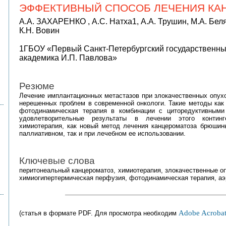
ЭФФЕКТИВНЫЙ СПОСОБ ЛЕЧЕНИЯ К
А.А. ЗАХАРЕНКО , А.С. Натха1, А.А. Трушин, М.А. Беляе
К.Н. Вовин
1ГБОУ «Первый Санкт-Петербургский государственны
академика И.П. Павлова»
Резюме
Лечение имплантационных метастазов при злокачественных опухо
нерешенных проблем в современной онкологи. Такие методы как
фотодинамическая терапия в комбинации с циторедуктивными
удовлетворительные результаты в лечении этого континг
химиотерапия, как новый метод лечения канцероматоза брюшин
паллиативном, так и при лечебном ее использовании.
Ключевые слова
перитонеальный канцероматоз, химиотерапия, злокачественные о
химиогипертермическая перфузия, фотодинамическая терапия, а
Adobe Acrobat
(статья в формате PDF. Для просмотра необходим