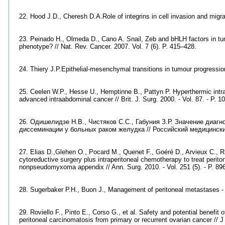
22. Hood J.D., Cheresh D.A.Role of integrins in cell invasion and migra
23. Peinado H., Olmeda D., Cano A. Snail, Zeb and bHLH factors in tumo
phenotype? // Nat. Rev. Cancer. 2007. Vol. 7 (6). P. 415–428.
24. Thiery J.P.Epithelial-mesenchymal transitions in tumour progression
25. Ceelen W.P., Hesse U., Hemptinne В., Pattyn P. Hyperthermic intra
advanced intraabdominal cancer // Brit. J. Surg. 2000. - Vol. 87. - P. 
26. Одишелидзе Н.В., Чистяков С.С., Габуния З.Р. Значение диаг
диссеминации у больных раком желудка // Российский медицинский 
27. Elias D.,Glehen O., Pocard M., Quenet F., Goéré D., Arvieux C., Ra
cytoreductive surgery plus intraperitoneal chemotherapy to treat perit
nonpseudomyxoma appendix // Ann. Surg. 2010. - Vol. 251 (5). - P. 89
28. Sugerbaker P.Н., Buon J., Management of peritoneal metastases - B
29. Roviello F., Pinto E., Corso G., et al. Safety and potential benefi
peritoneal carcinomatosis from primary or recurrent ovarian cancer // 