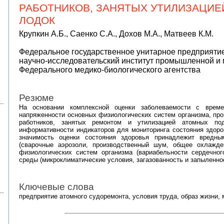
РАБОТНИКОВ, ЗАНЯТЫХ УТИЛИЗАЦИ
ЛОДОК
Крупкин А.Б., Саенко С.А., Дохов М.А., Матвеев К.М.
Федеральное государственное унитарное предприяти
научно-исследовательский институт промышленной и
Федерального медико-биологического агентства
Резюме
На основании комплексной оценки заболеваемости с времен
напряженности основных физиологических систем организма, про
работников, занятых ремонтом и утилизацией атомных по
информативности индикаторов для мониторинга состояния здоро
значимость оценки состояния здоровья принадлежит вредн
(сварочные аэрозоли, производственный шум, общее охлажде
физиологических систем организма (вариабельности сердечног
среды (микроклиматические условия, загазованность и запыленнос
Ключевые слова
предприятие атомного судоремонта, условия труда, образ жизни, 