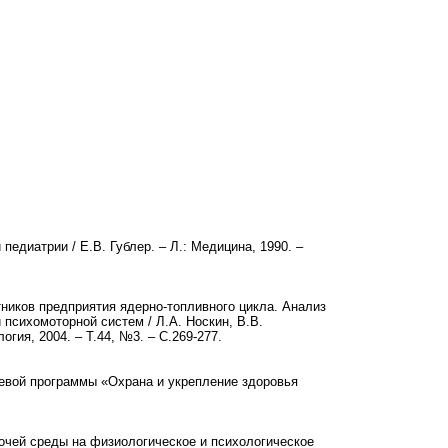
педиатрии / Е.В. Гублер. – Л.: Медицина, 1990. –
тников предприятия ядерно-топливного цикла. Анализ
психомоторной систем / Л.А. Носкин, В.В.
гия, 2004. – Т.44, №3. – С.269-277.
левой программы «Охрана и укрепление здоровья
очей среды на физиологическое и психологическое