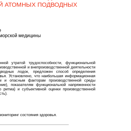
ЕЙ АТОМНЫХ ПОДВОДНЫХ
е
 морской медицины
ной утратой трудоспособности, функциональной
изводственной и внепроизводственной деятельности
дводных лодок, предложен способ определения
вья. Установлено, что наибольшая информационная
ым и опасным факторам производственной среды
ние), показателям функциональной напряженности
о ритма) и субъективной оценки производственной
ть).
мониторинг состояния здоровья.