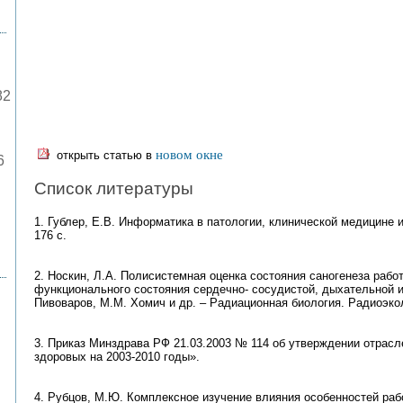
82
новом окне
открыть статью в
6
Список литературы
1. Гублер, Е.В. Информатика в патологии, клинической медицине и 
176 с.
2. Носкин, Л.А. Полисистемная оценка состояния саногенеза рабо
функционального состояния сердечно- сосудистой, дыхательной и 
Пивоваров, М.М. Хомич и др. – Радиационная биология. Радиоэколо
3. Приказ Минздрава РФ 21.03.2003 № 114 об утверждении отрас
здоровых на 2003-2010 годы».
4. Рубцов, М.Ю. Комплексное изучение влияния особенностей раб