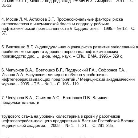
20 мая 2011 г., Казань/ под ред. акад. РАМН Н.Х. Амирова.– 2011. – С.
31-32.
4. Мосин Л.М. Астахова З.Т. Профессиональные факторы риска
атеросклероза и ишемической болезни сердца у рабочих
нефтехимической промышленности // Кардиология. – 1995.– № 12.– С.
57.
5. Бовтюшко В.Г. Индивидуальная оценка риска развития заболеваний в
проблеме мониторинга здоровья персонала нефтехимических
производств: дис. … д-ра. мед. наук. – СПб.: ВМА, 1996.– 329 с.
6. Чепурнов B.A., Бовтюшко В.Г., Поддубский Г.А., Софронов Г.А.,
Иванов А.А. Нарушения липидного обмена у работников
нефтеперерабатывающих предприятий // Медицинский академический
журнал. - 2005. - Т.5. - № 1. - С. 106 - 119.
7. Чепурнов В.А., Свистов А.С., Бовтюшко П.В. Влияние
продолжительности
трудового стажа на уровень холестерина в крови у работников
нефтеперерабатывающего предприятия // Вестник Российской Военно-
медицинской академии. – 2008. – № 1. –Т. 21. – С. 281–285.