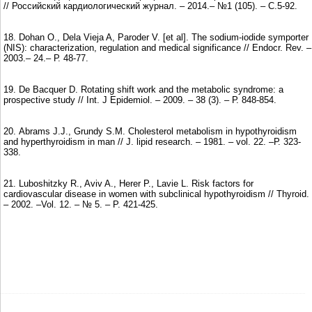
// Российский кардиологический журнал. – 2014.– №1 (105). – С.5-92.
18. Dohan O., Dela Vieja A, Paroder V. [et al]. The sodium-iodide symporter
(NIS): characterization, regulation and medical significance // Endocr. Rev. –
2003.– 24.– Р. 48-77.
19. De Bacquer D. Rotating shift work and the metabolic syndrome: a
prospective study // Int. J Epidemiol. – 2009. – 38 (3). – Р. 848-854.
20. Abrams J.J., Grundy S.M. Cholesterol metabolism in hypothyroidism
and hyperthyroidism in man // J. lipid research. – 1981. – vol. 22. –Р. 323-
338.
21. Luboshitzky R., Aviv A., Herer P., Lavie L. Risk factors for
cardiovascular disease in women with subclinical hypothyroidism // Thyroid.
– 2002. –Vol. 12. – № 5. – P. 421-425.