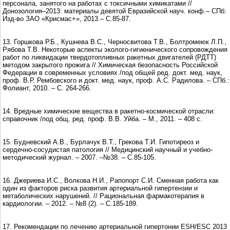
персонала, занятого на работах с токсичными химикатами //
Донозология–2013: материалы девятой Евразийской науч. конф.– СПб:
Изд-во ЗАО «Крисмас+», 2013.– С.85-87.
13. Горшкова Р.Б., Кушнева B.C., Черносвитова Т.В., Болтромеюк Л.П.,
Рябова Т.В. Некоторые аспекты эколого-гигиенического сопровождения
работ по ликвидации твердотопливных ракетных двигателей (РДТТ)
методом закрытого прожига // Химическая безопасность Российской
Федерации в современных условиях /под общей ред. докт. мед. наук,
проф. В.Р. Рембовского и докт. мед. наук, проф. А.С. Радилова. – СПб.:
Фолиант, 2010. – С. 264-266.
14. Вредные химические вещества в ракетно-космической отрасли:
справочник /под общ. ред. проф. В.В. Уйба. – М., 2011. – 408 с.
15. Будневский А.В., Бурлачук В.Т., Грекова Т.И. Гипотиреоз и
сердечно-сосудистая патология // Медицинский научный и учебно-
методический журнал. – 2007. –№38. – С.85-105.
16. Джериева И.С., Волкова Н.И., Рапопорт С.И. Сменная работа как
один из факторов риска развития артериальной гипертензии и
метаболических нарушений. // Рациональная фармакотерапия в
кардиологии. – 2012. – №8 (2). – С.185-189.
17. Рекомендации по лечению артериальной гипертонии ESH/ESC 2013