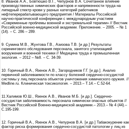
8. Иванов А.А., Бовтюшко В.Г., Чепурнов В.А. Сочетанное влияние
производственных химических факторов и напряженности труда на
липидный спектр крови у разных категорий работников
нефтеперерабатывающего предприятия / Материалы Российской
научно-практической конференции с международным участием
«Современные проблемы военной и экстремальной терапии» // Вестник
Российской военно-медицинской академии. Приложение. – 2005. – № 1
(14). – С. 286 – 289.
9. Сумина М.В., Жунтова Г.В., Азизова Т.В. [и др.] Результаты
скринингового обследования персонала, занятого утилизацией
вооружения и военной техники // Медицина труда и промышленная
экология. – 2012 – №8. – С. 34-39.
10. Горичный В.А., Язенок А.В., Загородников Г.Г. [и др.]. Анализ
первичной заболеваемости по классу болезней сердечно-сосудистой
системы у лиц персонала объектов уничтожения химического оружия. //
Medline.ru. Клиническая токсикология. – 2013.– Т.14.– С.52-64.
11.Халимов Ю.Ш., Язенок А.В., Иванов М.Б. [и др.]. Сердечно-
сосудистая заболеваемость персонала химически опасных объектов //
Вестник Российской Военно-медицинской академии.– 2013.– № 4 (44).–
С.195-199.
12. Горичный В.А., Язенок А.В., Чепурнов В.А. [и др.] Табакокурение как
фактор риска формирования сердечно-сосудистой патологии у лиц из