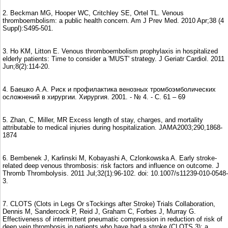
2. Beckman MG, Hooper WC, Critchley SE, Ortel TL. Venous
thromboembolism: a public health concern. Am J Prev Med. 2010 Apr;38 (4
Suppl):S495-501.
3. Ho KM, Litton E. Venous thromboembolism prophylaxis in hospitalized
elderly patients: Time to consider a 'MUST' strategy. J Geriatr Cardiol. 2011
Jun;8(2):114-20.
4. Баешко А.А. Риск и профилактика венозных тромбоэмболических
осложнений в хирургии. Хирургия. 2001. - № 4. - С. 61 – 69
5. Zhan, C, Miller, MR Excess length of stay, charges, and mortality
attributable to medical injuries during hospitalization. JAMA2003;290,1868-
1874
6. Bembenek J, Karlinski M, Kobayashi A, Czlonkowska A. Early stroke-
related deep venous thrombosis: risk factors and influence on outcome. J
Thromb Thrombolysis. 2011 Jul;32(1):96-102. doi: 10.1007/s11239-010-0548-
3.
7. CLOTS (Clots in Legs Or sTockings after Stroke) Trials Collaboration,
Dennis M, Sandercock P, Reid J, Graham C, Forbes J, Murray G.
Effectiveness of intermittent pneumatic compression in reduction of risk of
deep vein thrombosis in patients who have had a stroke (CLOTS 3): a