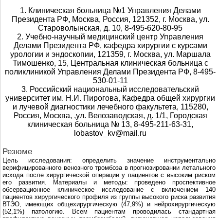
1. Клиническая больница №1 Управления Делами
Президента РФ, Москва, Россия, 121352, г. Москва, ул.
Староволынская, д. 10, 8-495-620-80-95
2. Учебно-научный медицинский центр Управления
Делами Президента РФ, кафедра хирургии с курсами
урологии и эндоскопии, 121359, г. Москва, ул. Маршала
Тимошенко, 15, Центральная клиническая больница с
поликлиникой Управления Делами Президента РФ, 8-495-
530-01-11
3. Российский национальный исследовательский
университет им. Н.И. Пирогова, Кафедра общей хирургии
и лучевой диагностики лечебного факультета, 115280,
Россия, Москва, ,ул. Велозаводская, д. 1/1, Городская
клиническая больница № 13, 8-495-211-63-31,
lobastov_kv@mail.ru
Резюме
Цель исследования: определить значение инструментально
верифицированного венозного тромбоза в прогнозировании летального
исхода после хирургической операции у пациентов с высоким риском
его развития. Материалы и методы: проведено проспективное
обсервационное клиническое исследование с включением 140
пациентов хирургического профиля из группы высокого риска развития
ВТЭО, имеющих общехирургическую (47,9%) и нейрохирургическую
(52,1%) патологию. Всем пациентам проводилась стандартная