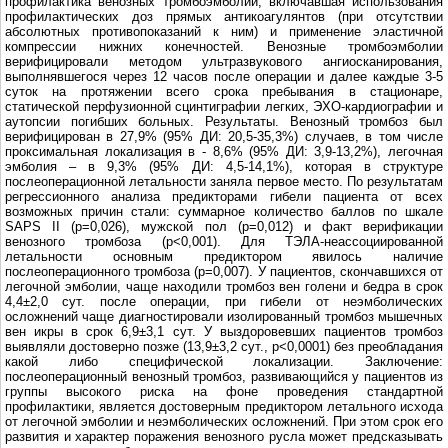
профилактика венозных тромбоэмболий, включавшая использования
профилактических доз прямых антикоагулянтов (при отсутствии
абсолютных противопоказаний к ним) и применение эластичной
компрессии нижних конечностей. Венозные тромбоэмболии
верифицировали методом ультразвукового ангиосканирования,
выполнявшегося через 12 часов после операции и далее каждые 3-5
суток на протяжении всего срока пребывания в стационаре,
статической перфузионной сцинтиграфии легких, ЭХО-кардиографии и
аутопсии погибших больных. Результаты. Венозный тромбоз был
верифицирован в 27,9% (95% ДИ: 20,5-35,3%) случаев, в том числе
проксимальная локализация в - 8,6% (95% ДИ: 3,9-13,2%), легочная
эмболия – в 9,3% (95% ДИ: 4,5-14,1%), которая в структуре
послеоперационной летальности заняла первое место. По результатам
регрессионного анализа предикторами гибели пациента от всех
возможных причин стали: суммарное количество баллов по шкале
SAPS II (p=0,026), мужской пол (p=0,012) и факт верификации
венозного тромбоза (р<0,001). Для ТЭЛА-неассоциированной
летальности основным предиктором явилось наличие
послеоперационного тромбоза (р=0,007). У пациентов, скончавшихся от
легочной эмболии, чаще находили тромбоз вен голени и бедра в срок
4,4±2,0 сут. после операции, при гибели от неэмболических
осложнений чаще диагностировали изолированный тромбоз мышечных
вен икры в срок 6,9±3,1 сут. У выздоровевших пациентов тромбоз
выявляли достоверно позже (13,9±3,2 сут., p<0,0001) без преобладания
какой либо специфической локализации. Заключение:
послеоперационный венозный тромбоз, развивающийся у пациентов из
группы высокого риска на фоне проведения стандартной
профилактики, является достоверным предиктором летального исхода
от легочной эмболии и неэмболических осложнений. При этом срок его
развития и характер поражения венозного русла может предсказывать