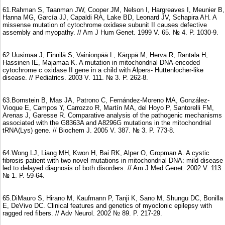
61.Rahman S, Taanman JW, Cooper JM, Nelson I, Hargreaves I, Meunier B,
Hanna MG, García JJ, Capaldi RA, Lake BD, Leonard JV, Schapira AH. A
missense mutation of cytochrome oxidase subunit II causes defective
assembly and myopathy. // Am J Hum Genet. 1999 V. 65. № 4. P. 1030-9.
62.Uusimaa J, Finnilä S, Vainionpää L, Kärppä M, Herva R, Rantala H,
Hassinen IE, Majamaa K. A mutation in mitochondrial DNA-encoded
cytochrome c oxidase II gene in a child with Alpers- Huttenlocher-like
disease. // Pediatrics. 2003 V. 111. № 3. P. 262-8.
63.Bornstein B, Mas JA, Patrono C, Fernández-Moreno MA, González-
Vioque E, Campos Y, Carrozzo R, Martín MA, del Hoyo P, Santorelli FM,
Arenas J, Garesse R. Comparative analysis of the pathogenic mechanisms
associated with the G8363A and A8296G mutations in the mitochondrial
tRNA(Lys) gene. // Biochem J. 2005 V. 387. № 3. P. 773-8.
64.Wong LJ, Liang MH, Kwon H, Bai RK, Alper O, Gropman A. A cystic
fibrosis patient with two novel mutations in mitochondrial DNA: mild disease
led to delayed diagnosis of both disorders. // Am J Med Genet. 2002 V. 113.
№ 1. P. 59-64.
65.DiMauro S, Hirano M, Kaufmann P, Tanji K, Sano M, Shungu DC, Bonilla
E, DeVivo DC. Clinical features and genetics of myoclonic epilepsy with
ragged red fibers. // Adv Neurol. 2002 № 89. P. 217-29.