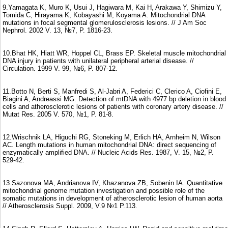
9.Yamagata K, Muro K, Usui J, Hagiwara M, Kai H, Arakawa Y, Shimizu Y,
Tomida C, Hirayama K, Kobayashi M, Koyama A. Mitochondrial DNA
mutations in focal segmental glomerulosclerosis lesions. // J Am Soc
Nephrol. 2002 V. 13, №7, P. 1816-23.
10.Bhat HK, Hiatt WR, Hoppel CL, Brass EP. Skeletal muscle mitochondrial
DNA injury in patients with unilateral peripheral arterial disease. //
Circulation. 1999 V. 99, №6, P. 807-12.
11.Botto N, Berti S, Manfredi S, Al-Jabri A, Federici C, Clerico A, Ciofini E,
Biagini A, Andreassi MG. Detection of mtDNA with 4977 bp deletion in blood
cells and atherosclerotic lesions of patients with coronary artery disease. //
Mutat Res. 2005 V. 570, №1, P. 81-8.
12.Wrischnik LA, Higuchi RG, Stoneking M, Erlich HA, Arnheim N, Wilson
AC. Length mutations in human mitochondrial DNA: direct sequencing of
enzymatically amplified DNA. // Nucleic Acids Res. 1987, V. 15, №2, P.
529-42.
13.Sazonova MA, Andrianova IV, Khazanova ZB, Sobenin IA. Quantitative
mitochondrial genome mutation investigation and possible role of the
somatic mutations in development of atherosclerotic lesion of human aorta
// Atherosclerosis Suppl. 2009, V.9 №1 P.113.