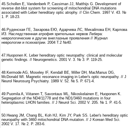
45.Schollen E, Vandenberk P, Cassiman JJ, Matthijs G. Development of
reverse dot-blot system for screening of mitochondrial DNA mutations
associated with Leber hereditary optic atrophy. // Clin Chem. 1997 V. 43. №
1. P. 18-23.
46.Руденская ГЕ, Захарова ЕЮ, Адарчева ЛС, Михайлова ЕН, Карлова
ИЗ. Наследственная атрофия зрительных нервов Лебера:
неврологические и другие внеглазные проявления // Журнал
неврологии и психиатрии. 2004 Т.2 №40.
47.Huoponen K. Leber hereditary optic neuropathy: clinical and molecular
genetic findings. // Neurogenetics. 2001 V. 3. № 3. P. 119-25.
48.Kermode AG, Moseley IF, Kendall BE, Miller DH, MacManus DG,
McDonald WI. Magnetic resonance imaging in Leber's optic neuropathy. // J
Neurol Neurosurg Psychiatry. 1989 V. 52. № 5. P. 671-4.
49.Puomila A, Viitanen T, Savontaus ML, Nikoskelainen E, Huoponen K.
Segregation of the ND4/11778 and the ND1/3460 mutations in four
heteroplasmic LHON families. // J Neurol Sci. 2002 V. 205. № 1. P. 41-5.
50.Hwang JM, Chang BL, Koh HJ, Kim JY, Park SS. Leber's hereditary optic
neuropathy with 3460 mitochondrial DNA mutation. // J Korean Med Sci.
2002 V. 17. № 2. P. 283-6.