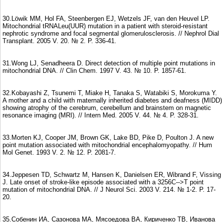
30.Löwik MM, Hol FA, Steenbergen EJ, Wetzels JF, van den Heuvel LP.
Mitochondrial tRNALeu(UUR) mutation in a patient with steroid-resistant
nephrotic syndrome and focal segmental glomerulosclerosis. // Nephrol Dial
Transplant. 2005 V. 20. № 2. P. 336-41.
31.Wong LJ, Senadheera D. Direct detection of multiple point mutations in
mitochondrial DNA. // Clin Chem. 1997 V. 43. № 10. P. 1857-61.
32.Kobayashi Z, Tsunemi T, Miake H, Tanaka S, Watabiki S, Morokuma Y.
A mother and a child with maternally inherited diabetes and deafness (MIDD)
showing atrophy of the cerebrum, cerebellum and brainstem on magnetic
resonance imaging (MRI). // Intern Med. 2005 V. 44. № 4. P. 328-31.
33.Morten KJ, Cooper JM, Brown GK, Lake BD, Pike D, Poulton J. A new
point mutation associated with mitochondrial encephalomyopathy. // Hum
Mol Genet. 1993 V. 2. № 12. P. 2081-7.
34.Jeppesen TD, Schwartz M, Hansen K, Danielsen ER, Wibrand F, Vissing
J. Late onset of stroke-like episode associated with a 3256C-->T point
mutation of mitochondrial DNA. // J Neurol Sci. 2003 V. 214. № 1-2. P. 17-
20.
35.Собенин ИА, Сазонова МА, Мясоедова ВА, Кириченко ТВ, Иванова