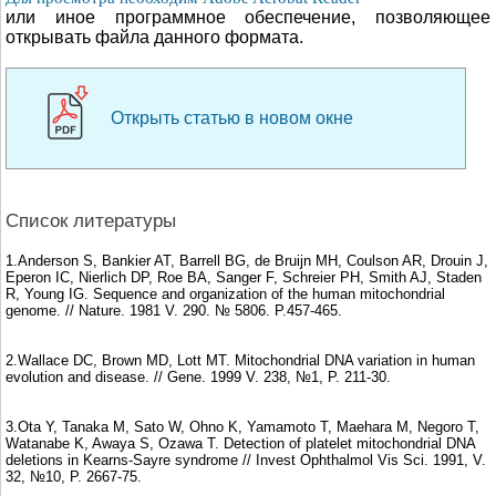
или иное программное обеспечение, позволяющее
открывать файла данного формата.
Открыть статью в новом окне
Список литературы
1.Anderson S, Bankier AT, Barrell BG, de Bruijn MH, Coulson AR, Drouin J,
Eperon IC, Nierlich DP, Roe BA, Sanger F, Schreier PH, Smith AJ, Staden
R, Young IG. Sequence and organization of the human mitochondrial
genome. // Nature. 1981 V. 290. № 5806. P.457-465.
2.Wallace DC, Brown MD, Lott MT. Mitochondrial DNA variation in human
evolution and disease. // Gene. 1999 V. 238, №1, P. 211-30.
3.Ota Y, Tanaka M, Sato W, Ohno K, Yamamoto T, Maehara M, Negoro T,
Watanabe K, Awaya S, Ozawa T. Detection of platelet mitochondrial DNA
deletions in Kearns-Sayre syndrome // Invest Ophthalmol Vis Sci. 1991, V.
32, №10, P. 2667-75.