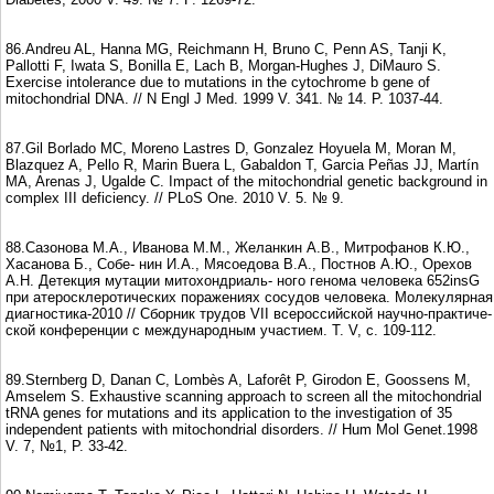
86.Andreu AL, Hanna MG, Reichmann H, Bruno C, Penn AS, Tanji K,
Pallotti F, Iwata S, Bonilla E, Lach B, Morgan-Hughes J, DiMauro S.
Exercise intolerance due to mutations in the cytochrome b gene of
mitochondrial DNA. // N Engl J Med. 1999 V. 341. № 14. P. 1037-44.
87.Gil Borlado MC, Moreno Lastres D, Gonzalez Hoyuela M, Moran M,
Blazquez A, Pello R, Marin Buera L, Gabaldon T, Garcia Peñas JJ, Martín
MA, Arenas J, Ugalde C. Impact of the mitochondrial genetic background in
complex III deficiency. // PLoS One. 2010 V. 5. № 9.
88.Сазонова М.А., Иванова М.М., Желанкин А.В., Митрофанов К.Ю.,
Хасанова Б., Собе- нин И.А., Мясоедова В.А., Постнов А.Ю., Орехов
А.Н. Детекция мутации митохондриаль- ного генома человека 652insG
при атеросклеротических поражениях сосудов человека. Молекулярная
диагностика-2010 // Сборник трудов VII всероссийской научно-практиче-
ской конференции с международным участием. Т. V, с. 109-112.
89.Sternberg D, Danan C, Lombès A, Laforêt P, Girodon E, Goossens M,
Amselem S. Exhaustive scanning approach to screen all the mitochondrial
tRNA genes for mutations and its application to the investigation of 35
independent patients with mitochondrial disorders. // Hum Mol Genet.1998
V. 7, №1, P. 33-42.