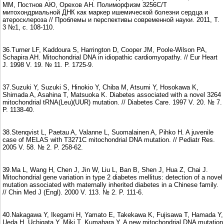
ММ, Постнов АЮ, Орехов АН. Полиморфизм 3256С/Т
митохондриальной ДНК как маркер ишемической болезни сердца и
атеросклероза // Проблемы и перспективы современной науки. 2011, Т.
3 №1, с. 108-110.
36.Turner LF, Kaddoura S, Harrington D, Cooper JM, Poole-Wilson PA,
Schapira AH. Mitochondrial DNA in idiopathic cardiomyopathy. // Eur Heart
J. 1998 V. 19. № 11. P. 1725-9.
37.Suzuki Y, Suzuki S, Hinokio Y, Chiba M, Atsumi Y, Hosokawa K,
Shimada A, Asahina T, Matsuoka K. Diabetes associated with a novel 3264
mitochondrial tRNA(Leu)(UUR) mutation. // Diabetes Care. 1997 V. 20. № 7.
P. 1138-40.
38.Stenqvist L, Paetau A, Valanne L, Suomalainen A, Pihko H. A juvenile
case of MELAS with T3271C mitochondrial DNA mutation. // Pediatr Res.
2005 V. 58. № 2. P. 258-62.
39.Ma L, Wang H, Chen J, Jin W, Liu L, Ban B, Shen J, Hua Z, Chai J.
Mitochondrial gene variation in type 2 diabetes mellitus: detection of a novel
mutation associated with maternally inherited diabetes in a Chinese family.
// Chin Med J (Engl). 2000 V. 113. № 2. P. 111-6.
40.Nakagawa Y, Ikegami H, Yamato E, Takekawa K, Fujisawa T, Hamada Y,
Ueda H, Uchigata Y, Miki T, Kumahara Y. A new mitochondrial DNA mutation