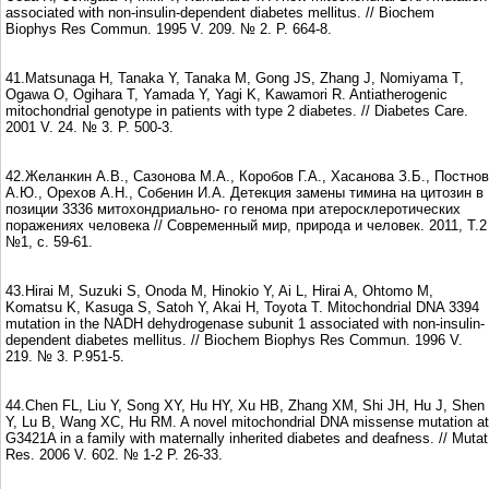
associated with non-insulin-dependent diabetes mellitus. // Biochem
Biophys Res Commun. 1995 V. 209. № 2. P. 664-8.
41.Matsunaga H, Tanaka Y, Tanaka M, Gong JS, Zhang J, Nomiyama T,
Ogawa O, Ogihara T, Yamada Y, Yagi K, Kawamori R. Antiatherogenic
mitochondrial genotype in patients with type 2 diabetes. // Diabetes Care.
2001 V. 24. № 3. P. 500-3.
42.Желанкин А.В., Сазонова М.А., Коробов Г.А., Хасанова З.Б., Постнов
А.Ю., Орехов А.Н., Собенин И.А. Детекция замены тимина на цитозин в
позиции 3336 митохондриально- го генома при атеросклеротических
поражениях человека // Современный мир, природа и человек. 2011, Т.2
№1, с. 59-61.
43.Hirai M, Suzuki S, Onoda M, Hinokio Y, Ai L, Hirai A, Ohtomo M,
Komatsu K, Kasuga S, Satoh Y, Akai H, Toyota T. Mitochondrial DNA 3394
mutation in the NADH dehydrogenase subunit 1 associated with non-insulin-
dependent diabetes mellitus. // Biochem Biophys Res Commun. 1996 V.
219. № 3. P.951-5.
44.Chen FL, Liu Y, Song XY, Hu HY, Xu HB, Zhang XM, Shi JH, Hu J, Shen
Y, Lu B, Wang XC, Hu RM. A novel mitochondrial DNA missense mutation at
G3421A in a family with maternally inherited diabetes and deafness. // Mutat
Res. 2006 V. 602. № 1-2 P. 26-33.