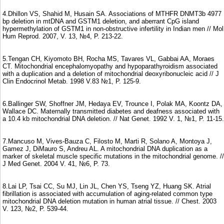
4.Dhillon VS, Shahid M, Husain SA. Associations of MTHFR DNMT3b 4977
bp deletion in mtDNA and GSTM1 deletion, and aberrant CpG island
hypermethylation of GSTM1 in non-obstructive infertility in Indian men // Mol
Hum Reprod. 2007, V. 13, №4, P. 213-22.
5.Tengan CH, Kiyomoto BH, Rocha MS, Tavares VL, Gabbai AA, Moraes
CT. Mitochondrial encephalomyopathy and hypoparathyroidism associated
with a duplication and a deletion of mitochondrial deoxyribonucleic acid // J
Clin Endocrinol Metab. 1998 V.83 №1, P. 125-9.
6.Ballinger SW, Shoffner JM, Hedaya EV, Trounce I, Polak MA, Koontz DA,
Wallace DC. Maternally transmitted diabetes and deafness associated with
a 10.4 kb mitochondrial DNA deletion. // Nat Genet. 1992 V. 1, №1, P. 11-15.
7.Mancuso M, Vives-Bauza C, Filosto M, Marti R, Solano A, Montoya J,
Gamez J, DiMauro S, Andreu AL. A mitochondrial DNA duplication as a
marker of skeletal muscle specific mutations in the mitochondrial genome. //
J Med Genet. 2004 V. 41, №6, P. 73.
8.Lai LP, Tsai CC, Su MJ, Lin JL, Chen YS, Tseng YZ, Huang SK. Atrial
fibrillation is associated with accumulation of aging-related common type
mitochondrial DNA deletion mutation in human atrial tissue. // Chest. 2003
V. 123, №2, P. 539-44.