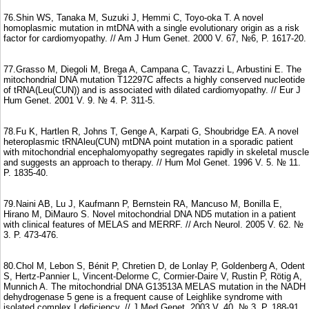
76.Shin WS, Tanaka M, Suzuki J, Hemmi C, Toyo-oka T. A novel
homoplasmic mutation in mtDNA with a single evolutionary origin as a risk
factor for cardiomyopathy. // Am J Hum Genet. 2000 V. 67, №6, P. 1617-20.
77.Grasso M, Diegoli M, Brega A, Campana C, Tavazzi L, Arbustini E. The
mitochondrial DNA mutation T12297C affects a highly conserved nucleotide
of tRNA(Leu(CUN)) and is associated with dilated cardiomyopathy. // Eur J
Hum Genet. 2001 V. 9. № 4. P. 311-5.
78.Fu K, Hartlen R, Johns T, Genge A, Karpati G, Shoubridge EA. A novel
heteroplasmic tRNAleu(CUN) mtDNA point mutation in a sporadic patient
with mitochondrial encephalomyopathy segregates rapidly in skeletal muscle
and suggests an approach to therapy. // Hum Mol Genet. 1996 V. 5. № 11.
P. 1835-40.
79.Naini AB, Lu J, Kaufmann P, Bernstein RA, Mancuso M, Bonilla E,
Hirano M, DiMauro S. Novel mitochondrial DNA ND5 mutation in a patient
with clinical features of MELAS and MERRF. // Arch Neurol. 2005 V. 62. №
3. P. 473-476.
80.Chol M, Lebon S, Bénit P, Chretien D, de Lonlay P, Goldenberg A, Odent
S, Hertz-Pannier L, Vincent-Delorme C, Cormier-Daire V, Rustin P, Rötig A,
Munnich A. The mitochondrial DNA G13513A MELAS mutation in the NADH
dehydrogenase 5 gene is a frequent cause of Leighlike syndrome with
isolated complex I deficiency. // J Med Genet. 2003 V. 40. № 3. P. 188-91.