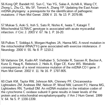
56.Kong QP, Bandelt HJ, Sun C, Yao YG, Salas A, Achilli A, Wang CY,
Zhong L, Zhu CL, Wu SF, Torroni A, Zhang YP. Updating the East Asian
mtDNA phylogeny: a prerequisite for the identification of pathogenic
mutations. // Hum Mol Genet. 2006 V. 15. № 13. P. 2076-86.
57.Mukae S, Aoki S, Itoh S, Sato R, Nishio K, Iwata T, Katagiri T.
Mitochondrial 5178A/C genotype is associated with acute myocardial
infarction. // Circ J. 2003 V. 67. № 1. P. 16-20.
58.Pulkes T, Siddiqui A, Morgan-Hughes JA, Hanna MG. A novel mutation in
the mitochondrial tRNA(TYr) gene associated with exercise intolerance. //
Neurology. 2000 V. 55. № 8. P. 1210-2.
59.Varlamov DA, Kudin AP, Vielhaber S, Schröder R, Sassen R, Becker A,
Kunz D, Haug K, Rebstock J, Heils A, Elger CE, Kunz WS. Metabolic
consequences of a novel missense mutation of the mtDNA CO I gene. //
Hum Mol Genet. 2002 V. 11. № 16. P. 1797-805.
60.Clark KM, Taylor RW, Johnson MA, Chinnery PF, Chrzanowska-
Lightowlers ZM, Andrews RM, Nelson IP, Wood NW, Lamont PJ, Hanna MG,
Lightowlers RN, Turnbull DM. An mtDNA mutation in the initiation codon of
the cytochrome C oxidase subunit II gene results in lower levels of the
protein and a mitochondrial encephalomyopathy. // Am J Hum Genet. 1999
V. 64. № 5. P. 1330-1339.