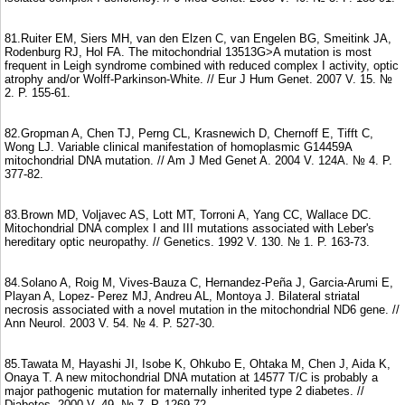
81.Ruiter EM, Siers MH, van den Elzen C, van Engelen BG, Smeitink JA,
Rodenburg RJ, Hol FA. The mitochondrial 13513G>A mutation is most
frequent in Leigh syndrome combined with reduced complex I activity, optic
atrophy and/or Wolff-Parkinson-White. // Eur J Hum Genet. 2007 V. 15. №
2. P. 155-61.
82.Gropman A, Chen TJ, Perng CL, Krasnewich D, Chernoff E, Tifft C,
Wong LJ. Variable clinical manifestation of homoplasmic G14459A
mitochondrial DNA mutation. // Am J Med Genet A. 2004 V. 124A. № 4. P.
377-82.
83.Brown MD, Voljavec AS, Lott MT, Torroni A, Yang CC, Wallace DC.
Mitochondrial DNA complex I and III mutations associated with Leber's
hereditary optic neuropathy. // Genetics. 1992 V. 130. № 1. P. 163-73.
84.Solano A, Roig M, Vives-Bauza C, Hernandez-Peña J, Garcia-Arumi E,
Playan A, Lopez- Perez MJ, Andreu AL, Montoya J. Bilateral striatal
necrosis associated with a novel mutation in the mitochondrial ND6 gene. //
Ann Neurol. 2003 V. 54. № 4. P. 527-30.
85.Tawata M, Hayashi JI, Isobe K, Ohkubo E, Ohtaka M, Chen J, Aida K,
Onaya T. A new mitochondrial DNA mutation at 14577 T/C is probably a
major pathogenic mutation for maternally inherited type 2 diabetes. //
Diabetes, 2000 V. 49. № 7. P. 1269-72.