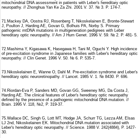
mitochondrial DNA assessment in patients with Leber's hereditary optic
neuropathy. // Zhonghua Yan Ke Za Zhi. 2001 V. 37. № 3. P. 174-7.
71.Mackey DA, Oostra RJ, Rosenberg T, Nikoskelainen E, Bronte-Stewart
J, Poulton J, Harding AE, Govan G, Bolhuis PA, Norby S. Primary
pathogenic mtDNA mutations in multigeneration pedigrees with Leber
hereditary optic neuropathy. // Am J Hum Genet. 1996 V. 59. № 2. P. 481- 5.
72.Mashima Y, Kigasawa K, Hasegawa H, Tani M, Oguchi Y. High incidence
of pre-excitation syndrome in Japanese families with Leber's hereditary optic
neuropathy. // Clin Genet. 1996 V. 50. № 6. P. 535-7.
73.Nikoskelainen E, Wanne O, Dahl M. Pre-excitation syndrome and Leber's
hereditary optic neuroretinopathy. // Lancet. 1985 V. 1. № 8430. P. 696.
74.Riordan-Eva P, Sanders MD, Govan GG, Sweeney MG, Da Costa J,
Harding AE. The clinical features of Leber's hereditary optic neuropathy
defined by the presence of a pathogenic mitochondrial DNA mutation. //
Brain. 1995 V. 118, №2, P. 319-37.
75.Wallace DC, Singh G, Lott MT, Hodge JA, Schurr TG, Lezza AM, Elsas
LJ 2nd, Nikoskelainen EK. Mitochondrial DNA mutation associated with
Leber's hereditary optic neuropathy. // Science. 1988 V. 242(4884), P. 1427-
30.