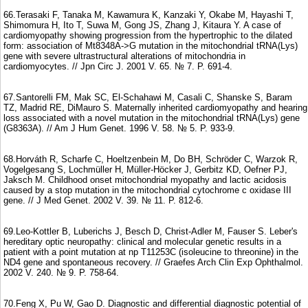
66.Terasaki F, Tanaka M, Kawamura K, Kanzaki Y, Okabe M, Hayashi T,
Shimomura H, Ito T, Suwa M, Gong JS, Zhang J, Kitaura Y. A case of
cardiomyopathy showing progression from the hypertrophic to the dilated
form: association of Mt8348A->G mutation in the mitochondrial tRNA(Lys)
gene with severe ultrastructural alterations of mitochondria in
cardiomyocytes. // Jpn Circ J. 2001 V. 65. № 7. P. 691-4.
67.Santorelli FM, Mak SC, El-Schahawi M, Casali C, Shanske S, Baram
TZ, Madrid RE, DiMauro S. Maternally inherited cardiomyopathy and hearing
loss associated with a novel mutation in the mitochondrial tRNA(Lys) gene
(G8363A). // Am J Hum Genet. 1996 V. 58. № 5. P. 933-9.
68.Horváth R, Scharfe C, Hoeltzenbein M, Do BH, Schröder C, Warzok R,
Vogelgesang S, Lochmüller H, Müller-Höcker J, Gerbitz KD, Oefner PJ,
Jaksch M. Childhood onset mitochondrial myopathy and lactic acidosis
caused by a stop mutation in the mitochondrial cytochrome c oxidase III
gene. // J Med Genet. 2002 V. 39. № 11. P. 812-6.
69.Leo-Kottler B, Luberichs J, Besch D, Christ-Adler M, Fauser S. Leber's
hereditary optic neuropathy: clinical and molecular genetic results in a
patient with a point mutation at np T11253C (isoleucine to threonine) in the
ND4 gene and spontaneous recovery. // Graefes Arch Clin Exp Ophthalmol.
2002 V. 240. № 9. P. 758-64.
70.Feng X, Pu W, Gao D. Diagnostic and differential diagnostic potential of