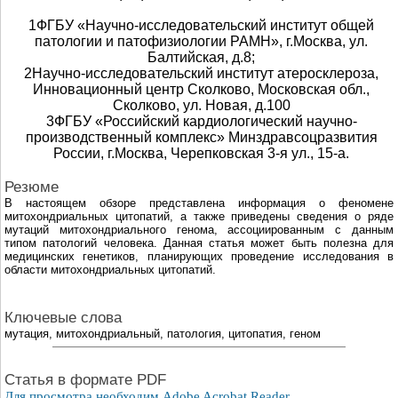
1ФГБУ «Научно-исследовательский институт общей
патологии и патофизиологии РАМН», г.Москва, ул.
Балтийская, д.8;
2Научно-исследовательский институт атеросклероза,
Инновационный центр Сколково, Московская обл.,
Сколково, ул. Новая, д.100
3ФГБУ «Российский кардиологический научно-
производственный комплекс» Минздравсоцразвития
России, г.Москва, Черепковская 3-я ул., 15-а.
Резюме
В настоящем обзоре представлена информация о феномене
митохондриальных цитопатий, а также приведены сведения о ряде
мутаций митохондриального генома, ассоциированным с данным
типом патологий человека. Данная статья может быть полезна для
медицинских генетиков, планирующих проведение исследования в
области митохондриальных цитопатий.
Ключевые слова
мутация, митохондриальный, патология, цитопатия, геном
Cтатья в формате PDF
Для просмотра необходим Adobe Acrobat Reader