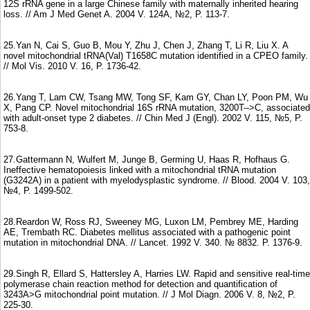
12S rRNA gene in a large Chinese family with maternally inherited hearing
loss. // Am J Med Genet A. 2004 V. 124A, №2, P. 113-7.
25.Yan N, Cai S, Guo B, Mou Y, Zhu J, Chen J, Zhang T, Li R, Liu X. A
novel mitochondrial tRNA(Val) T1658C mutation identified in a CPEO family.
// Mol Vis. 2010 V. 16, P. 1736-42.
26.Yang T, Lam CW, Tsang MW, Tong SF, Kam GY, Chan LY, Poon PM, Wu
X, Pang CP. Novel mitochondrial 16S rRNA mutation, 3200T-->C, associated
with adult-onset type 2 diabetes. // Chin Med J (Engl). 2002 V. 115, №5, P.
753-8.
27.Gattermann N, Wulfert M, Junge B, Germing U, Haas R, Hofhaus G.
Ineffective hematopoiesis linked with a mitochondrial tRNA mutation
(G3242A) in a patient with myelodysplastic syndrome. // Blood. 2004 V. 103,
№4, P. 1499-502.
28.Reardon W, Ross RJ, Sweeney MG, Luxon LM, Pembrey ME, Harding
AE, Trembath RC. Diabetes mellitus associated with a pathogenic point
mutation in mitochondrial DNA. // Lancet. 1992 V. 340. № 8832. P. 1376-9.
29.Singh R, Ellard S, Hattersley A, Harries LW. Rapid and sensitive real-time
polymerase chain reaction method for detection and quantification of
3243A>G mitochondrial point mutation. // J Mol Diagn. 2006 V. 8, №2, P.
225-30.