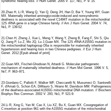
syndromic hearing loss. // Hum Genet. 2005 V. 117, №1, P. 9- 15.
20.Zhao H, Li R, Wang Q, Yan Q, Deng JH, Han D, Bai Y, Young WY, Guan
MX. Maternally inherited aminoglycoside-induced and nonsyndromic
deafness is associated with the novel C1494T mutation in the mitochondrial
12S rRNA gene in a large Chinese family. // Am J Hum Genet. 2004 V. 74,
№1, P. 139-52.
21.Chen H, Zheng J, Xue L, Meng Y, Wang Y, Zheng B, Fang F, Shi S, Qiu
Q, Jiang P, Lu Z, Mo JQ, Lu J,Guan MX. The 12S rRNA A1555G mutation in
the mitochondrial haplogroup D5a is responsible for maternally inherited
hypertension and hearing loss in two Chinese pedigrees. // Eur J Hum
Genet. 2012.[Epub ahead of print].
22.Guan MX, Fischel-Ghodsian N, Attardi G. Molecular pathogenetic
mechanism of maternally inherited deafness. // Hum Mol Genet. 1996 V. 5,
№7, P. 963–971.
23.Giordano C, Pallotti F, Walker WF, Checcarelli N, Musumeci O, Santorelli
F, d'Amati G, Schon EA, DiMauro S, Hirano M, Davidson MM. Pathogenesis
of the deafness-associated A1555G mitochondrial DNA mutation. // Biochem
Biophys Res Commun. 2002 V. 293, №1, P. 521-9.
24.Li R, Xing G, Yan M, Cao X, Liu XZ, Bu X, Guan MX. Cosegregation of
C-insertion at position 961 with the A1555G mutation of the mitochondrial