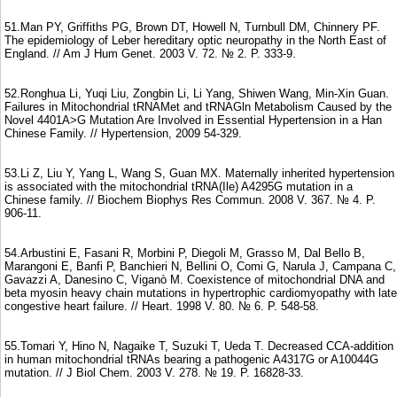
51.Man PY, Griffiths PG, Brown DT, Howell N, Turnbull DM, Chinnery PF.
The epidemiology of Leber hereditary optic neuropathy in the North East of
England. // Am J Hum Genet. 2003 V. 72. № 2. P. 333-9.
52.Ronghua Li, Yuqi Liu, Zongbin Li, Li Yang, Shiwen Wang, Min-Xin Guan.
Failures in Mitochondrial tRNAMet and tRNAGln Metabolism Caused by the
Novel 4401A>G Mutation Are Involved in Essential Hypertension in a Han
Chinese Family. // Hypertension, 2009 54-329.
53.Li Z, Liu Y, Yang L, Wang S, Guan MX. Maternally inherited hypertension
is associated with the mitochondrial tRNA(Ile) A4295G mutation in a
Chinese family. // Biochem Biophys Res Commun. 2008 V. 367. № 4. P.
906-11.
54.Arbustini E, Fasani R, Morbini P, Diegoli M, Grasso M, Dal Bello B,
Marangoni E, Banfi P, Banchieri N, Bellini O, Comi G, Narula J, Campana C,
Gavazzi A, Danesino C, Viganò M. Coexistence of mitochondrial DNA and
beta myosin heavy chain mutations in hypertrophic cardiomyopathy with late
congestive heart failure. // Heart. 1998 V. 80. № 6. P. 548-58.
55.Tomari Y, Hino N, Nagaike T, Suzuki T, Ueda T. Decreased CCA-addition
in human mitochondrial tRNAs bearing a pathogenic A4317G or A10044G
mutation. // J Biol Chem. 2003 V. 278. № 19. P. 16828-33.