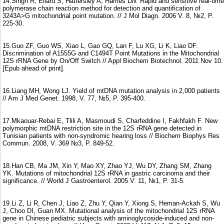
14.Singh R, Ellard S, Hattersley A, Harries LW. Rapid and sensitive real-time
polymerase chain reaction method for detection and quantification of
3243A>G mitochondrial point mutation. // J Mol Diagn. 2006 V. 8, №2, P.
225-30.
15.Guo ZF, Guo WS, Xiao L, Gao GQ, Lan F, Lu XG, Li K, Liao DF.
Discrimination of A1555G and C1494T Point Mutations in the Mitochondrial
12S rRNA Gene by On/Off Switch // Appl Biochem Biotechnol. 2011 Nov 10.
[Epub ahead of print].
16.Liang MH, Wong LJ. Yield of mtDNA mutation analysis in 2,000 patients
// Am J Med Genet. 1998, V. 77, №5, P. 395-400.
17.Mkaouar-Rebai E, Tlili A, Masmoudi S, Charfeddine I, Fakhfakh F. New
polymorphic mtDNA restriction site in the 12S rRNA gene detected in
Tunisian patients with non-syndromic hearing loss // Biochem Biophys Res
Commun. 2008, V. 369 №3, P. 849-52.
18.Han CB, Ma JM, Xin Y, Mao XY, Zhao YJ, Wu DY, Zhang SM, Zhang
YK. Mutations of mitochondrial 12S rRNA in gastric carcinoma and their
significance. // World J Gastroenterol. 2005 V. 11, №1, P. 31-5.
19.Li Z, Li R, Chen J, Liao Z, Zhu Y, Qian Y, Xiong S, Heman-Ackah S, Wu
J, Choo DI, Guan MX. Mutational analysis of the mitochondrial 12S rRNA
gene in Chinese pediatric subjects with aminoglycoside-induced and non-