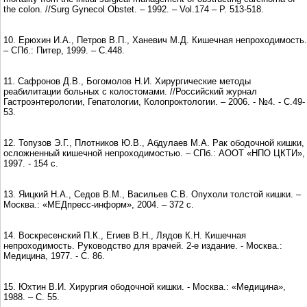
the colon. //Surg Gynecol Obstet. – 1992. – Vol.174 – P. 513-518.
10. Ерюхин И.А., Петров В.П., Ханевич М.Д. Кишечная непроходимость.
– СПб.: Питер, 1999. – С.448.
11. Сафронов Д.В., Богомолов Н.И. Хирургические методы
реабилитации больных с колостомами. //Российский журнал
Гастроэнтерологии, Гепатологии, Колопроктологии. – 2006. - №4. - С.49-
53.
12. Топузов Э.Г., Плотников Ю.В., Абдулаев М.А. Рак ободочной кишки,
осложненный кишечной непроходимостью. – СПб.: АООТ «НПО ЦКТИ»,
1997. - 154 с.
13. Яицкий Н.А., Седов В.М., Васильев С.В. Опухоли толстой кишки. –
Москва.: «МЕДпресс-информ», 2004. – 372 с.
14. Воскресенский П.К., Егиев В.Н., Лядов К.Н. Кишечная
непроходимость. Руководство для врачей. 2-е издание. - Москва.:
Медицина, 1977. - С. 86.
15. Юхтин В.И. Хирургия ободочной кишки. - Москва.: «Медицина»,
1988. – С. 55.