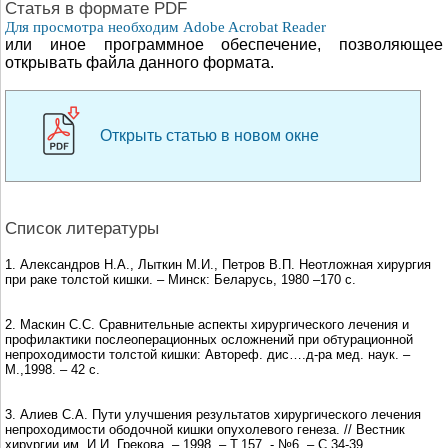
Cтатья в формате PDF
Для просмотра необходим Adobe Acrobat Reader
или иное программное обеспечение, позволяющее
открывать файла данного формата.
Открыть статью в новом окне
Список литературы
1. Александров Н.А., Лыткин М.И., Петров В.П. Неотложная хирургия
при раке толстой кишки. – Минск: Беларусь, 1980 –170 c.
2. Маскин С.С. Сравнительные аспекты хирургического лечения и
профилактики послеоперационных осложнений при обтурационной
непроходимости толстой кишки: Автореф. дис….д-ра мед. наук. –
М.,1998. – 42 с.
3. Алиев С.А. Пути улучшения результатов хирургического лечения
непроходимости ободочной кишки опухолевого генеза. // Вестник
хирургии им. И.И. Грекова. – 1998. – T.157, - №6. – C.34-39.