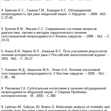
4. Брискин Б.С., Смаков Г.М., Бородин А.С. Обтурационная
непроходимость при раке ободочной кишки. // Хирургия. – 1999. -№5.-
С.37-40.
5. Буянов В.М., Маскин С.С. Современное состояние вопросов
диагностики, тактики и методов хирургического лечения
толстокишечной непроходимости.// Анналы хирургии. – 1999. - №2. – С.
23-31.
6. Кныш В.И, Черкес В.Л., Ананьев В.С. Пути улучшения результатов
лечения колоректального рака // Российский онкологический журнал. -
2001. -№5. - С. 25-27.
7. Ханевич М.Д., Шашолин М.А., Зязин А.А. Лечение опухолевой
толстокишечной непроходимости. // Вестник хирургии. – 2005. - №1. -
С.85 – 89.
8. Пахомова Г.А. Субтотальная колэктомия в лечении обтурационной
непроходимости ободочной кишки. // Сборник Проблемы
колопроктологии. - М., 2000. - С.380.
9. Leitman IM, Sullivan JD, Brams D. Multivariate analysis of morbidity and
mortality from the initial surgical management of obstructing carcinoma of