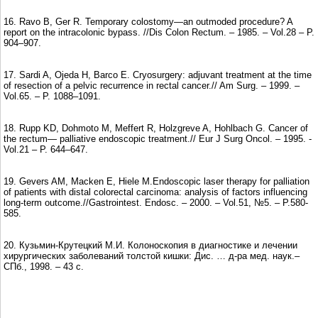
16. Ravo B, Ger R. Temporary colostomy—an outmoded procedure? A
report on the intracolonic bypass. //Dis Colon Rectum. – 1985. – Vol.28 – P.
904–907.
17. Sardi A, Ojeda H, Barco E. Cryosurgery: adjuvant treatment at the time
of resection of a pelvic recurrence in rectal cancer.// Am Surg. – 1999. –
Vol.65. – P. 1088–1091.
18. Rupp KD, Dohmoto M, Meffert R, Holzgreve A, Hohlbach G. Cancer of
the rectum— palliative endoscopic treatment.// Eur J Surg Oncol. – 1995. -
Vol.21 – P. 644–647.
19. Gevers AM, Macken E, Hiele M.Endoscopic laser therapy for palliation
of patients with distal colorectal carcinoma: analysis of factors influencing
long-term outcome.//Gastrointest. Endosc. – 2000. – Vol.51, №5. – P.580-
585.
20. Кузьмин-Крутецкий М.И. Колоноскопия в диагностике и лечении
хирургических заболеваний толстой кишки: Дис. … д-ра мед. наук.–
СПб., 1998. – 43 с.