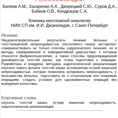
Беляев А.М., Захаренко А.А., Дворецкий С.Ю., Суров Д.А.,
Бабков О.В., Кондрацов С.А.
Клиника неотложной онкологии
НИИ СП им. И.И. Джанелидзе, г. Санкт-Петербург
Резюме
Неудовлетворительные результаты лечения больных с
толстокишечной непроходимостью опухолевого генеза заставляют
совершенствовать не только способы хирургического лечения, но и
методы своевременной и информативной диагностики, к которым
относится фиброколоноскопия, а также способы предоперационной
декомпрессии толстой кишки, как этапа подготовки к операции.
Разработана и внедрена методика эндоскопической реканализации
опухоли левого фланга толстой кишки осложненная острой кишечной
непроходимостью, которая позволила купировать непроходимость у
большинства больных, подготовить их к отсроченным или плановым
операциям, создать условия для одномоментных операций без
выведения колостомы.
Ключевые слова
опухоль толстой кишки, острая кишечная непроходимость,
эндоскопическая реканализация.