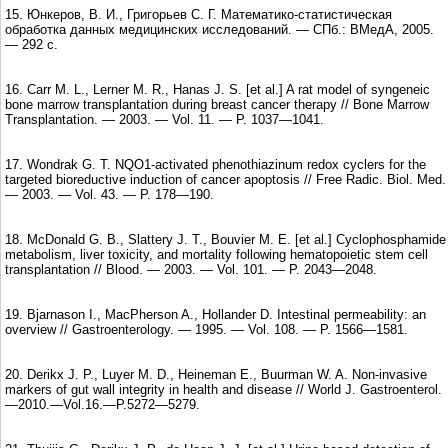
15. Юнкеров, В. И., Григорьев С. Г. Математико-статистическая
обработка данных медицинских исследований. — СПб.: ВМедА, 2005.
— 292 с.
16. Carr M. L., Lerner M. R., Hanas J. S. [et al.] A rat model of syngeneic
bone marrow transplantation during breast cancer therapy // Bone Marrow
Transplantation. — 2003. — Vol. 11. — P. 1037—1041.
17. Wondrak G. T. NQO1-activated phenothiazinum redox cyclers for the
targeted bioreductive induction of cancer apoptosis // Free Radic. Biol. Med.
— 2003. — Vol. 43. — P. 178—190.
18. McDonald G. B., Slattery J. T., Bouvier M. E. [et al.] Cyclophosphamide
metabolism, liver toxicity, and mortality following hematopoietic stem cell
transplantation // Blood. — 2003. — Vol. 101. — P. 2043—2048.
19. Bjarnason I., MacPherson A., Hollander D. Intestinal permeability: an
overview // Gastroenterology. — 1995. — Vol. 108. — P. 1566—1581.
20. Derikx J. P., Luyer M. D., Heineman E., Buurman W. A. Non-invasive
markers of gut wall integrity in health and disease // World J. Gastroenterol.
—2010.—Vol.16.—P.5272—5279.