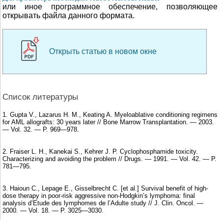
или иное программное обеспечение, позволяющее
открывать файла данного формата.
Открыть статью в новом окне
Список литературы
1. Gupta V., Lazarus H. M., Keating A. Myeloablative conditioning regimens
for AML allografts: 30 years later // Bone Marrow Transplantation. — 2003.
— Vol. 32. — P. 969—978.
2. Fraiser L. H., Kanekai S., Kehrer J. P. Cyclophosphamide toxicity.
Characterizing and avoiding the problem // Drugs. — 1991. — Vol. 42. — P.
781—795.
3. Haioun C., Lepage E., Gisselbrecht C. [et al.] Survival benefit of high-
dose therapy in poor-risk aggressive non-Hodgkin’s lymphoma: final
analysis d’Etude des lymphomes de l’Adulte study // J. Clin. Oncol. —
2000. — Vol. 18. — P. 3025—3030.