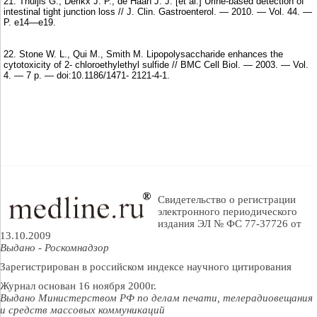
21. Thuijis G., Derikx J. P., de Haan J. J. [et al.] Urine-based detection of
intestinal tight junction loss // J. Clin. Gastroenterol. — 2010. — Vol. 44. —
P. e14—e19.
22. Stone W. L., Qui M., Smith M. Lipopolysaccharide enhances the
cytotoxicity of 2- chloroethylethyl sulfide // BMC Cell Biol. — 2003. — Vol.
4. — 7 p. — doi:10.1186/1471- 2121-4-1.
Свидетельство о регистрации
электронного периодического
издания ЭЛ № ФС 77-37726 от
13.10.2009
Выдано - Роскомнадзор
Зарегистрирован в российском индексе научного цитирования
Журнал основан 16 ноября 2000г.
Выдано Министерством РФ по делам печати, телерадиовещания
и средств массовых коммуникаций