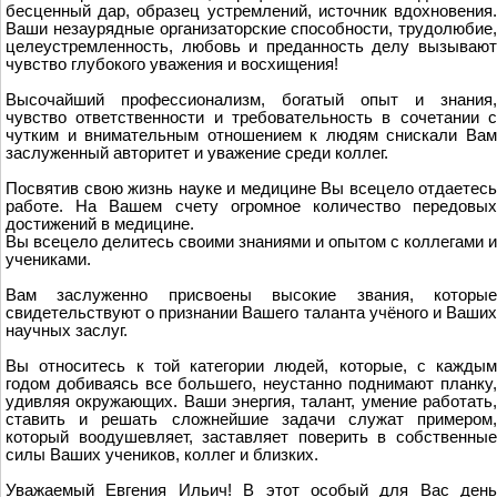
бесценный дар, образец устремлений, источник вдохновения.
Ваши незаурядные организаторские способности, трудолюбие,
целеустремленность, любовь и преданность делу вызывают
чувство глубокого уважения и восхищения!
Высочайший профессионализм, богатый опыт и знания,
чувство ответственности и требовательность в сочетании с
чутким и внимательным отношением к людям снискали Вам
заслуженный авторитет и уважение среди коллег.
Посвятив свою жизнь науке и медицине Вы всецело отдаетесь
работе. На Вашем счету огромное количество передовых
достижений в медицине.
Вы всецело делитесь своими знаниями и опытом с коллегами и
учениками.
Вам заслуженно присвоены высокие звания, которые
свидетельствуют о признании Вашего таланта учёного и Ваших
научных заслуг.
Вы относитесь к той категории людей, которые, с каждым
годом добиваясь все большего, неустанно поднимают планку,
удивляя окружающих. Ваши энергия, талант, умение работать,
ставить и решать сложнейшие задачи служат примером,
который воодушевляет, заставляет поверить в собственные
силы Ваших учеников, коллег и близких.
Уважаемый Евгения Ильич! В этот особый для Вас день