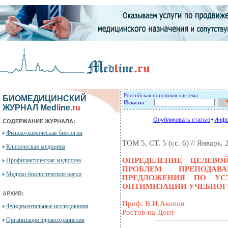
Российская поисковая система
БИОМЕДИЦИНСКИЙ
Искать:
ЖУРНАЛ Med
l
ine.
ru
Опубликовать статью
Инфо
СОДЕРЖАНИЕ ЖУРНАЛА:
Физико-химическая биология
ТОМ 5, СТ. 5 (сc. 6) // Январь, 
Клиническая медицина
ОПРЕДЕЛЕНИЕ ЦЕЛЕВО
Профилактическая медицина
ПРОБЛЕМ ПРЕПОДА
Медико-биологические науки
ПРЕДЛОЖЕНИЯ ПО УС
ОПТИМИЗАЦИИ УЧЕБНОГ
АРХИВ:
Проф. В.И.Акопов
Фундаментальные исследования
Ростов-на-Дону
Организация здравохраниения