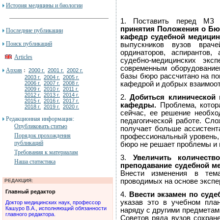
История медицины и биологии
1. Поставить перед МЗ 
принятия Положения о Бю
Последние публикации
кафедр судебной медицин
Поиск публикаций
выпускников вузов врачей
ординаторов, аспирантов,
Articles
судебно-медицинских экс
современным оборудованием
Архив
:
2000 г.
2001 г.
2002 г.
базы бюро рассчитано на по
2003 г.
2004 г.
2005 г.
2006 г.
2007 г.
2008 г.
кафедрой и добрых взаимоо
2009 г.
2010 г.
2011 г.
2012 г.
2013 г.
2014 г.
2.
Добиться клинической 
2015 г.
2016 г.
2017 г.
кафедры.
Проблема, котора
2018 г.
2019 г.
2020 г.
сейчас, ее решение необхо
Редакционная информация:
педагогической работе. Сл
Опубликовать статью
получает больше ассистента
Порядок прохождения
профессиональный уровень,
публикаций
бюро не решает проблемы и 
Требования к материалам
3.
Увеличить количеств
Наша статистика
преподавание судебной ме
Внести изменения в тема
проводимых на основе экспе
РЕДАКЦИЯ:
Главный редактор
4.
Ввести экзамен по суде
указав это в учебном пла
Доктор медицинских наук, профессор
Кашуро В.А., исполняющий обязанности
наряду с другими предметам
главного редактора.
Советов ряда вузов сохран