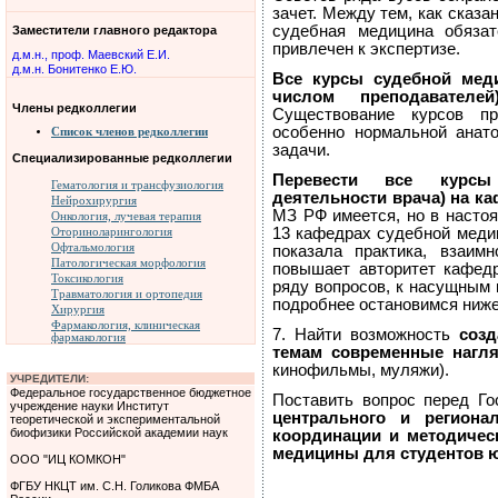
зачет. Между тем, как сказа
судебная медицина обяза
Заместители главного редактора
привлечен к экспертизе.
д.м.н., проф. Маевский Е.И.
д.м.н. Бонитенко Е.Ю.
Все курсы судебной мед
числом преподавателе
Члены редколлегии
Существование курсов пр
особенно нормальной анат
Список членов редколлегии
задачи.
Специализированные редколлегии
Перевести все курсы
Гематология и трансфузиология
деятельности врача) на 
Нейрохирургия
МЗ РФ имеется, но в насто
Онкология, лучевая терапия
13 кафедрах судебной меди
Оториноларингология
Офтальмология
показала практика, взаим
Патологическая морфология
повышает авторитет кафед
Токсикология
ряду вопросов, к насущным
Травматология и ортопедия
подробнее остановимся ниже
Хирургия
Фармакология, клиническая
7. Найти возможность
созд
фармакология
темам современные нагл
кинофильмы, муляжи).
УЧРЕДИТЕЛИ:
Федеральное государственное бюджетное
Поставить вопрос перед Г
учреждение науки Институт
центрального и регион
теоретической и экспериментальной
биофизики Российской академии наук
координации и методичес
медицины для студентов 
ООО "ИЦ КОМКОН"
ФГБУ НКЦТ им. С.Н. Голикова ФМБА