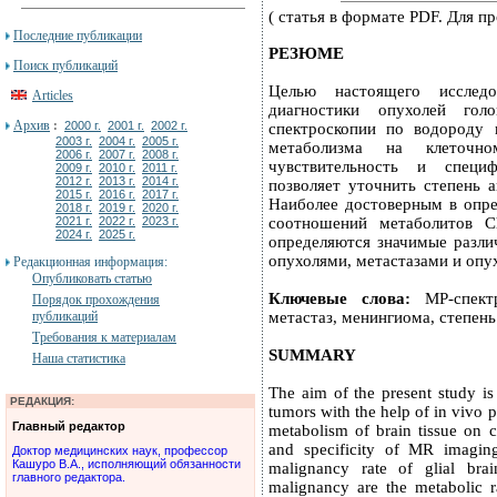
( статья в формате PDF. Для 
Последние публикации
РЕЗЮМЕ
Поиск публикаций
Целью настоящего исследо
Articles
диагностики опухолей го
Архив
:
2000 г.
2001 г.
2002 г.
спектроскопии по водороду 
2003 г.
2004 г.
2005 г.
метаболизма на клеточно
2006 г.
2007 г.
2008 г.
чувствительность и специф
2009 г.
2010 г.
2011 г.
2012 г.
2013 г.
2014 г.
позволяет уточнить степень а
2015 г.
2016 г.
2017 г.
Наиболее достоверным в опре
2018 г.
2019 г.
2020 г.
2021 г.
2022 г.
2023 г.
соотношений метаболитов C
2024 г.
2025 г.
определяются значимые разли
опухолями, метастазами и опу
Редакционная информация:
Опубликовать статью
Ключевые слова:
МР-спектр
Порядок прохождения
публикаций
метастаз, менингиома, степень
Требования к материалам
SUMMARY
Наша статистика
The aim of the present study is
РЕДАКЦИЯ:
tumors with the help of in vivo 
Главный редактор
metabolism of brain tissue on c
and specificity of MR imaging
Доктор медицинских наук, профессор
Кашуро В.А., исполняющий обязанности
malignancy rate of glial brai
главного редактора.
malignancy are the metabolic r