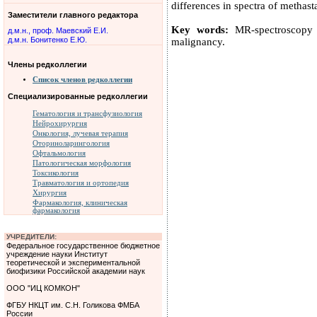
differences in spectra of methas
Заместители главного редактора
Key words:
MR-spectroscopy (
д.м.н., проф. Маевский Е.И.
д.м.н. Бонитенко Е.Ю.
malignancy.
Члены редколлегии
Список членов редколлегии
Специализированные редколлегии
Гематология и трансфузиология
Нейрохирургия
Онкология, лучевая терапия
Оториноларингология
Офтальмология
Патологическая морфология
Токсикология
Травматология и ортопедия
Хирургия
Фармакология, клиническая
фармакология
УЧРЕДИТЕЛИ:
Федеральное государственное бюджетное
учреждение науки Институт
теоретической и экспериментальной
биофизики Российской академии наук
ООО "ИЦ КОМКОН"
ФГБУ НКЦТ им. С.Н. Голикова ФМБА
России