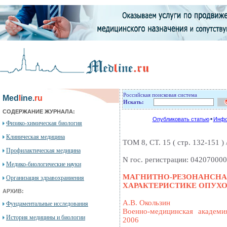
Российская поисковая система
Med
l
ine.
ru
Искать:
СОДЕРЖАНИЕ ЖУРНАЛА:
Опубликовать статью
Инфо
Физико-химическая биология
Клиническая медицина
ТОМ 8, СТ. 15 ( стр. 132-151 ) /
Профилактическая медицина
N гос. регистрации: 04207000
Медико-биологические науки
МАГНИТНО-РЕЗОНАНСН
Организация здравохраниения
ХАРАКТЕРИСТИКЕ ОПУХО
АРХИВ:
А.В. Окользин
Фундаментальные исследования
Военно-медицинская академи
История медицины и биологии
2006