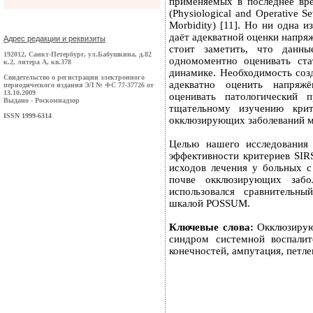
применяемых в последнее вр
(Physiological and Operative Se
Morbidity) [11]. Но ни одна 
даёт адекватной оценки напря
Адрес редакции и реквизиты
стоит заметить, что данны
192012, Санкт-Петербург, ул.Бабушкина, д.82
одномоментно оценивать ста
к.2, литера А, кв.378
динамике. Необходимость созд
Свидетельство о регистрации электронного
адекватно оценить напряжё
периодического издания ЭЛ № ФС 77-37726 от
13.10.2009
оценивать патологический 
Выдано - Роскомнадзор
тщательному изучению кр
ISSN 1999-6314
окклюзирующих заболеваний м
Целью нашего исследования 
эффективности критериев SIR
исходов лечения у больных 
почве окклюзирующих забо
использовался сравнительны
шкалой POSSUM.
Ключевые слова:
Окклюзирующ
синдром системной воспалит
конечностей, ампутация, петл