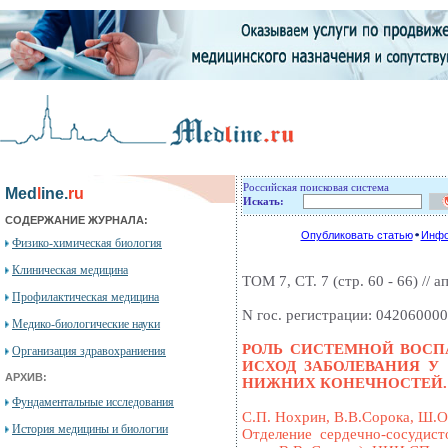
Российская поисковая система
Med
l
ine.
ru
Искать:
СОДЕРЖАНИЕ ЖУРНАЛА:
Опубликовать статью
Инфо
Физико-химическая биология
Клиническая медицина
ТОМ 7, СТ. 7 (стр. 60 - 66) // а
Профилактическая медицина
N гос. регистрации: 04206000
Медико-биологические науки
РОЛЬ СИСТЕМНОЙ ВОСП
Организация здравохраниения
ИСХОД ЗАБОЛЕВАНИЯ У
АРХИВ:
НИЖНИХ КОНЕЧНОСТЕЙ.
Фундаментальные исследования
С.П. Нохрин, В.В.Сорока, Ш.О
История медицины и биологии
Отделение сердечно-сосудист