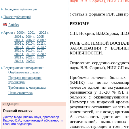
наук. В.В. Сорока), НИИ СП им
Последние публикации
( статья в формате PDF. Для 
Поиск публикаций
РЕЗЮМЕ
Articles
Архив
:
2000 г.
2001 г.
2002 г.
С.П. Нохрин, В.В.Сорока, Ш.О
2003 г.
2004 г.
2005 г.
2006 г.
2007 г.
2008 г.
РОЛЬ СИСТЕМНОЙ ВОСПАЛ
2009 г.
2010 г.
2011 г.
2012 г.
2013 г.
2014 г.
ЗАБОЛЕВАНИЯ У БОЛЬН
2015 г.
2016 г.
2017 г.
КОНЕЧНОСТЕЙ.
2018 г.
2019 г.
2020 г.
2021 г.
2022 г.
2023 г.
2024 г.
2025 г.
Отделение сердечно-сосудист
наук. В.В. Сорока), НИИ СП им
Редакционная информация:
Опубликовать статью
Проблема лечения больных 
Порядок прохождения
публикаций
(КИНК) на почве окклюзир
является одной из актуальны
Требования к материалам
развивается у 15-20 % [9], 
Наша статистика
больных с окклюзирующими 
Несмотря на широкий арсена
РЕДАКЦИЯ:
результаты оставляют желать 
Главный редактор
конечностей, как исход критич
А летальность достигает 
Доктор медицинских наук, профессор
Кашуро В.А., исполняющий обязанности
исследований, выполненных
главного редактора.
свидетельствующие о том , ч