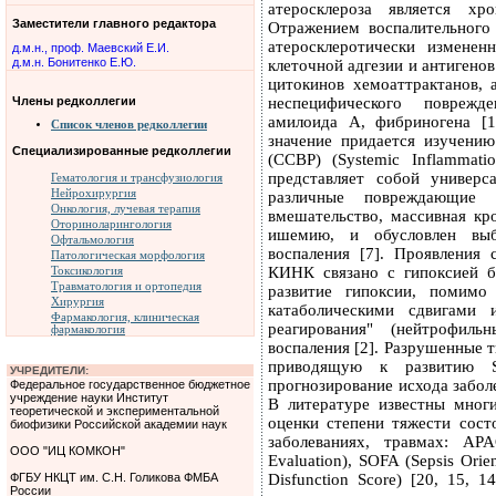
атеросклероза является хр
Заместители главного редактора
Отражением воспалительного
атеросклеротически изменен
д.м.н., проф. Маевский Е.И.
д.м.н. Бонитенко Е.Ю.
клеточной адгезии и антигено
цитокинов хемоаттрактанов,
Члены редколлегии
неспецифического поврежд
амилоида А, фибриногена [1
Список членов редколлегии
значение придается изучени
Специализированные редколлегии
(ССВР) (Systemic Inflammati
представляет собой универс
Гематология и трансфузиология
Нейрохирургия
различные повреждающие в
Онкология, лучевая терапия
вмешательство, массивная кр
Оториноларингология
ишемию, и обусловлен выб
Офтальмология
воспаления [7]. Проявления
Патологическая морфология
КИНК связано с гипоксией 
Токсикология
Травматология и ортопедия
развитие гипоксии, помимо
Хирургия
катаболическими сдвигами
Фармакология, клиническая
реагирования" (нейтрофиль
фармакология
воспаления [2]. Разрушенные 
приводящую к развитию S
УЧРЕДИТЕЛИ:
прогнозирование исхода забол
Федеральное государственное бюджетное
учреждение науки Институт
В литературе известны мног
теоретической и экспериментальной
оценки степени тяжести сост
биофизики Российской академии наук
заболеваниях, травмах: AP
ООО "ИЦ КОМКОН"
Evaluation), SOFA (Sepsis Orie
ФГБУ НКЦТ им. С.Н. Голикова ФМБА
Disfunction Score) [20, 15,
России