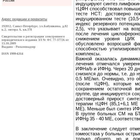
России
индуцируют синтез лимфокино
тЦФН способствовал повыше
тесте НСТ: достоверно п
индуцированном тесте (10,5
Адрес редакции и реквизиты
индекс резервного потенциал
192012, Санкт-Петербург, ул.Бабушкина, д.82
2,5), что указывает на во
к.2, литера А, кв.378
после лечения циклофероно
Свидетельство о регистрации электронного
снижением уровня ЦИК 
периодического издания ЭЛ № ФС 77-37726 от
обусловлено возросшей фа
13.10.2009
Выдано - Роскомнадзор
способностью утилизирова
комплексы.
ISSN 1999-6314
Важной оказалась динами
лечения отмечался умере
ИФНa/b и ИФНg. Через 20 д
снизился до нормы, т.е. до н
0,5 МЕ/мл. Очевидно, это о
(после тЦФН), которые м
сохранением остаточной ви
группе, где инициируется с
достоверный прирост синт
терапии тЦФН (85,1+6,1 МЕ 
МЕ). Меньше был синтез ИФНg
В группе больных СМ на БТ
ИФНg 35 - 40 МЕ, соответств
В заключение следует отме
гомеостаза у больных остры
только общего, но и лок