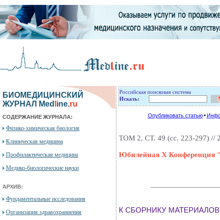
Российская поисковая система
БИОМЕДИЦИНСКИЙ
Искать:
ЖУРНАЛ Med
l
ine.
ru
Опубликовать статью
Инфо
СОДЕРЖАНИЕ ЖУРНАЛА:
Физико-химическая биология
ТОМ 2, СТ. 49 (сc. 223-297) // 
Клиническая медицина
Юбилейная X Конференция 
Профилактическая медицина
Медико-биологические науки
АРХИВ:
Фундаментальные исследования
К СБОРНИКУ МАТЕРИАЛОВ
Организация здравохраниения