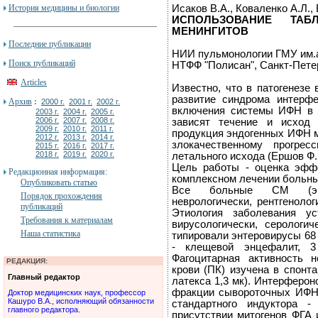
История медицины и биологии
Исаков В.А., Коваленко А.Л.,
ИСПОЛЬЗОВАНИЕ ТАБ
МЕНИНГИТОВ
Последние публикации
НИИ пульмонологии ГМУ им.
Поиск публикаций
НТФФ "Полисан", Санкт-Пете
Articles
Известно, что в патогенезе
развитие синдрома интерфе
Архив
:
2000 г.
2001 г.
2002 г.
включения системы ИФН в 
2003 г.
2004 г.
2005 г.
2006 г.
2007 г.
2008 г.
зависят течение и исход 
2009 г.
2010 г.
2011 г.
продукция эндогенных ИФН м
2012 г.
2013 г.
2014 г.
злокачественному прогре
2015 г.
2016 г.
2017 г.
2018 г.
2019 г.
2020 г.
летального исхода (Ершов Ф.И
Цель работы - оценка эфф
Редакционная информация:
комплексном лечении больны
Опубликовать статью
Все больные СМ (энце
Порядок прохождения
неврологически, рентгеноло
публикаций
Этиология заболевания у
Требования к материалам
вирусологически, серологи
Наша статистика
типировали энтеровирусы 68 
- клещевой энцефалит, 3 
Фагоцитарная активность 
РЕДАКЦИЯ:
крови (ПК) изучена в спонт
Главный редактор
латекса 1,3 мк). Интерферо
фракции сывороточных ИФН 
Доктор медицинских наук, профессор
Кашуро В.А., исполняющий обязанности
стандартного индуктора 
главного редактора.
присутствии митогенов ФГА и