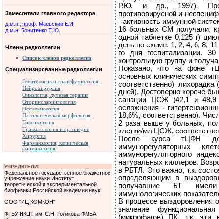
Р.Ю. и др., 1997). Про
противовирусной и неспециф
Заместители главного редактора
- активность иммунной сист
д.м.н., проф. Маевский Е.И.
16 больных СМ получали, кр
д.м.н. Бонитенко Е.Ю.
одной таблетке 0,125 г) ци
день по схеме: 1, 2, 4, 6, 8, 
Члены редколлегии
го дня госпитализации. 3
Список членов редколлегии
контрольную группу и получа
Показано, что на фоне т
Специализированные редколлегии
основных клинических симпто
Гематология и трансфузиология
соответственно), лихорадка (
Нейрохирургия
дней). Достоверно короче был
Онкология, лучевая терапия
санации ЦСЖ (42,1 и 48,9
Оториноларингология
осложнения - гипертензионн
Офтальмология
18,6%, соответственно). Чи
Патологическая морфология
2 раза выше у больных, по
Токсикология
Травматология и ортопедия
клетки/мл ЦСЖ, соответствен
Хирургия
После курса тЦФН дос
Фармакология, клиническая
иммунорегуляторных кл
фармакология
иммунорегуляторного индекс
натуральных киллеров. Возр
УЧРЕДИТЕЛИ:
в РБТЛ. Это важно, т.к. сост
Федеральное государственное бюджетное
определяющим в выздоровл
учреждение науки Институт
теоретической и экспериментальной
получавшие БТ имели 
биофизики Российской академии наук
иммунологических показателе
В процессе выздоровления о
ООО "ИЦ КОМКОН"
значение функциональная
ФГБУ НКЦТ им. С.Н. Голикова ФМБА
(микрофагов) ПК, т.к. эти 