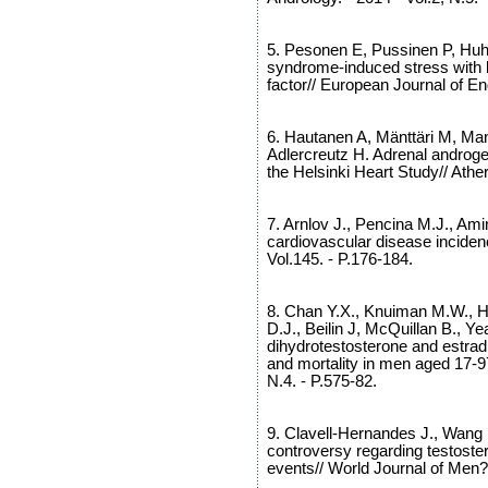
5. Pesonen E, Pussinen P, Huht
syndrome-induced stress with l
factor// European Journal of End
6. Hautanen A, Mänttäri M, Ma
Adlercreutz H. Adrenal androge
the Helsinki Heart Study// Athe
7. Arnlov J., Pencina M.J., Am
cardiovascular disease incidenc
Vol.145. - P.176-184.
8. Chan Y.X., Knuiman M.W., Hu
D.J., Beilin J, McQuillan B., Y
dihydrotestosterone and estradi
and mortality in men aged 17-97
N.4. - P.575-82.
9. Clavell-Hernandes J., Wang 
controversy regarding testost
events// World Journal of Men?s