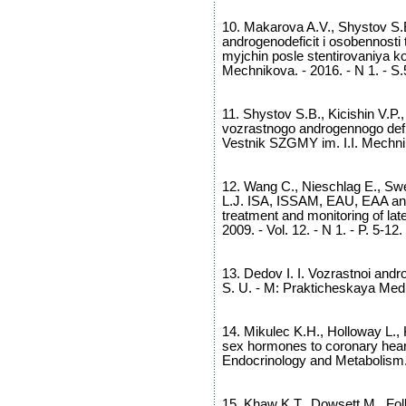
10. Makarova A.V., Shystov S.B.
androgenodeficit i osobennosti
myjchin posle stentirovaniya ko
Mechnikova. - 2016. - N 1. - S.
11. Shystov S.B., Kicishin V.P.
vozrastnogo androgennogo defic
Vestnik SZGMY im. I.I. Mechnik
12. Wang C., Nieschlag E., Swe
L.J. ISA, ISSAM, EAU, EAA an
treatment and monitoring of la
2009. - Vol. 12. - N 1. - P. 5-12.
13. Dedov I. I. Vozrastnoi andro
S. U. - M: Prakticheskaya Medi
14. Mikulec K.H., Holloway L.,
sex hormones to coronary heart 
Endocrinology and Metabolism. 
15. Khaw K.T., Dowsett M., Fol