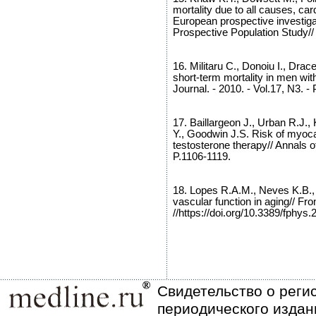
mortality due to all causes, ca
European prospective investigat
Prospective Population Study// C
16. Militaru C., Donoiu I., Dr
short-term mortality in men wit
Journal. - 2010. - Vol.17, N3. -
17. Baillargeon J., Urban R.J., 
Y., Goodwin J.S. Risk of myocar
testosterone therapy// Annals o
P.1106-1119.
18. Lopes R.A.M., Neves K.B., 
vascular function in aging// Fron
//https://doi.org/10.3389/fphys
Свидетельство о реги
периодического издан