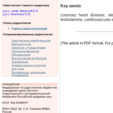
Заместители главного редактора
Key words
д.м.н., проф. Маевский Е.И.
д.м.н. Бонитенко Е.Ю.
coronary heart disease, ste
testosterone, cardiovascular 
Члены редколлегии
Список членов редколлегии
Специализированные редколлегии
Гематология и трансфузиология
(The article in PDF format. For
Нейрохирургия
Онкология, лучевая терапия
Оториноларингология
Офтальмология
Патологическая морфология
Токсикология
Травматология и ортопедия
Хирургия
Фармакология, клиническая
фармакология
УЧРЕДИТЕЛИ:
Федеральное государственное бюджетное
учреждение науки Институт
теоретической и экспериментальной
биофизики Российской академии наук
ООО "ИЦ КОМКОН"
ФГБУ НКЦТ им. С.Н. Голикова ФМБА
России