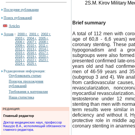
2S.M. Kirov Military M
Последние публикации
Поиск публикаций
Brief summary
Articles
A total of 112 men with cor
Архив
:
2000 г.
2001 г.
2002 г.
2003 г.
2004 г.
2005 г.
age of 60,8 - 6,6 years) we
2006 г.
2007 г.
2008 г.
coronary stenting. These pat
2009 г.
2010 г.
2011 г.
2012 г.
2013 г.
2014 г.
hypogonadism and a grou
2015 г.
2016 г.
2017 г.
subgroups were also formed.
2018 г.
2019 г.
2020 г.
2021 г.
2022 г.
2023 г.
presented confirmed late-on
2024 г.
2025 г.
years old and had confirme
Редакционная информация:
men of 46-59 years and 3
Опубликовать статью
(subgroup 3 and 4). We anal
Порядок прохождения
from cardiovascular causes, 
публикаций
revascularization, noncoron
Требования к материалам
myocardial revascularization.
Наша статистика
testosterone under 12 mmol
stenting than men with norma
term results were similar in
РЕДАКЦИЯ:
deficiency and without it. 
Главный редактор
protective role in middle a
Доктор медицинских наук, профессор
coronary stenting in anamnes
Кашуро В.А., исполняющий обязанности
главного редактора.