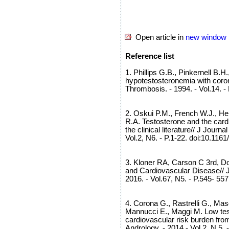
Open article in
new window
Reference list
1. Phillips G.B., Pinkernell B.H.
hypotestosteronemia with coron
Thrombosis. - 1994. - Vol.14. -
2. Oskui P.M., French W.J., He
R.A. Testosterone and the car
the clinical literature// J Journ
Vol.2, N6. - P.1-22. doi:10.11
3. Kloner RA, Carson C 3rd, D
and Cardiovascular Disease// J
2016. - Vol.67, N5. - P.545- 557
4. Corona G., Rastrelli G., Maser
Mannucci E., Maggi M. Low tes
cardiovascular risk burden fro
Andrology. - 2014 - Vol.2, N.5. 