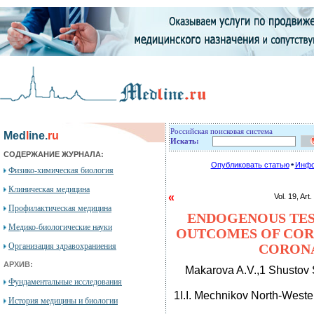
Российская поисковая система
Med
l
ine.
ru
Искать:
СОДЕРЖАНИЕ ЖУРНАЛА:
Опубликовать статью
Инфо
Физико-химическая биология
Клиническая медицина
«
Vol. 19, 
Профилактическая медицина
ENDOGENOUS TE
Медико-биологические науки
OUTCOMES OF COR
Организация здравохраниения
CORONA
АРХИВ:
Makarova A.V.,1 Shustov S
Фундаментальные исследования
1I.I. Mechnikov North-Wester
История медицины и биологии