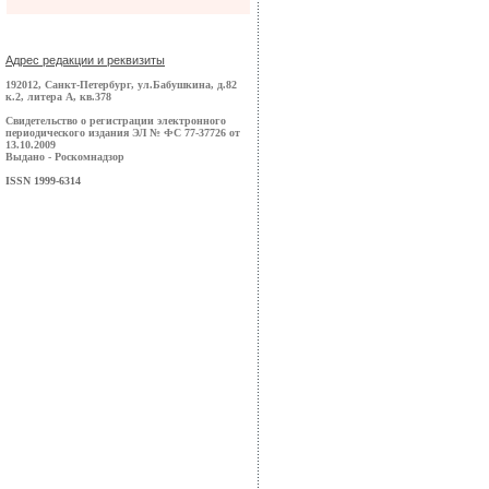
Адрес редакции и реквизиты
192012, Санкт-Петербург, ул.Бабушкина, д.82
к.2, литера А, кв.378
Свидетельство о регистрации электронного
периодического издания ЭЛ № ФС 77-37726 от
13.10.2009
Выдано - Роскомнадзор
ISSN 1999-6314